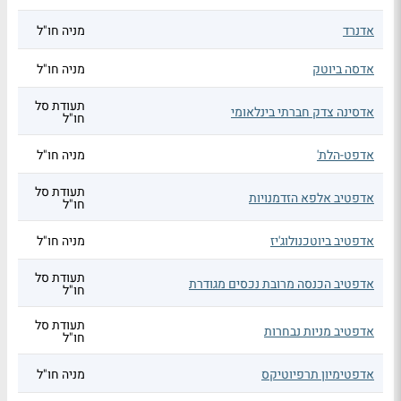
אדנרד
מניה חו"ל
אדסה ביוטק
מניה חו"ל
תעודת סל
אדסינה צדק חברתי בינלאומי
חו"ל
אדפט-הלת'
מניה חו"ל
תעודת סל
אדפטיב אלפא הזדמנויות
חו"ל
אדפטיב ביוטכנולוג'יז
מניה חו"ל
תעודת סל
אדפטיב הכנסה מרובת נכסים מגודרת
חו"ל
תעודת סל
אדפטיב מניות נבחרות
חו"ל
אדפטימיון תרפיוטיקס
מניה חו"ל