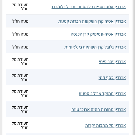
תעודת סל
אברדין אסטרטגיית כל הסחורות של בלומברג
חו"ל
אברדין אסיה קרן השקעות חברות קטנות
מניה חו"ל
אברדין אסיה-פסיפיק קרן הכנסה
מניה חו"ל
אברדין גלובל קרן תשתיות בינלאומית
מניה חו"ל
תעודת סל
אברדין זהב פיסי
חו"ל
תעודת סל
אברדין כסף פיזי
חו"ל
תעודת סל
אברדין ממוקד ארה"ב קטנות
חו"ל
תעודת סל
אברדין סחורות חוזים ארוכי טווח
חו"ל
תעודת סל
אברדין סל מתכות יקרות
חו"ל