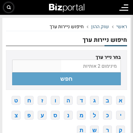
ראשי
שוק ההון
חיפוש ניירות ערך
חיפוש ניירות ערך
בחר נייר ערך
חפש
א
ב
ג
ד
ה
ו
ז
ח
ט
י
כ
ל
מ
נ
ס
ע
פ
צ
ק
ר
ש
ת