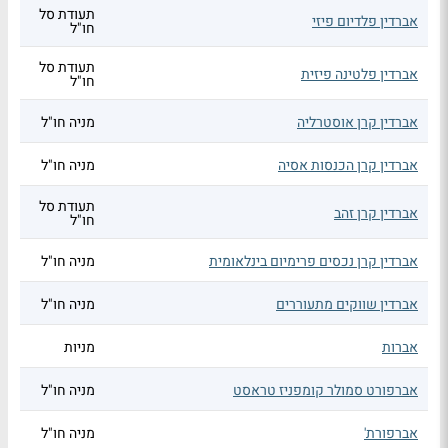
תעודת סל
אברדין פלדיום פיזי
חו"ל
תעודת סל
אברדין פלטינה פיזית
חו"ל
אברדין קרן אוסטרליה
מניה חו"ל
אברדין קרן הכנסות אסיה
מניה חו"ל
תעודת סל
אברדין קרן זהב
חו"ל
אברדין קרן נכסים פרימיום בינלאומית
מניה חו"ל
אברדין שווקים מתעוררים
מניה חו"ל
אברות
מניות
אברפורט סמולר קומפניז טראסט
מניה חו"ל
אברפורת'
מניה חו"ל