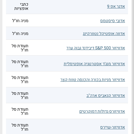
כתבי
אדגר אפ 9
אופציות
אדובי סיסטמס
מניה חו"ל
אדווה אופטיקל נטוורקינג
מניה חו"ל
תעודת סל
אדוויזור S&P 500 דיבידנד גבוה ערך
חו"ל
תעודת סל
אדוויזור מנג'ד אסטרטגיה אופטימלית
חו"ל
תעודת סל
אדוויזור מניות בכורה והכנסה טווח קצר
חו"ל
תעודת סל
אדוויזור קנאביס ארה"ב
חו"ל
תעודת סל
אדוויזורס גדולות דמוקרטים
חו"ל
תעודת סל
אדוויזור-שיירס
חו"ל