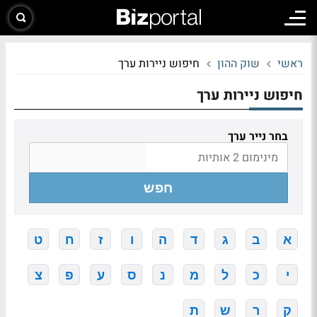
ראשי
שוק ההון
חיפוש ניירות ערך
חיפוש ניירות ערך
בחר נייר ערך
חפש
א
ב
ג
ד
ה
ו
ז
ח
ט
י
כ
ל
מ
נ
ס
ע
פ
צ
ק
ר
ש
ת