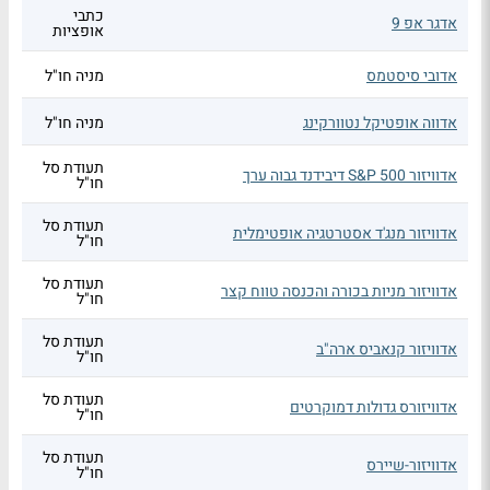
כתבי
אדגר אפ 9
אופציות
אדובי סיסטמס
מניה חו"ל
אדווה אופטיקל נטוורקינג
מניה חו"ל
תעודת סל
אדוויזור S&P 500 דיבידנד גבוה ערך
חו"ל
תעודת סל
אדוויזור מנג'ד אסטרטגיה אופטימלית
חו"ל
תעודת סל
אדוויזור מניות בכורה והכנסה טווח קצר
חו"ל
תעודת סל
אדוויזור קנאביס ארה"ב
חו"ל
תעודת סל
אדוויזורס גדולות דמוקרטים
חו"ל
תעודת סל
אדוויזור-שיירס
חו"ל