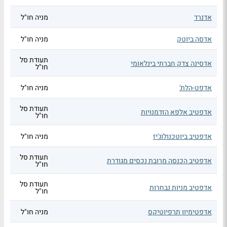
אדנרד
מניה חו"ל
אדסה ביוטק
מניה חו"ל
תעודת סל
אדסינה צדק חברתי בינלאומי
חו"ל
אדפט-הלת'
מניה חו"ל
תעודת סל
אדפטיב אלפא הזדמנויות
חו"ל
אדפטיב ביוטכנולוג'יז
מניה חו"ל
תעודת סל
אדפטיב הכנסה מרובת נכסים מגודרת
חו"ל
תעודת סל
אדפטיב מניות נבחרות
חו"ל
אדפטימיון תרפיוטיקס
מניה חו"ל