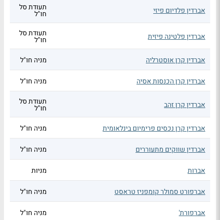
תעודת סל
אברדין פלדיום פיזי
חו"ל
תעודת סל
אברדין פלטינה פיזית
חו"ל
אברדין קרן אוסטרליה
מניה חו"ל
אברדין קרן הכנסות אסיה
מניה חו"ל
תעודת סל
אברדין קרן זהב
חו"ל
אברדין קרן נכסים פרימיום בינלאומית
מניה חו"ל
אברדין שווקים מתעוררים
מניה חו"ל
אברות
מניות
אברפורט סמולר קומפניז טראסט
מניה חו"ל
אברפורת'
מניה חו"ל