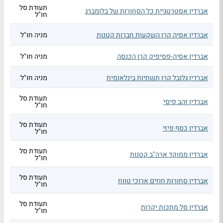
תעודת סל
אברדין אסטרטגיית כל הסחורות של בלומברג
חו"ל
אברדין אסיה קרן השקעות חברות קטנות
מניה חו"ל
אברדין אסיה-פסיפיק קרן הכנסה
מניה חו"ל
אברדין גלובל קרן תשתיות בינלאומית
מניה חו"ל
תעודת סל
אברדין זהב פיסי
חו"ל
תעודת סל
אברדין כסף פיזי
חו"ל
תעודת סל
אברדין ממוקד ארה"ב קטנות
חו"ל
תעודת סל
אברדין סחורות חוזים ארוכי טווח
חו"ל
תעודת סל
אברדין סל מתכות יקרות
חו"ל