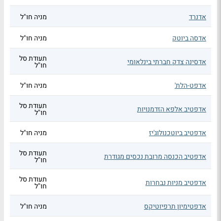
אדנרד
מניה חו"ל
אדסה ביוטק
מניה חו"ל
תעודת סל
אדסינה צדק חברתי בינלאומי
חו"ל
אדפט-הלת'
מניה חו"ל
תעודת סל
אדפטיב אלפא הזדמנויות
חו"ל
אדפטיב ביוטכנולוג'יז
מניה חו"ל
תעודת סל
אדפטיב הכנסה מרובת נכסים מגודרת
חו"ל
תעודת סל
אדפטיב מניות נבחרות
חו"ל
אדפטימיון תרפיוטיקס
מניה חו"ל