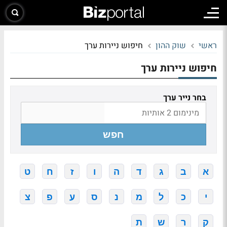
ראשי
שוק ההון
חיפוש ניירות ערך
חיפוש ניירות ערך
בחר נייר ערך
חפש
א
ב
ג
ד
ה
ו
ז
ח
ט
י
כ
ל
מ
נ
ס
ע
פ
צ
ק
ר
ש
ת