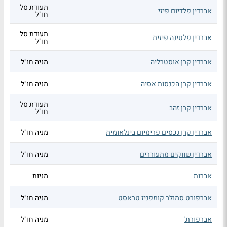
תעודת סל
אברדין פלדיום פיזי
חו"ל
תעודת סל
אברדין פלטינה פיזית
חו"ל
אברדין קרן אוסטרליה
מניה חו"ל
אברדין קרן הכנסות אסיה
מניה חו"ל
תעודת סל
אברדין קרן זהב
חו"ל
אברדין קרן נכסים פרימיום בינלאומית
מניה חו"ל
אברדין שווקים מתעוררים
מניה חו"ל
אברות
מניות
אברפורט סמולר קומפניז טראסט
מניה חו"ל
אברפורת'
מניה חו"ל