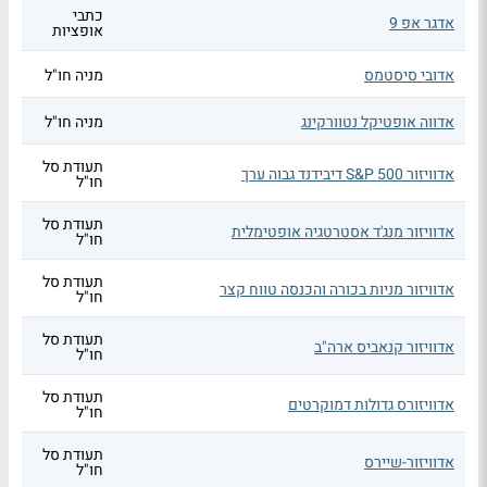
כתבי
אדגר אפ 9
אופציות
אדובי סיסטמס
מניה חו"ל
אדווה אופטיקל נטוורקינג
מניה חו"ל
תעודת סל
אדוויזור S&P 500 דיבידנד גבוה ערך
חו"ל
תעודת סל
אדוויזור מנג'ד אסטרטגיה אופטימלית
חו"ל
תעודת סל
אדוויזור מניות בכורה והכנסה טווח קצר
חו"ל
תעודת סל
אדוויזור קנאביס ארה"ב
חו"ל
תעודת סל
אדוויזורס גדולות דמוקרטים
חו"ל
תעודת סל
אדוויזור-שיירס
חו"ל