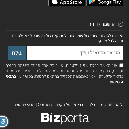
הרשמה לדיוור
הירשם לסיכום היומי של שוק ההון ולמבזקים של ביזפורטל - ניוזלטרים
חובה לכל משקיע
אני מאשר קבלת שני ניוזלטרים, אשר כל אחד מהווה רשימת תפוצה
נפרדת, בנושאים סיכום יומי והתראות חמות וקבלת דיוורים פרסומיים
בדואר אלקטרוני ו/ או באמצעות הסלולר בהתאם למפורט בסעיף 10
בתנאי
השימוש
כל הזכויות שמורות לחברת ביזפורטל תקשורת בע"מ ©
|
תנאי שימוש