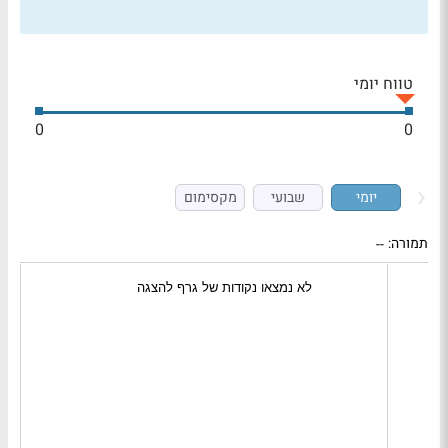
טווח יומי
0
0
יומי
שבועי
מקסימום
תמורה:
--