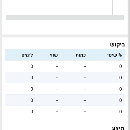
ביקוש
% שינוי
כמות
שווי
לימיט
0
--
--
0
0
--
--
0
0
--
--
0
0
--
--
0
0
--
--
0
היצע