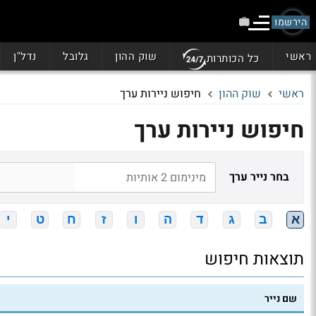
הירשמו
ראשי
שוק ההון
גלובל
נדל"ן
כל הכותרות
ראשי
שוק ההון
חיפוש ניירות ערך
חיפוש ניירות ערך
בחר נייר ערך
א
ב
ג
ד
ה
ו
ז
ח
ט
י
תוצאות חיפוש
שם נייר