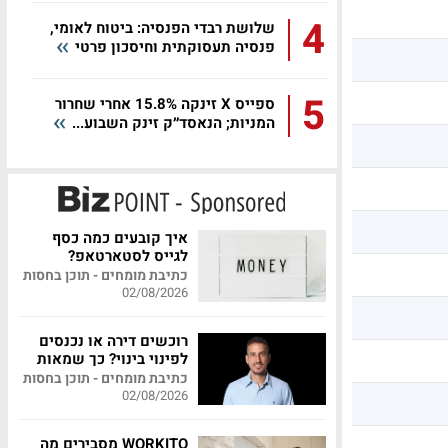
4
שלושת רבדי הפנסיה: ביטוח לאומי,
פנסיה תעסוקתית וחיסכון פרטי
5
ספייס X זינקה 15.8% אחרי שחרור
המניות; הנאסד״ק זינק השבוע...
איך קובעים כמה כסף
לגייס לסטארטאפ?
כתיבת מומחים - תוכן בחסות
02/08/2026
רוכשים דירה או נכנסים
לפינוי בינוי? כך שמאות
מקצועית יכולה לחסוך
כתיבת מומחים - תוכן בחסות
לכם מאות אלפי שקלים
02/08/2026
WORKITO מסבירים מה