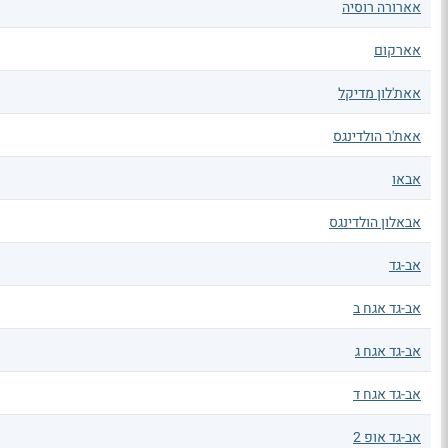
אארורה רוסיה
אארקום
אאת'לון מדיקל
אאת'ר הולדינגס
אבאו
אבאלון הולדינגס
אב-גד
אב-גד אגח ב
אב-גד אגח ג
אב-גד אגח ד
אב-גד אופ 2