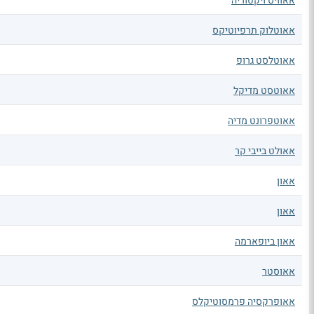
אאוויס ויקטוריה
אאוטלוק תרפיוטיקס
אאוטלסט גרופ
אאוטסט מדיקל
אאוטפרונט מדיה
אאולט בייבי קר
אאון
אאון
אאון ביופארמה
אאוסטר
אאופרקסיה פרמסוטיקלס