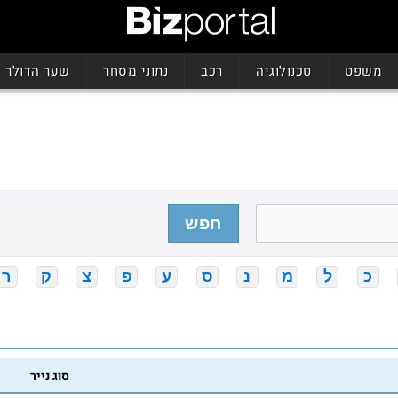
משפט
טכנולוגיה
רכב
נתוני מסחר
שער הדולר
חפש
כ
ל
מ
נ
ס
ע
פ
צ
ק
ר
סוג נייר