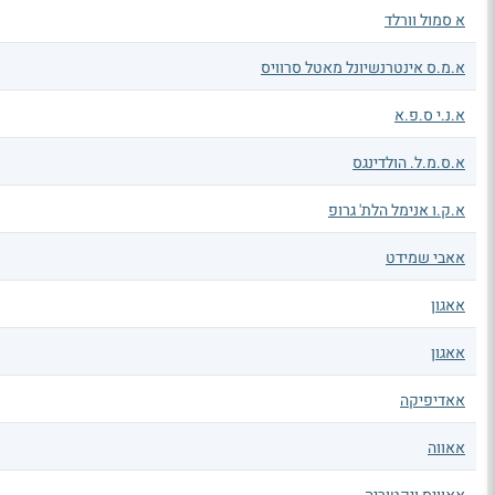
א סמול וורלד
א.מ.ס אינטרנשיונל מאטל סרוויס
א.נ.י ס.פ.א
א.ס.מ.ל. הולדינגס
א.ק.ו אנימל הלת' גרופ
אאבי שמידט
אאגון
אאגון
אאדיפיקה
אאווה