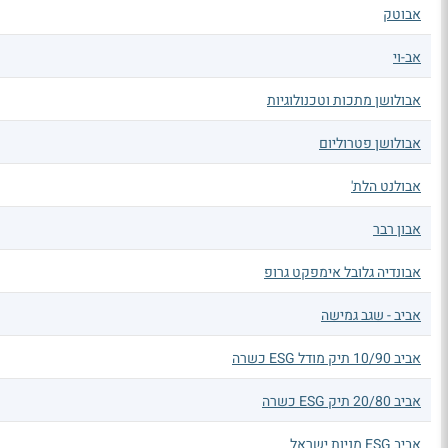
אבוטק
אב-וי
אבולושן מתכות וטכנולוגיות
אבולושן פטרוליום
אבולנט הלת'
אבון רבר
אבונדיה גלובל אימפקט גרופ
אביב - שגב גמישה
אביב 10/90 תיק מודל ESG כשרה
אביב 20/80 תיק ESG כשרה
אביב ESG מניות ישראל