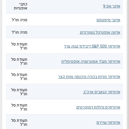
כתבי
אדגר אפ 9
אופציות
אדובי סיסטמס
מניה חו"ל
אדווה אופטיקל נטוורקינג
מניה חו"ל
תעודת סל
אדוויזור S&P 500 דיבידנד גבוה ערך
חו"ל
תעודת סל
אדוויזור מנג'ד אסטרטגיה אופטימלית
חו"ל
תעודת סל
אדוויזור מניות בכורה והכנסה טווח קצר
חו"ל
תעודת סל
אדוויזור קנאביס ארה"ב
חו"ל
תעודת סל
אדוויזורס גדולות דמוקרטים
חו"ל
תעודת סל
אדוויזור-שיירס
חו"ל