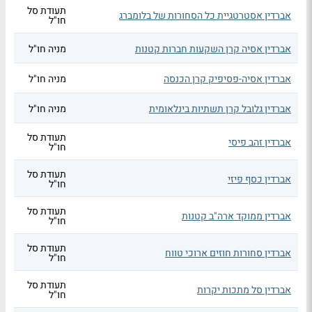
תעודת סל
אברדין אסטרטגיית כל הסחורות של בלומברג
חו"ל
אברדין אסיה קרן השקעות חברות קטנות
מניה חו"ל
אברדין אסיה-פסיפיק קרן הכנסה
מניה חו"ל
אברדין גלובל קרן תשתיות בינלאומית
מניה חו"ל
תעודת סל
אברדין זהב פיסי
חו"ל
תעודת סל
אברדין כסף פיזי
חו"ל
תעודת סל
אברדין ממוקד ארה"ב קטנות
חו"ל
תעודת סל
אברדין סחורות חוזים ארוכי טווח
חו"ל
תעודת סל
אברדין סל מתכות יקרות
חו"ל