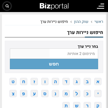
ראשי
שוק ההון
חיפוש ניירות ערך
חיפוש ניירות ערך
בחר נייר ערך
חפש
א
ב
ג
ד
ה
ו
ז
ח
ט
י
כ
ל
מ
נ
ס
ע
פ
צ
ק
ר
ש
ת