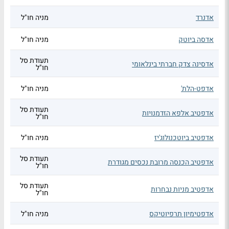
אדנרד
מניה חו"ל
אדסה ביוטק
מניה חו"ל
תעודת סל
אדסינה צדק חברתי בינלאומי
חו"ל
אדפט-הלת'
מניה חו"ל
תעודת סל
אדפטיב אלפא הזדמנויות
חו"ל
אדפטיב ביוטכנולוג'יז
מניה חו"ל
תעודת סל
אדפטיב הכנסה מרובת נכסים מגודרת
חו"ל
תעודת סל
אדפטיב מניות נבחרות
חו"ל
אדפטימיון תרפיוטיקס
מניה חו"ל