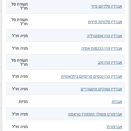
תעודת סל
אברדין פלדיום פיזי
חו"ל
תעודת סל
אברדין פלטינה פיזית
חו"ל
אברדין קרן אוסטרליה
מניה חו"ל
אברדין קרן הכנסות אסיה
מניה חו"ל
תעודת סל
אברדין קרן זהב
חו"ל
אברדין קרן נכסים פרימיום בינלאומית
מניה חו"ל
אברדין שווקים מתעוררים
מניה חו"ל
אברות
מניות
אברפורט סמולר קומפניז טראסט
מניה חו"ל
אברפורת'
מניה חו"ל