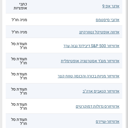
כתבי
אדגר אפ 9
אופציות
אדובי סיסטמס
מניה חו"ל
אדווה אופטיקל נטוורקינג
מניה חו"ל
תעודת סל
אדוויזור S&P 500 דיבידנד גבוה ערך
חו"ל
תעודת סל
אדוויזור מנג'ד אסטרטגיה אופטימלית
חו"ל
תעודת סל
אדוויזור מניות בכורה והכנסה טווח קצר
חו"ל
תעודת סל
אדוויזור קנאביס ארה"ב
חו"ל
תעודת סל
אדוויזורס גדולות דמוקרטים
חו"ל
תעודת סל
אדוויזור-שיירס
חו"ל