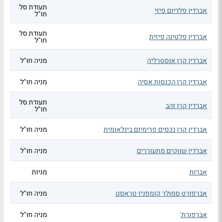
תעודת סל
אברדין פלדיום פיזי
חו"ל
תעודת סל
אברדין פלטינה פיזית
חו"ל
אברדין קרן אוסטרליה
מניה חו"ל
אברדין קרן הכנסות אסיה
מניה חו"ל
תעודת סל
אברדין קרן זהב
חו"ל
אברדין קרן נכסים פרימיום בינלאומית
מניה חו"ל
אברדין שווקים מתעוררים
מניה חו"ל
אברות
מניות
אברפורט סמולר קומפניז טראסט
מניה חו"ל
אברפורת'
מניה חו"ל