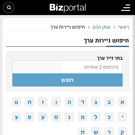
ראשי
שוק ההון
חיפוש ניירות ערך
חיפוש ניירות ערך
בחר נייר ערך
חפש
א
ב
ג
ד
ה
ו
ז
ח
ט
י
כ
ל
מ
נ
ס
ע
פ
צ
ק
ר
ש
ת