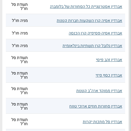
תעודת סל
אברדין אסטרטגיית כל הסחורות של בלומברג
חו"ל
אברדין אסיה קרן השקעות חברות קטנות
מניה חו"ל
אברדין אסיה-פסיפיק קרן הכנסה
מניה חו"ל
אברדין גלובל קרן תשתיות בינלאומית
מניה חו"ל
תעודת סל
אברדין זהב פיסי
חו"ל
תעודת סל
אברדין כסף פיזי
חו"ל
תעודת סל
אברדין ממוקד ארה"ב קטנות
חו"ל
תעודת סל
אברדין סחורות חוזים ארוכי טווח
חו"ל
תעודת סל
אברדין סל מתכות יקרות
חו"ל