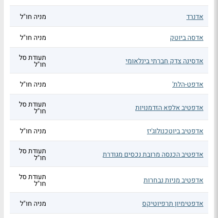
אדנרד
מניה חו"ל
אדסה ביוטק
מניה חו"ל
תעודת סל
אדסינה צדק חברתי בינלאומי
חו"ל
אדפט-הלת'
מניה חו"ל
תעודת סל
אדפטיב אלפא הזדמנויות
חו"ל
אדפטיב ביוטכנולוג'יז
מניה חו"ל
תעודת סל
אדפטיב הכנסה מרובת נכסים מגודרת
חו"ל
תעודת סל
אדפטיב מניות נבחרות
חו"ל
אדפטימיון תרפיוטיקס
מניה חו"ל