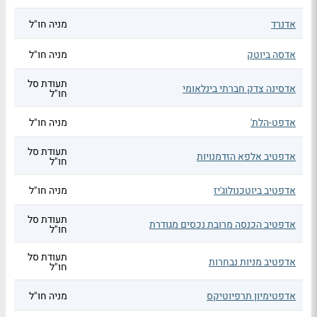
אדנרד
מניה חו"ל
אדסה ביוטק
מניה חו"ל
תעודת סל
אדסינה צדק חברתי בינלאומי
חו"ל
אדפט-הלת'
מניה חו"ל
תעודת סל
אדפטיב אלפא הזדמנויות
חו"ל
אדפטיב ביוטכנולוג'יז
מניה חו"ל
תעודת סל
אדפטיב הכנסה מרובת נכסים מגודרת
חו"ל
תעודת סל
אדפטיב מניות נבחרות
חו"ל
אדפטימיון תרפיוטיקס
מניה חו"ל