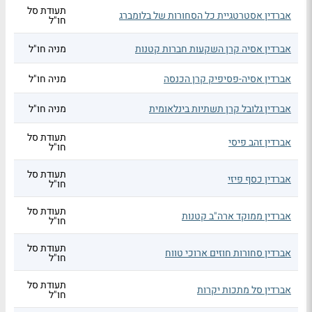
תעודת סל
אברדין אסטרטגיית כל הסחורות של בלומברג
חו"ל
אברדין אסיה קרן השקעות חברות קטנות
מניה חו"ל
אברדין אסיה-פסיפיק קרן הכנסה
מניה חו"ל
אברדין גלובל קרן תשתיות בינלאומית
מניה חו"ל
תעודת סל
אברדין זהב פיסי
חו"ל
תעודת סל
אברדין כסף פיזי
חו"ל
תעודת סל
אברדין ממוקד ארה"ב קטנות
חו"ל
תעודת סל
אברדין סחורות חוזים ארוכי טווח
חו"ל
תעודת סל
אברדין סל מתכות יקרות
חו"ל