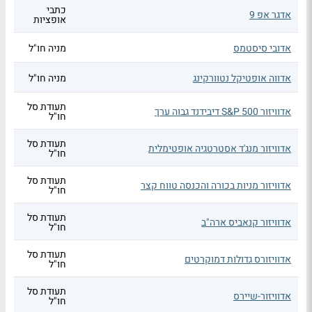
כתבי
אדגר אפ 9
אופציות
אדובי סיסטמס
מניה חו"ל
אדווה אופטיקל נטוורקינג
מניה חו"ל
תעודת סל
אדוויזור S&P 500 דיבידנד גבוה ערך
חו"ל
תעודת סל
אדוויזור מנג'ד אסטרטגיה אופטימלית
חו"ל
תעודת סל
אדוויזור מניות בכורה והכנסה טווח קצר
חו"ל
תעודת סל
אדוויזור קנאביס ארה"ב
חו"ל
תעודת סל
אדוויזורס גדולות דמוקרטים
חו"ל
תעודת סל
אדוויזור-שיירס
חו"ל