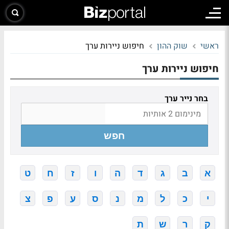
ראשי
שוק ההון
חיפוש ניירות ערך
חיפוש ניירות ערך
בחר נייר ערך
חפש
א
ב
ג
ד
ה
ו
ז
ח
ט
י
כ
ל
מ
נ
ס
ע
פ
צ
ק
ר
ש
ת