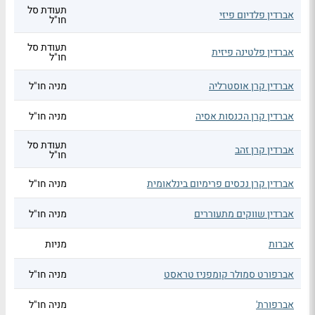
תעודת סל
אברדין פלדיום פיזי
חו"ל
תעודת סל
אברדין פלטינה פיזית
חו"ל
אברדין קרן אוסטרליה
מניה חו"ל
אברדין קרן הכנסות אסיה
מניה חו"ל
תעודת סל
אברדין קרן זהב
חו"ל
אברדין קרן נכסים פרימיום בינלאומית
מניה חו"ל
אברדין שווקים מתעוררים
מניה חו"ל
אברות
מניות
אברפורט סמולר קומפניז טראסט
מניה חו"ל
אברפורת'
מניה חו"ל