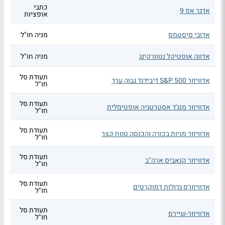
כתבי
אדגר אפ 9
אופציות
אדובי סיסטמס
מניה חו"ל
אדווה אופטיקל נטוורקינג
מניה חו"ל
תעודת סל
אדוויזור S&P 500 דיבידנד גבוה ערך
חו"ל
תעודת סל
אדוויזור מנג'ד אסטרטגיה אופטימלית
חו"ל
תעודת סל
אדוויזור מניות בכורה והכנסה טווח קצר
חו"ל
תעודת סל
אדוויזור קנאביס ארה"ב
חו"ל
תעודת סל
אדוויזורס גדולות דמוקרטים
חו"ל
תעודת סל
אדוויזור-שיירס
חו"ל