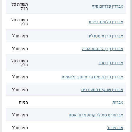
תעודת סל
אברדין פלדיום פיזי
חו"ל
תעודת סל
אברדין פלטינה פיזית
חו"ל
אברדין קרן אוסטרליה
מניה חו"ל
אברדין קרן הכנסות אסיה
מניה חו"ל
תעודת סל
אברדין קרן זהב
חו"ל
אברדין קרן נכסים פרימיום בינלאומית
מניה חו"ל
אברדין שווקים מתעוררים
מניה חו"ל
אברות
מניות
אברפורט סמולר קומפניז טראסט
מניה חו"ל
אברפורת'
מניה חו"ל