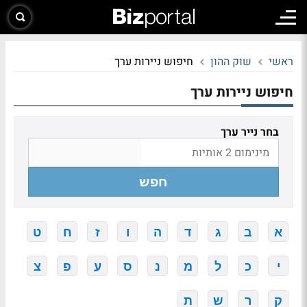
ראשי
שוק ההון
חיפוש ניירות ערך
חיפוש ניירות ערך
בחר נייר ערך
חפש
א
ב
ג
ד
ה
ו
ז
ח
ט
י
כ
ל
מ
נ
ס
ע
פ
צ
ק
ר
ש
ת