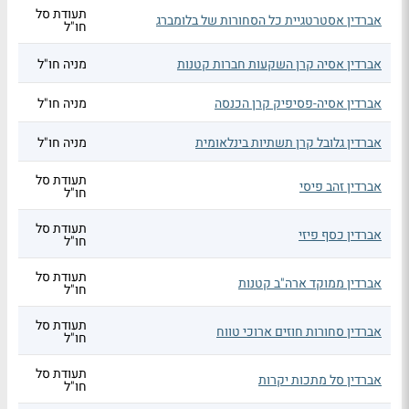
תעודת סל
אברדין אסטרטגיית כל הסחורות של בלומברג
חו"ל
אברדין אסיה קרן השקעות חברות קטנות
מניה חו"ל
אברדין אסיה-פסיפיק קרן הכנסה
מניה חו"ל
אברדין גלובל קרן תשתיות בינלאומית
מניה חו"ל
תעודת סל
אברדין זהב פיסי
חו"ל
תעודת סל
אברדין כסף פיזי
חו"ל
תעודת סל
אברדין ממוקד ארה"ב קטנות
חו"ל
תעודת סל
אברדין סחורות חוזים ארוכי טווח
חו"ל
תעודת סל
אברדין סל מתכות יקרות
חו"ל