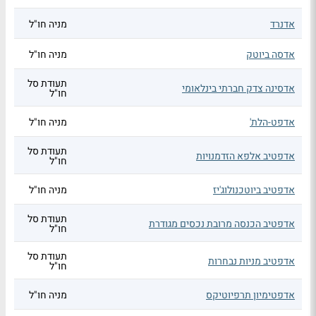
אדנרד
מניה חו"ל
אדסה ביוטק
מניה חו"ל
תעודת סל
אדסינה צדק חברתי בינלאומי
חו"ל
אדפט-הלת'
מניה חו"ל
תעודת סל
אדפטיב אלפא הזדמנויות
חו"ל
אדפטיב ביוטכנולוג'יז
מניה חו"ל
תעודת סל
אדפטיב הכנסה מרובת נכסים מגודרת
חו"ל
תעודת סל
אדפטיב מניות נבחרות
חו"ל
אדפטימיון תרפיוטיקס
מניה חו"ל