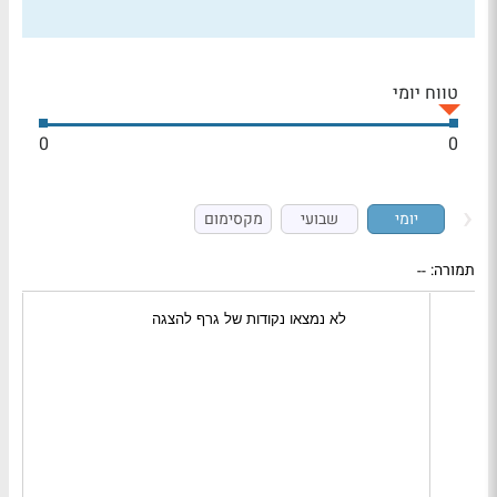
טווח יומי
0
0
יומי
שבועי
מקסימום
תמורה:
--