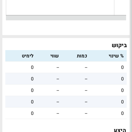
ביקוש
% שינוי
כמות
שווי
לימיט
0
--
--
0
0
--
--
0
0
--
--
0
0
--
--
0
0
--
--
0
היצע