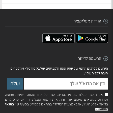
הורדת אפליקציה
הרשמה לדיוור
הירשם לסיכום היומי של שוק ההון ולמבזקים של ביזפורטל - ניוזלטרים
חובה לכל משקיע
אני מאשר קבלת שני ניוזלטרים, אשר כל אחד מהווה רשימת תפוצה
נפרדת, בנושאים סיכום יומי והתראות חמות וקבלת דיוורים פרסומיים
בדואר אלקטרוני ו/ או באמצעות הסלולר בהתאם למפורט בסעיף 10
בתנאי
השימוש