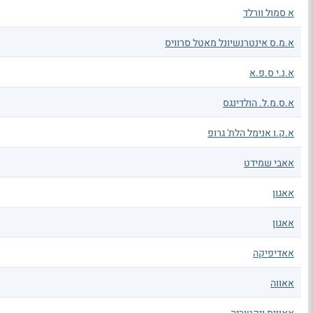
א סמול וורלד
א.מ.ס אינטרנשיונל מאטל סרוויס
א.נ.י ס.פ.א
א.ס.מ.ל. הולדינגס
א.ק.ו אנימל הלת' גרופ
אאבי שמידט
אאגון
אאגון
אאדיפיקה
אאווה