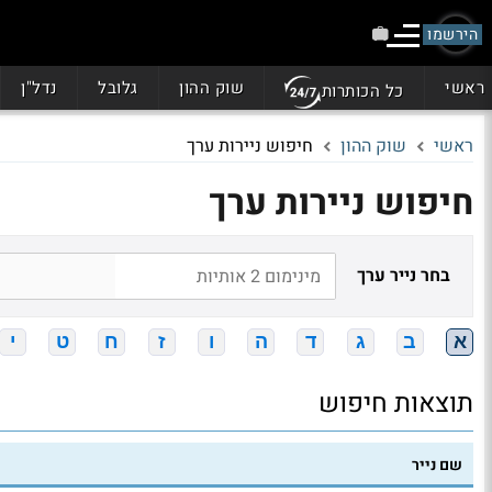
הירשמו
ראשי
שוק ההון
גלובל
נדל"ן
כל הכותרות
ראשי
שוק ההון
חיפוש ניירות ערך
חיפוש ניירות ערך
בחר נייר ערך
א
ב
ג
ד
ה
ו
ז
ח
ט
י
תוצאות חיפוש
שם נייר