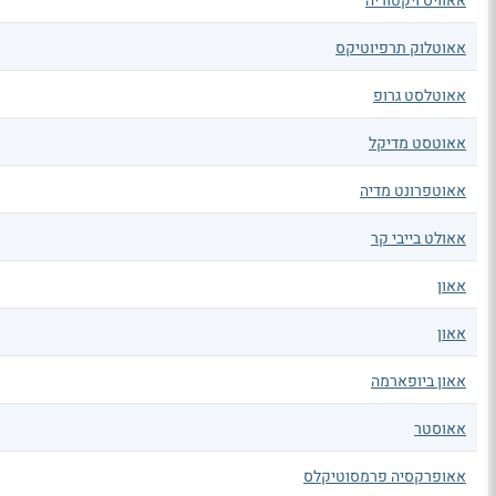
אאוויס ויקטוריה
אאוטלוק תרפיוטיקס
אאוטלסט גרופ
אאוטסט מדיקל
אאוטפרונט מדיה
אאולט בייבי קר
אאון
אאון
אאון ביופארמה
אאוסטר
אאופרקסיה פרמסוטיקלס