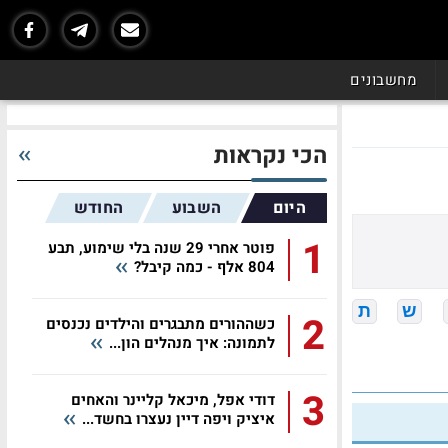
מחשבונים
הכי נקראות
היום
השבוע
החודש
1
פוטר אחרי 29 שנה בלי שימוע, תבע
804 אלף - כמה קיבל?
ש
ת
2
כשההורים מתבגרים והילדים נכנסים
לתמונה: איך מנהלים הון...
3
דודי אפל, מיכאל קליינר והאחים
איציק ויפה דיין נעצרו בחשד...