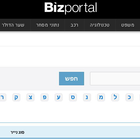
משפט
טכנולוגיה
רכב
נתוני מסחר
שער הדולר
חפש
כ
ל
מ
נ
ס
ע
פ
צ
ק
ר
סוג נייר