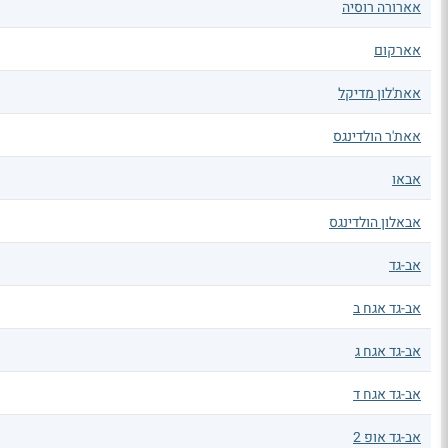
אארורה רוסיה
אארקום
אאת'לון מדיקל
אאת'ר הולדינגס
אבאו
אבאלון הולדינגס
אב-גד
אב-גד אגח ב
אב-גד אגח ג
אב-גד אגח ד
אב-גד אופ 2