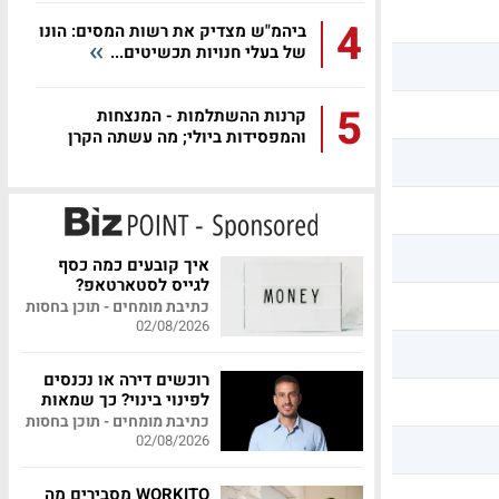
4
ביהמ"ש מצדיק את רשות המסים: הונו
של בעלי חנויות תכשיטים...
5
קרנות ההשתלמות - המנצחות
והמפסידות ביולי; מה עשתה הקרן
שלכם?
איך קובעים כמה כסף
לגייס לסטארטאפ?
כתיבת מומחים - תוכן בחסות
02/08/2026
רוכשים דירה או נכנסים
לפינוי בינוי? כך שמאות
מקצועית יכולה לחסוך
כתיבת מומחים - תוכן בחסות
לכם מאות אלפי שקלים
02/08/2026
WORKITO מסבירים מה