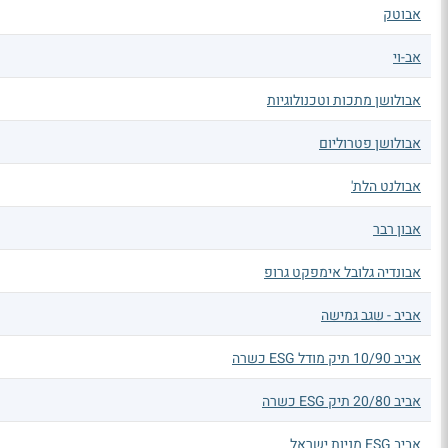
אבוטק
אב-וי
אבולושן מתכות וטכנולוגיות
אבולושן פטרוליום
אבולנט הלת'
אבון רבר
אבונדיה גלובל אימפקט גרופ
אביב - שגב גמישה
אביב 10/90 תיק מודל ESG כשרה
אביב 20/80 תיק ESG כשרה
אביב ESG מניות ישראל