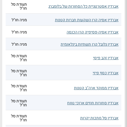
תעודת סל
אברדין אסטרטגיית כל הסחורות של בלומברג
חו"ל
אברדין אסיה קרן השקעות חברות קטנות
מניה חו"ל
אברדין אסיה-פסיפיק קרן הכנסה
מניה חו"ל
אברדין גלובל קרן תשתיות בינלאומית
מניה חו"ל
תעודת סל
אברדין זהב פיסי
חו"ל
תעודת סל
אברדין כסף פיזי
חו"ל
תעודת סל
אברדין ממוקד ארה"ב קטנות
חו"ל
תעודת סל
אברדין סחורות חוזים ארוכי טווח
חו"ל
תעודת סל
אברדין סל מתכות יקרות
חו"ל