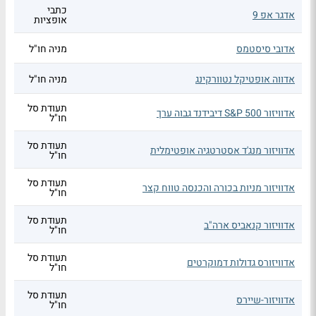
כתבי
אדגר אפ 9
אופציות
אדובי סיסטמס
מניה חו"ל
אדווה אופטיקל נטוורקינג
מניה חו"ל
תעודת סל
אדוויזור S&P 500 דיבידנד גבוה ערך
חו"ל
תעודת סל
אדוויזור מנג'ד אסטרטגיה אופטימלית
חו"ל
תעודת סל
אדוויזור מניות בכורה והכנסה טווח קצר
חו"ל
תעודת סל
אדוויזור קנאביס ארה"ב
חו"ל
תעודת סל
אדוויזורס גדולות דמוקרטים
חו"ל
תעודת סל
אדוויזור-שיירס
חו"ל