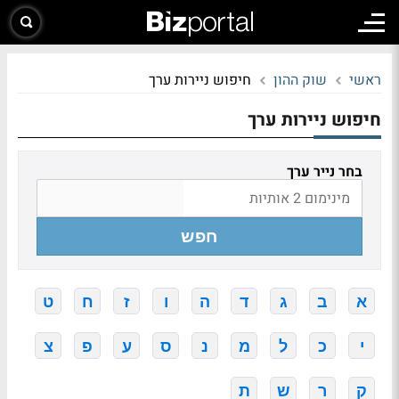
ראשי
שוק ההון
חיפוש ניירות ערך
חיפוש ניירות ערך
בחר נייר ערך
חפש
א
ב
ג
ד
ה
ו
ז
ח
ט
י
כ
ל
מ
נ
ס
ע
פ
צ
ק
ר
ש
ת