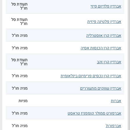
תעודת סל
אברדין פלדיום פיזי
חו"ל
תעודת סל
אברדין פלטינה פיזית
חו"ל
אברדין קרן אוסטרליה
מניה חו"ל
אברדין קרן הכנסות אסיה
מניה חו"ל
תעודת סל
אברדין קרן זהב
חו"ל
אברדין קרן נכסים פרימיום בינלאומית
מניה חו"ל
אברדין שווקים מתעוררים
מניה חו"ל
אברות
מניות
אברפורט סמולר קומפניז טראסט
מניה חו"ל
אברפורת'
מניה חו"ל