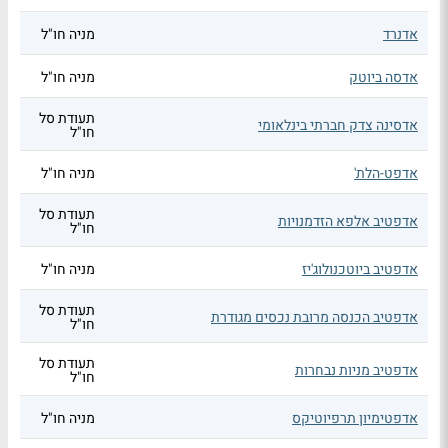
אדנרד
מניה חו"ל
אדסה ביוטק
מניה חו"ל
תעודת סל
אדסינה צדק חברתי בינלאומי
חו"ל
אדפט-הלת'
מניה חו"ל
תעודת סל
אדפטיב אלפא הזדמנויות
חו"ל
אדפטיב ביוטכנולוג'יז
מניה חו"ל
תעודת סל
אדפטיב הכנסה מרובת נכסים מגודרת
חו"ל
תעודת סל
אדפטיב מניות נבחרות
חו"ל
אדפטימיון תרפיוטיקס
מניה חו"ל