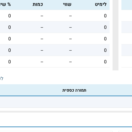
לימיט
שווי
כמות
% שינו
0
--
--
0
0
--
--
0
0
--
--
0
0
--
--
0
0
--
--
0
לכ
תמורה כספית