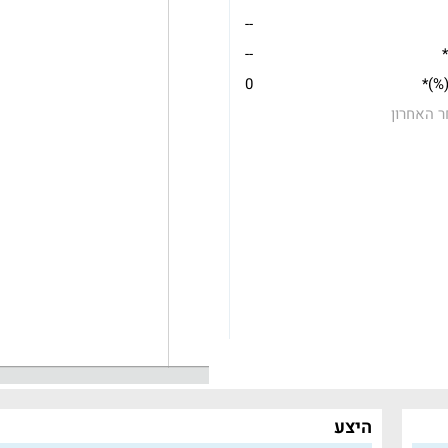
--
*
--
(%)*
0
ר האחרון
היצע