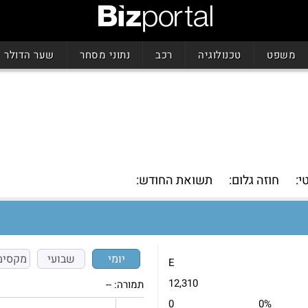
משפט
טכנולוגיה
רכב
נתוני מסחר
שער הדולר
י:
חוזה גלום:
תשואת החודש:
יומי
שבועי
מקסימ
E
12,310
תמורה:
--
0
0%