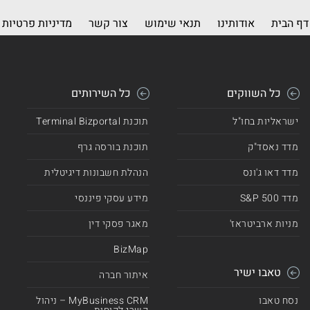
דף הבית
אודותינו
תנאי שימוש
צור קשר
מדיניות פרטיות
כל השווקים
כל השירותים
ישראליות בחו"ל
תוכנת Terminal Bizportal
מדד נאסד"ק
תוכנת בורסה גרף
מדד דאו ג'ונס
הנהלת חשבונות דיגיטלית
מדד 500 S&P
מידע עסקי פיננסי
מניות ארביטראז'
מאגר פסקי דין
BizMap
טאבו ישיר
איתור חברה
נסח טאבו
MyBusiness CRM – ניהול