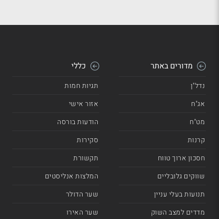
מדורים באתר
כללי
נדל"ן
תגיות חמות
אג"ח
אזור אישי
מט"ח
הודעות בורסה
קרנות
סקירות
חסכון ארוך טווח
תקשורת
שווקים גלובליים
המלצות אנליסטים
תנועות בעלי עניין
שער הדולר
מדדים למצב השוק
שער האירו