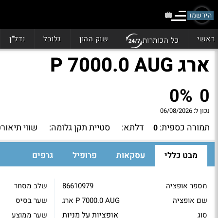
הירשמו
ראשי
שוק ההון
גלובל
נדל"ן
כל הכותרות
ארג P 7000.0 AUG
0%
0
נכון ל:
06/08/2026
תמורה כספית:
דלתא:
סטיית תקן גלומה:
שווי תיאורט
0
מבט כללי
עסקאות
פרופיל
גרפים
מספר אופציה
86610979
שלב מסחר
שם אופציה
ארג P 7000.0 AUG
שער בסיס
אופציות על מניות
סוג
שער ממוצע