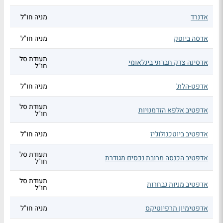
אדנרד
מניה חו"ל
אדסה ביוטק
מניה חו"ל
תעודת סל
אדסינה צדק חברתי בינלאומי
חו"ל
אדפט-הלת'
מניה חו"ל
תעודת סל
אדפטיב אלפא הזדמנויות
חו"ל
אדפטיב ביוטכנולוג'יז
מניה חו"ל
תעודת סל
אדפטיב הכנסה מרובת נכסים מגודרת
חו"ל
תעודת סל
אדפטיב מניות נבחרות
חו"ל
אדפטימיון תרפיוטיקס
מניה חו"ל