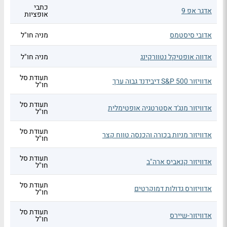
כתבי
אדגר אפ 9
אופציות
אדובי סיסטמס
מניה חו"ל
אדווה אופטיקל נטוורקינג
מניה חו"ל
תעודת סל
אדוויזור S&P 500 דיבידנד גבוה ערך
חו"ל
תעודת סל
אדוויזור מנג'ד אסטרטגיה אופטימלית
חו"ל
תעודת סל
אדוויזור מניות בכורה והכנסה טווח קצר
חו"ל
תעודת סל
אדוויזור קנאביס ארה"ב
חו"ל
תעודת סל
אדוויזורס גדולות דמוקרטים
חו"ל
תעודת סל
אדוויזור-שיירס
חו"ל