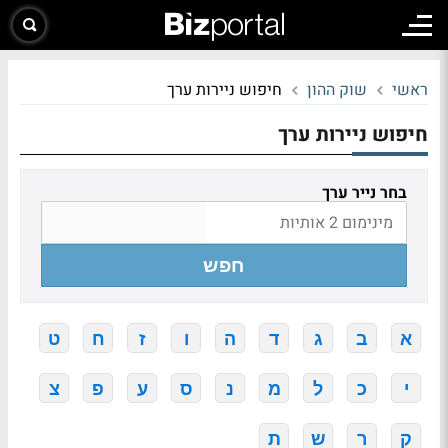
ראשי
שוק ההון
חיפוש ניירות ערך
חיפוש ניירות ערך
בחר נייר ערך
חפש
א
ב
ג
ד
ה
ו
ז
ח
ט
י
כ
ל
מ
נ
ס
ע
פ
צ
ק
ר
ש
ת