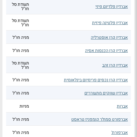
תעודת סל
אברדין פלדיום פיזי
חו"ל
תעודת סל
אברדין פלטינה פיזית
חו"ל
אברדין קרן אוסטרליה
מניה חו"ל
אברדין קרן הכנסות אסיה
מניה חו"ל
תעודת סל
אברדין קרן זהב
חו"ל
אברדין קרן נכסים פרימיום בינלאומית
מניה חו"ל
אברדין שווקים מתעוררים
מניה חו"ל
אברות
מניות
אברפורט סמולר קומפניז טראסט
מניה חו"ל
אברפורת'
מניה חו"ל