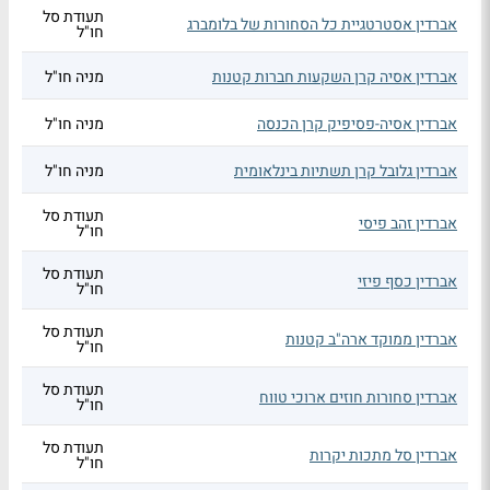
תעודת סל
אברדין אסטרטגיית כל הסחורות של בלומברג
חו"ל
אברדין אסיה קרן השקעות חברות קטנות
מניה חו"ל
אברדין אסיה-פסיפיק קרן הכנסה
מניה חו"ל
אברדין גלובל קרן תשתיות בינלאומית
מניה חו"ל
תעודת סל
אברדין זהב פיסי
חו"ל
תעודת סל
אברדין כסף פיזי
חו"ל
תעודת סל
אברדין ממוקד ארה"ב קטנות
חו"ל
תעודת סל
אברדין סחורות חוזים ארוכי טווח
חו"ל
תעודת סל
אברדין סל מתכות יקרות
חו"ל