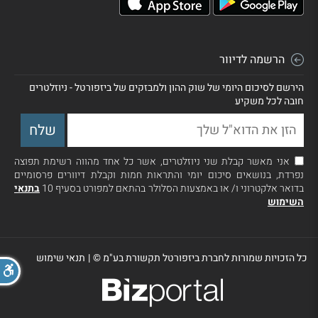
הרשמה לדיוור
הירשם לסיכום היומי של שוק ההון ולמבזקים של ביזפורטל - ניוזלטרים
חובה לכל משקיע
אני מאשר קבלת שני ניוזלטרים, אשר כל אחד מהווה רשימת תפוצה
נפרדת, בנושאים סיכום יומי והתראות חמות וקבלת דיוורים פרסומיים
בדואר אלקטרוני ו/ או באמצעות הסלולר בהתאם למפורט בסעיף 10
בתנאי
השימוש
כל הזכויות שמורות לחברת ביזפורטל תקשורת בע"מ ©
|
תנאי שימוש