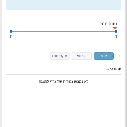
טווח יומי
0
0
יומי
שבועי
מקסימום
תמורה:
--