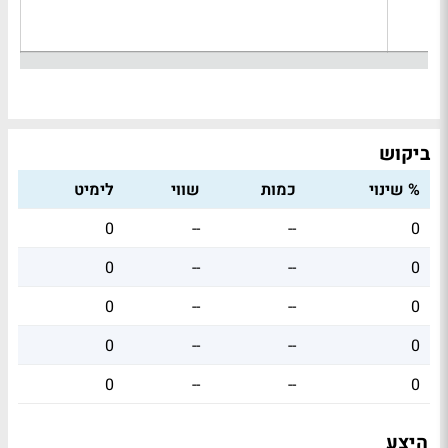
ביקוש
% שינוי
כמות
שווי
לימיט
0
--
--
0
0
--
--
0
0
--
--
0
0
--
--
0
0
--
--
0
היצע