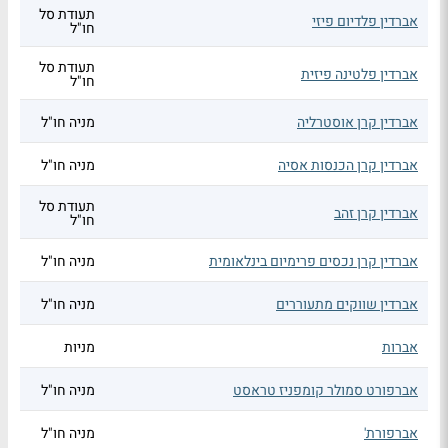
תעודת סל
אברדין פלדיום פיזי
חו"ל
תעודת סל
אברדין פלטינה פיזית
חו"ל
אברדין קרן אוסטרליה
מניה חו"ל
אברדין קרן הכנסות אסיה
מניה חו"ל
תעודת סל
אברדין קרן זהב
חו"ל
אברדין קרן נכסים פרימיום בינלאומית
מניה חו"ל
אברדין שווקים מתעוררים
מניה חו"ל
אברות
מניות
אברפורט סמולר קומפניז טראסט
מניה חו"ל
אברפורת'
מניה חו"ל