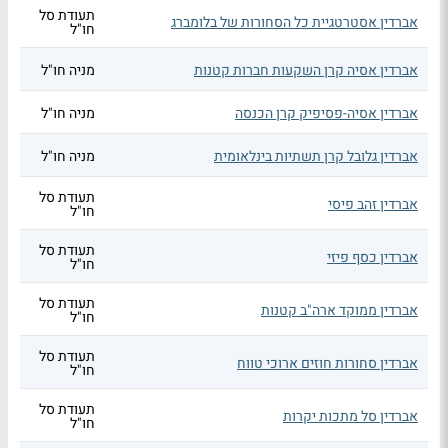
תעודת סל
אברדין אסטרטגיית כל הסחורות של בלומברג
חו"ל
אברדין אסיה קרן השקעות חברות קטנות
מניה חו"ל
אברדין אסיה-פסיפיק קרן הכנסה
מניה חו"ל
אברדין גלובל קרן תשתיות בינלאומית
מניה חו"ל
תעודת סל
אברדין זהב פיסי
חו"ל
תעודת סל
אברדין כסף פיזי
חו"ל
תעודת סל
אברדין ממוקד ארה"ב קטנות
חו"ל
תעודת סל
אברדין סחורות חוזים ארוכי טווח
חו"ל
תעודת סל
אברדין סל מתכות יקרות
חו"ל