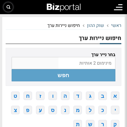
ראשי
שוק ההון
חיפוש ניירות ערך
חיפוש ניירות ערך
בחר נייר ערך
חפש
א
ב
ג
ד
ה
ו
ז
ח
ט
י
כ
ל
מ
נ
ס
ע
פ
צ
ק
ר
ש
ת