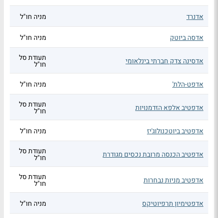
אדנרד
מניה חו"ל
אדסה ביוטק
מניה חו"ל
תעודת סל
אדסינה צדק חברתי בינלאומי
חו"ל
אדפט-הלת'
מניה חו"ל
תעודת סל
אדפטיב אלפא הזדמנויות
חו"ל
אדפטיב ביוטכנולוג'יז
מניה חו"ל
תעודת סל
אדפטיב הכנסה מרובת נכסים מגודרת
חו"ל
תעודת סל
אדפטיב מניות נבחרות
חו"ל
אדפטימיון תרפיוטיקס
מניה חו"ל