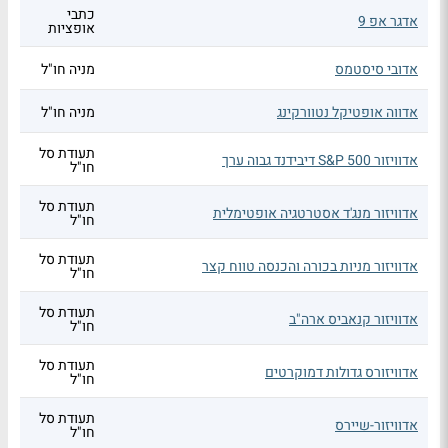
כתבי
אדגר אפ 9
אופציות
אדובי סיסטמס
מניה חו"ל
אדווה אופטיקל נטוורקינג
מניה חו"ל
תעודת סל
אדוויזור S&P 500 דיבידנד גבוה ערך
חו"ל
תעודת סל
אדוויזור מנג'ד אסטרטגיה אופטימלית
חו"ל
תעודת סל
אדוויזור מניות בכורה והכנסה טווח קצר
חו"ל
תעודת סל
אדוויזור קנאביס ארה"ב
חו"ל
תעודת סל
אדוויזורס גדולות דמוקרטים
חו"ל
תעודת סל
אדוויזור-שיירס
חו"ל