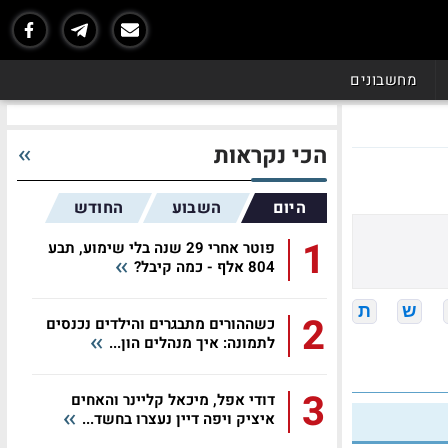
מחשבונים
הכי נקראות
היום
השבוע
החודש
1
פוטר אחרי 29 שנה בלי שימוע, תבע
804 אלף - כמה קיבל?
ש
ת
2
כשההורים מתבגרים והילדים נכנסים
לתמונה: איך מנהלים הון...
3
דודי אפל, מיכאל קליינר והאחים
איציק ויפה דיין נעצרו בחשד...