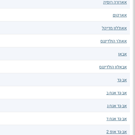
אארורה רוסיה
אארקום
אאת'לון מדיקל
אאת'ר הולדינגס
אבאו
אבאלון הולדינגס
אב-גד
אב-גד אגח ב
אב-גד אגח ג
אב-גד אגח ד
אב-גד אופ 2