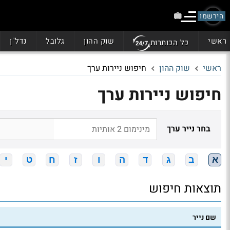
הירשמו
ראשי
שוק ההון
גלובל
נדל"ן
כל הכותרות
ראשי
שוק ההון
חיפוש ניירות ערך
חיפוש ניירות ערך
בחר נייר ערך
א
ב
ג
ד
ה
ו
ז
ח
ט
י
תוצאות חיפוש
שם נייר