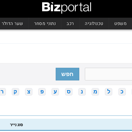
משפט
טכנולוגיה
רכב
נתוני מסחר
שער הדולר
חפש
כ
ל
מ
נ
ס
ע
פ
צ
ק
ר
סוג נייר