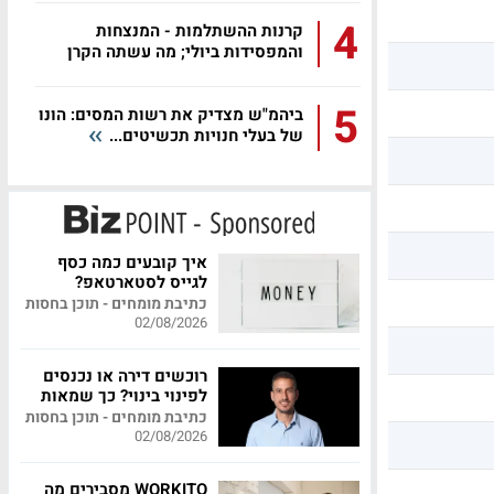
4
קרנות ההשתלמות - המנצחות
והמפסידות ביולי; מה עשתה הקרן
שלכם?
5
ביהמ"ש מצדיק את רשות המסים: הונו
של בעלי חנויות תכשיטים...
איך קובעים כמה כסף
לגייס לסטארטאפ?
כתיבת מומחים - תוכן בחסות
02/08/2026
רוכשים דירה או נכנסים
לפינוי בינוי? כך שמאות
מקצועית יכולה לחסוך
כתיבת מומחים - תוכן בחסות
לכם מאות אלפי שקלים
02/08/2026
WORKITO מסבירים מה