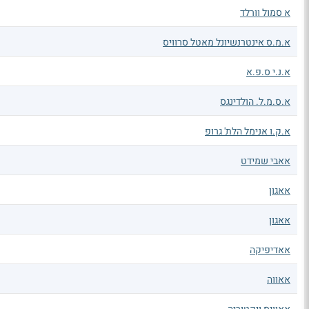
א סמול וורלד
א.מ.ס אינטרנשיונל מאטל סרוויס
א.נ.י ס.פ.א
א.ס.מ.ל. הולדינגס
א.ק.ו אנימל הלת' גרופ
אאבי שמידט
אאגון
אאגון
אאדיפיקה
אאווה