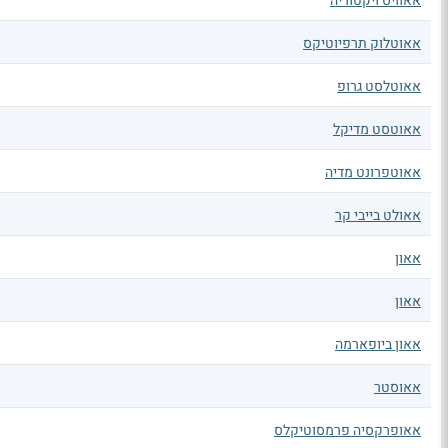
אאוויס ויקטוריה
אאוטלוק תרפיוטיקס
אאוטלסט גרופ
אאוטסט מדיקל
אאוטפרונט מדיה
אאולט בייבי קר
אאון
אאון
אאון ביופארמה
אאוסטר
אאופרקסיה פרמסוטיקלס