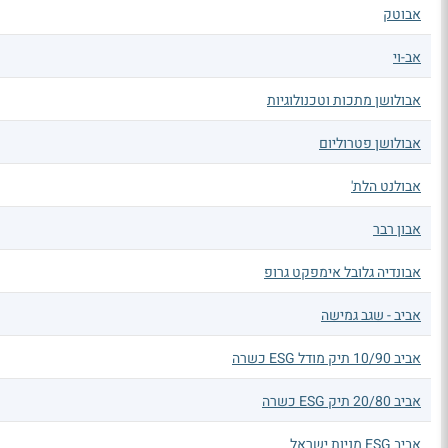
אבוטק
אב-וי
אבולושן מתכות וטכנולוגיות
אבולושן פטרוליום
אבולנט הלת'
אבון רבר
אבונדיה גלובל אימפקט גרופ
אביב - שגב גמישה
אביב 10/90 תיק מודל ESG כשרה
אביב 20/80 תיק ESG כשרה
אביב ESG מניות ישראל