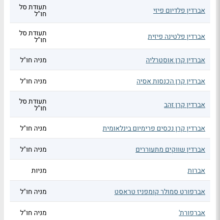
תעודת סל
אברדין פלדיום פיזי
חו"ל
תעודת סל
אברדין פלטינה פיזית
חו"ל
אברדין קרן אוסטרליה
מניה חו"ל
אברדין קרן הכנסות אסיה
מניה חו"ל
תעודת סל
אברדין קרן זהב
חו"ל
אברדין קרן נכסים פרימיום בינלאומית
מניה חו"ל
אברדין שווקים מתעוררים
מניה חו"ל
אברות
מניות
אברפורט סמולר קומפניז טראסט
מניה חו"ל
אברפורת'
מניה חו"ל