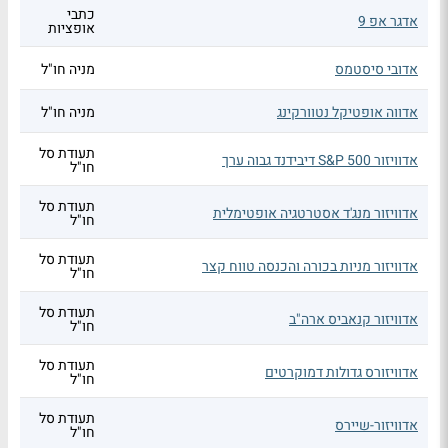
כתבי
אדגר אפ 9
אופציות
אדובי סיסטמס
מניה חו"ל
אדווה אופטיקל נטוורקינג
מניה חו"ל
תעודת סל
אדוויזור S&P 500 דיבידנד גבוה ערך
חו"ל
תעודת סל
אדוויזור מנג'ד אסטרטגיה אופטימלית
חו"ל
תעודת סל
אדוויזור מניות בכורה והכנסה טווח קצר
חו"ל
תעודת סל
אדוויזור קנאביס ארה"ב
חו"ל
תעודת סל
אדוויזורס גדולות דמוקרטים
חו"ל
תעודת סל
אדוויזור-שיירס
חו"ל