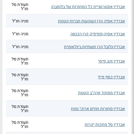
תעודת סל
אברדין אסטרטגיית כל הסחורות של בלומברג
חו"ל
אברדין אסיה קרן השקעות חברות קטנות
מניה חו"ל
אברדין אסיה-פסיפיק קרן הכנסה
מניה חו"ל
אברדין גלובל קרן תשתיות בינלאומית
מניה חו"ל
תעודת סל
אברדין זהב פיסי
חו"ל
תעודת סל
אברדין כסף פיזי
חו"ל
תעודת סל
אברדין ממוקד ארה"ב קטנות
חו"ל
תעודת סל
אברדין סחורות חוזים ארוכי טווח
חו"ל
תעודת סל
אברדין סל מתכות יקרות
חו"ל