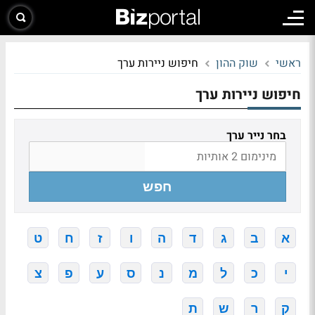
ראשי
שוק ההון
חיפוש ניירות ערך
חיפוש ניירות ערך
בחר נייר ערך
חפש
א
ב
ג
ד
ה
ו
ז
ח
ט
י
כ
ל
מ
נ
ס
ע
פ
צ
ק
ר
ש
ת