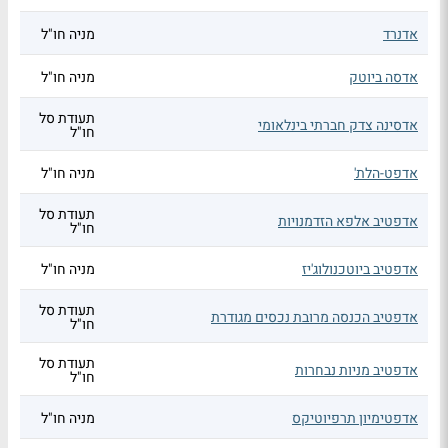
אדנרד
מניה חו"ל
אדסה ביוטק
מניה חו"ל
תעודת סל
אדסינה צדק חברתי בינלאומי
חו"ל
אדפט-הלת'
מניה חו"ל
תעודת סל
אדפטיב אלפא הזדמנויות
חו"ל
אדפטיב ביוטכנולוג'יז
מניה חו"ל
תעודת סל
אדפטיב הכנסה מרובת נכסים מגודרת
חו"ל
תעודת סל
אדפטיב מניות נבחרות
חו"ל
אדפטימיון תרפיוטיקס
מניה חו"ל