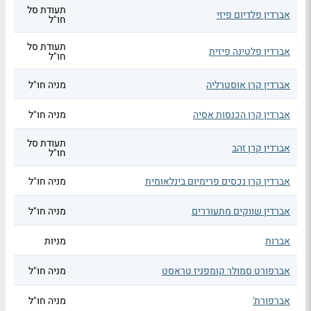
תעודת סל
אברדין פלדיום פיזי
חו"ל
תעודת סל
אברדין פלטינה פיזית
חו"ל
אברדין קרן אוסטרליה
מניה חו"ל
אברדין קרן הכנסות אסיה
מניה חו"ל
תעודת סל
אברדין קרן זהב
חו"ל
אברדין קרן נכסים פרימיום בינלאומית
מניה חו"ל
אברדין שווקים מתעוררים
מניה חו"ל
אברות
מניות
אברפורט סמולר קומפניז טראסט
מניה חו"ל
אברפורת'
מניה חו"ל