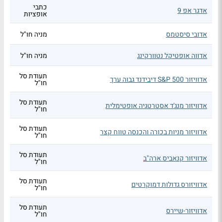
כתבי
אדגר אפ 9
אופציות
אדובי סיסטמס
מניה חו"ל
אדווה אופטיקל נטוורקינג
מניה חו"ל
תעודת סל
אדוויזור S&P 500 דיבידנד גבוה ערך
חו"ל
תעודת סל
אדוויזור מנג'ד אסטרטגיה אופטימלית
חו"ל
תעודת סל
אדוויזור מניות בכורה והכנסה טווח קצר
חו"ל
תעודת סל
אדוויזור קנאביס ארה"ב
חו"ל
תעודת סל
אדוויזורס גדולות דמוקרטים
חו"ל
תעודת סל
אדוויזור-שיירס
חו"ל