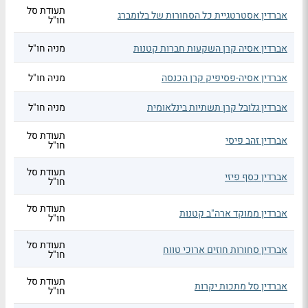
תעודת סל
אברדין אסטרטגיית כל הסחורות של בלומברג
חו"ל
אברדין אסיה קרן השקעות חברות קטנות
מניה חו"ל
אברדין אסיה-פסיפיק קרן הכנסה
מניה חו"ל
אברדין גלובל קרן תשתיות בינלאומית
מניה חו"ל
תעודת סל
אברדין זהב פיסי
חו"ל
תעודת סל
אברדין כסף פיזי
חו"ל
תעודת סל
אברדין ממוקד ארה"ב קטנות
חו"ל
תעודת סל
אברדין סחורות חוזים ארוכי טווח
חו"ל
תעודת סל
אברדין סל מתכות יקרות
חו"ל