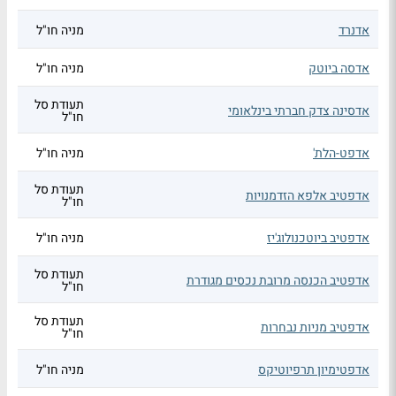
אדנרד
מניה חו"ל
אדסה ביוטק
מניה חו"ל
תעודת סל
אדסינה צדק חברתי בינלאומי
חו"ל
אדפט-הלת'
מניה חו"ל
תעודת סל
אדפטיב אלפא הזדמנויות
חו"ל
אדפטיב ביוטכנולוג'יז
מניה חו"ל
תעודת סל
אדפטיב הכנסה מרובת נכסים מגודרת
חו"ל
תעודת סל
אדפטיב מניות נבחרות
חו"ל
אדפטימיון תרפיוטיקס
מניה חו"ל