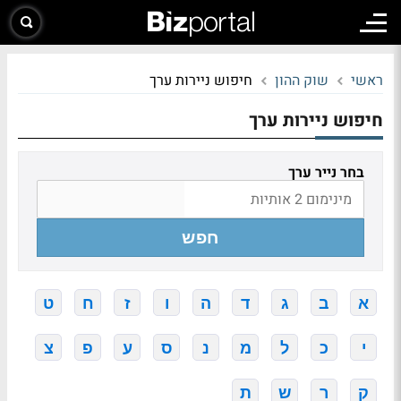
ראשי
שוק ההון
חיפוש ניירות ערך
חיפוש ניירות ערך
בחר נייר ערך
חפש
א
ב
ג
ד
ה
ו
ז
ח
ט
י
כ
ל
מ
נ
ס
ע
פ
צ
ק
ר
ש
ת