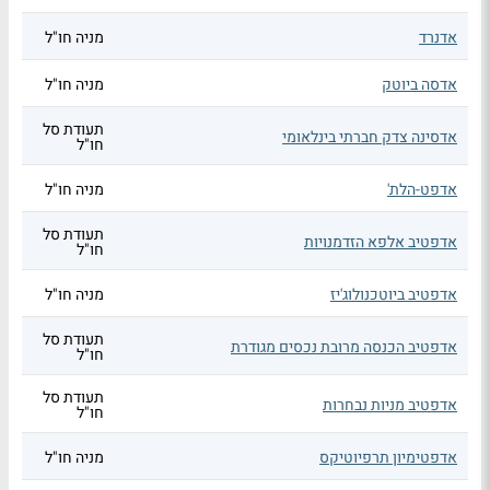
אדנרד
מניה חו"ל
אדסה ביוטק
מניה חו"ל
תעודת סל
אדסינה צדק חברתי בינלאומי
חו"ל
אדפט-הלת'
מניה חו"ל
תעודת סל
אדפטיב אלפא הזדמנויות
חו"ל
אדפטיב ביוטכנולוג'יז
מניה חו"ל
תעודת סל
אדפטיב הכנסה מרובת נכסים מגודרת
חו"ל
תעודת סל
אדפטיב מניות נבחרות
חו"ל
אדפטימיון תרפיוטיקס
מניה חו"ל