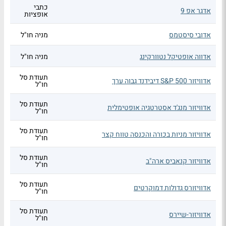
כתבי
אדגר אפ 9
אופציות
אדובי סיסטמס
מניה חו"ל
אדווה אופטיקל נטוורקינג
מניה חו"ל
תעודת סל
אדוויזור S&P 500 דיבידנד גבוה ערך
חו"ל
תעודת סל
אדוויזור מנג'ד אסטרטגיה אופטימלית
חו"ל
תעודת סל
אדוויזור מניות בכורה והכנסה טווח קצר
חו"ל
תעודת סל
אדוויזור קנאביס ארה"ב
חו"ל
תעודת סל
אדוויזורס גדולות דמוקרטים
חו"ל
תעודת סל
אדוויזור-שיירס
חו"ל