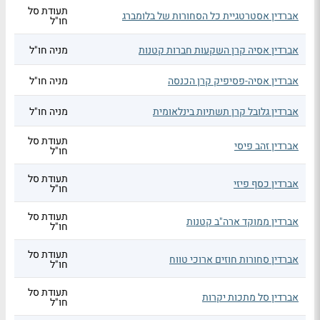
תעודת סל
אברדין אסטרטגיית כל הסחורות של בלומברג
חו"ל
אברדין אסיה קרן השקעות חברות קטנות
מניה חו"ל
אברדין אסיה-פסיפיק קרן הכנסה
מניה חו"ל
אברדין גלובל קרן תשתיות בינלאומית
מניה חו"ל
תעודת סל
אברדין זהב פיסי
חו"ל
תעודת סל
אברדין כסף פיזי
חו"ל
תעודת סל
אברדין ממוקד ארה"ב קטנות
חו"ל
תעודת סל
אברדין סחורות חוזים ארוכי טווח
חו"ל
תעודת סל
אברדין סל מתכות יקרות
חו"ל