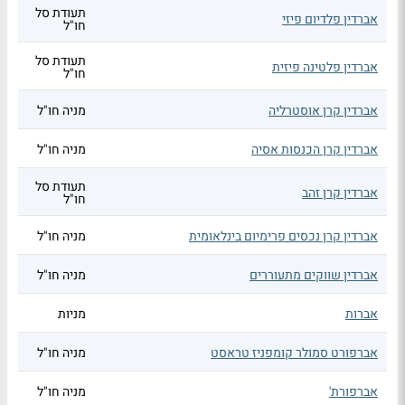
תעודת סל
אברדין פלדיום פיזי
חו"ל
תעודת סל
אברדין פלטינה פיזית
חו"ל
אברדין קרן אוסטרליה
מניה חו"ל
אברדין קרן הכנסות אסיה
מניה חו"ל
תעודת סל
אברדין קרן זהב
חו"ל
אברדין קרן נכסים פרימיום בינלאומית
מניה חו"ל
אברדין שווקים מתעוררים
מניה חו"ל
אברות
מניות
אברפורט סמולר קומפניז טראסט
מניה חו"ל
אברפורת'
מניה חו"ל