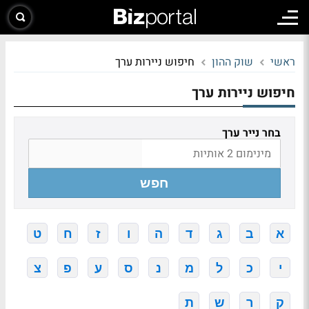
ראשי
שוק ההון
חיפוש ניירות ערך
חיפוש ניירות ערך
בחר נייר ערך
חפש
א
ב
ג
ד
ה
ו
ז
ח
ט
י
כ
ל
מ
נ
ס
ע
פ
צ
ק
ר
ש
ת