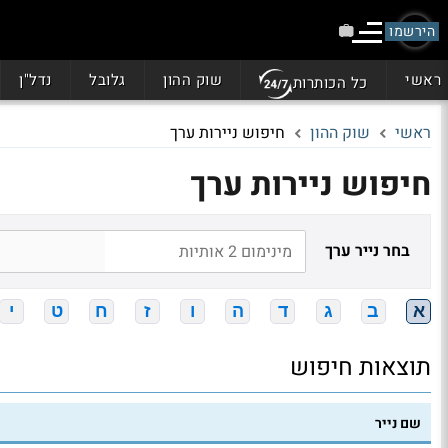
הירשמו
ראשי
שוק ההון
גלובל
נדל"ן
כל הכותרות
ראשי
שוק ההון
חיפוש ניירות ערך
חיפוש ניירות ערך
בחר נייר ערך
א
ב
ג
ד
ה
ו
ז
ח
ט
י
תוצאות חיפוש
שם נייר