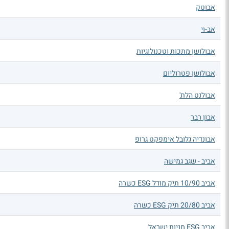
אבוטק
אב-וי
אבולושן מתכות וטכנולוגיות
אבולושן פטרוליום
אבולנט הלת'
אבון רבר
אבונדיה גלובל אימפקט גרופ
אביב - שגב גמישה
אביב 10/90 תיק מודל ESG כשרה
אביב 20/80 תיק ESG כשרה
אביב ESG מניות ישראל