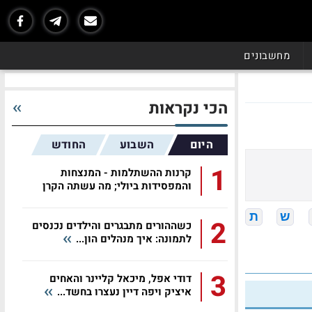
מחשבונים
הכי נקראות
היום
השבוע
החודש
1
קרנות ההשתלמות - המנצחות
והמפסידות ביולי; מה עשתה הקרן
שלכם?
ש
ת
2
כשההורים מתבגרים והילדים נכנסים
לתמונה: איך מנהלים הון...
3
דודי אפל, מיכאל קליינר והאחים
איציק ויפה דיין נעצרו בחשד...