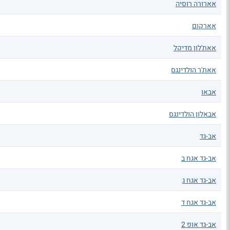
אארורה רוסיה
אארקום
אאת'לון מדיקל
אאת'ר הולדינגס
אבאו
אבאלון הולדינגס
אב-גד
אב-גד אגח ב
אב-גד אגח ג
אב-גד אגח ד
אב-גד אופ 2