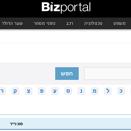
משפט
טכנולוגיה
רכב
נתוני מסחר
שער הדולר
חפש
כ
ל
מ
נ
ס
ע
פ
צ
ק
ר
סוג נייר