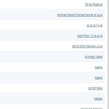
א סמול וורלד
א.מ.ס אינטרנשיונל מאטל סרוויס
א.נ.י ס.פ.א
א.ס.מ.ל. הולדינגס
א.ק.ו אנימל הלת' גרופ
אאבי שמידט
אאגון
אאגון
אאדיפיקה
אאווה