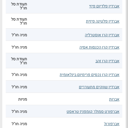
תעודת סל
אברדין פלדיום פיזי
חו"ל
תעודת סל
אברדין פלטינה פיזית
חו"ל
אברדין קרן אוסטרליה
מניה חו"ל
אברדין קרן הכנסות אסיה
מניה חו"ל
תעודת סל
אברדין קרן זהב
חו"ל
אברדין קרן נכסים פרימיום בינלאומית
מניה חו"ל
אברדין שווקים מתעוררים
מניה חו"ל
אברות
מניות
אברפורט סמולר קומפניז טראסט
מניה חו"ל
אברפורת'
מניה חו"ל