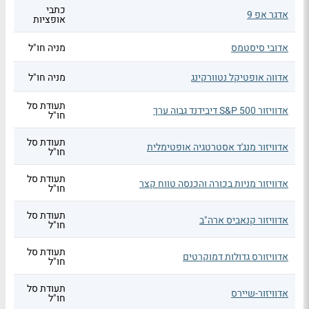
כתבי
אדגר אפ 9
אופציות
אדובי סיסטמס
מניה חו"ל
אדווה אופטיקל נטוורקינג
מניה חו"ל
תעודת סל
אדוויזור S&P 500 דיבידנד גבוה ערך
חו"ל
תעודת סל
אדוויזור מנג'ד אסטרטגיה אופטימלית
חו"ל
תעודת סל
אדוויזור מניות בכורה והכנסה טווח קצר
חו"ל
תעודת סל
אדוויזור קנאביס ארה"ב
חו"ל
תעודת סל
אדוויזורס גדולות דמוקרטים
חו"ל
תעודת סל
אדוויזור-שיירס
חו"ל