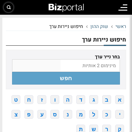
ראשי
שוק ההון
חיפוש ניירות ערך
חיפוש ניירות ערך
בחר נייר ערך
חפש
א
ב
ג
ד
ה
ו
ז
ח
ט
י
כ
ל
מ
נ
ס
ע
פ
צ
ק
ר
ש
ת