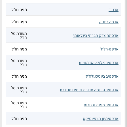
אדנרד
מניה חו"ל
אדסה ביוטק
מניה חו"ל
תעודת סל
אדסינה צדק חברתי בינלאומי
חו"ל
אדפט-הלת'
מניה חו"ל
תעודת סל
אדפטיב אלפא הזדמנויות
חו"ל
אדפטיב ביוטכנולוג'יז
מניה חו"ל
תעודת סל
אדפטיב הכנסה מרובת נכסים מגודרת
חו"ל
תעודת סל
אדפטיב מניות נבחרות
חו"ל
אדפטימיון תרפיוטיקס
מניה חו"ל