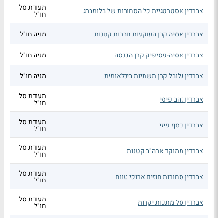
תעודת סל
אברדין אסטרטגיית כל הסחורות של בלומברג
חו"ל
אברדין אסיה קרן השקעות חברות קטנות
מניה חו"ל
אברדין אסיה-פסיפיק קרן הכנסה
מניה חו"ל
אברדין גלובל קרן תשתיות בינלאומית
מניה חו"ל
תעודת סל
אברדין זהב פיסי
חו"ל
תעודת סל
אברדין כסף פיזי
חו"ל
תעודת סל
אברדין ממוקד ארה"ב קטנות
חו"ל
תעודת סל
אברדין סחורות חוזים ארוכי טווח
חו"ל
תעודת סל
אברדין סל מתכות יקרות
חו"ל