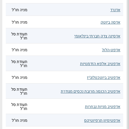
אדנרד
מניה חו"ל
אדסה ביוטק
מניה חו"ל
תעודת סל
אדסינה צדק חברתי בינלאומי
חו"ל
אדפט-הלת'
מניה חו"ל
תעודת סל
אדפטיב אלפא הזדמנויות
חו"ל
אדפטיב ביוטכנולוג'יז
מניה חו"ל
תעודת סל
אדפטיב הכנסה מרובת נכסים מגודרת
חו"ל
תעודת סל
אדפטיב מניות נבחרות
חו"ל
אדפטימיון תרפיוטיקס
מניה חו"ל