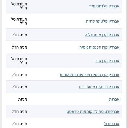
תעודת סל
אברדין פלדיום פיזי
חו"ל
תעודת סל
אברדין פלטינה פיזית
חו"ל
אברדין קרן אוסטרליה
מניה חו"ל
אברדין קרן הכנסות אסיה
מניה חו"ל
תעודת סל
אברדין קרן זהב
חו"ל
אברדין קרן נכסים פרימיום בינלאומית
מניה חו"ל
אברדין שווקים מתעוררים
מניה חו"ל
אברות
מניות
אברפורט סמולר קומפניז טראסט
מניה חו"ל
אברפורת'
מניה חו"ל