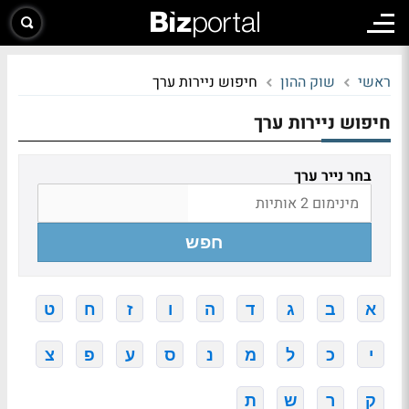
ראשי
שוק ההון
חיפוש ניירות ערך
חיפוש ניירות ערך
בחר נייר ערך
חפש
א
ב
ג
ד
ה
ו
ז
ח
ט
י
כ
ל
מ
נ
ס
ע
פ
צ
ק
ר
ש
ת