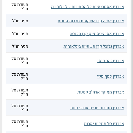
תעודת סל
אברדין אסטרטגיית כל הסחורות של בלומברג
חו"ל
אברדין אסיה קרן השקעות חברות קטנות
מניה חו"ל
אברדין אסיה-פסיפיק קרן הכנסה
מניה חו"ל
אברדין גלובל קרן תשתיות בינלאומית
מניה חו"ל
תעודת סל
אברדין זהב פיסי
חו"ל
תעודת סל
אברדין כסף פיזי
חו"ל
תעודת סל
אברדין ממוקד ארה"ב קטנות
חו"ל
תעודת סל
אברדין סחורות חוזים ארוכי טווח
חו"ל
תעודת סל
אברדין סל מתכות יקרות
חו"ל