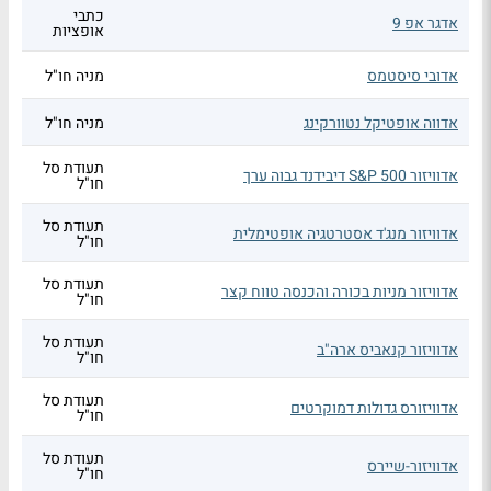
כתבי
אדגר אפ 9
אופציות
אדובי סיסטמס
מניה חו"ל
אדווה אופטיקל נטוורקינג
מניה חו"ל
תעודת סל
אדוויזור S&P 500 דיבידנד גבוה ערך
חו"ל
תעודת סל
אדוויזור מנג'ד אסטרטגיה אופטימלית
חו"ל
תעודת סל
אדוויזור מניות בכורה והכנסה טווח קצר
חו"ל
תעודת סל
אדוויזור קנאביס ארה"ב
חו"ל
תעודת סל
אדוויזורס גדולות דמוקרטים
חו"ל
תעודת סל
אדוויזור-שיירס
חו"ל