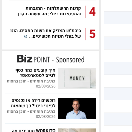
4
קרנות ההשתלמות - המנצחות
והמפסידות ביולי; מה עשתה הקרן
שלכם?
5
ביהמ"ש מצדיק את רשות המסים: הונו
של בעלי חנויות תכשיטים...
איך קובעים כמה כסף
לגייס לסטארטאפ?
כתיבת מומחים - תוכן בחסות
02/08/2026
רוכשים דירה או נכנסים
לפינוי בינוי? כך שמאות
מקצועית יכולה לחסוך
כתיבת מומחים - תוכן בחסות
לכם מאות אלפי שקלים
02/08/2026
WORKITO מסבירים מה