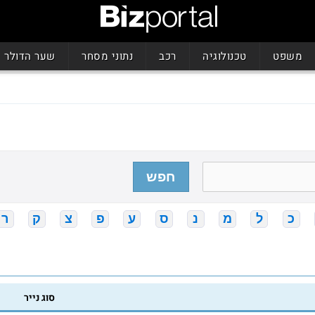
משפט
טכנולוגיה
רכב
נתוני מסחר
שער הדולר
חפש
כ
ל
מ
נ
ס
ע
פ
צ
ק
ר
סוג נייר