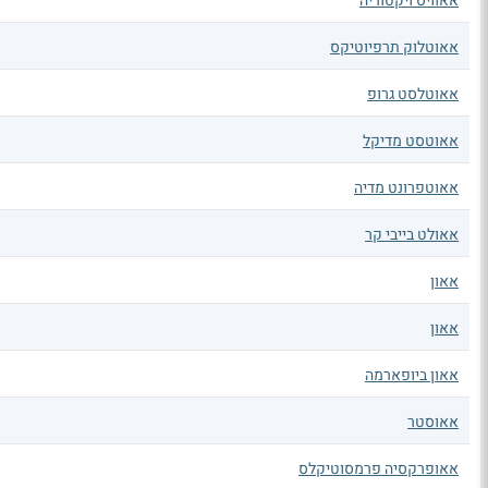
אאוויס ויקטוריה
אאוטלוק תרפיוטיקס
אאוטלסט גרופ
אאוטסט מדיקל
אאוטפרונט מדיה
אאולט בייבי קר
אאון
אאון
אאון ביופארמה
אאוסטר
אאופרקסיה פרמסוטיקלס