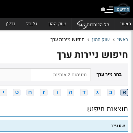
הירשמו
ראשי
שוק ההון
גלובל
נדל"ן
כל הכותרות
ראשי
שוק ההון
חיפוש ניירות ערך
חיפוש ניירות ערך
בחר נייר ערך
א
ב
ג
ד
ה
ו
ז
ח
ט
י
תוצאות חיפוש
שם נייר