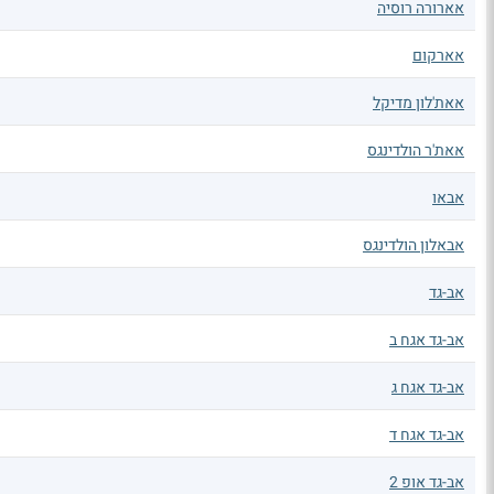
אארורה רוסיה
אארקום
אאת'לון מדיקל
אאת'ר הולדינגס
אבאו
אבאלון הולדינגס
אב-גד
אב-גד אגח ב
אב-גד אגח ג
אב-גד אגח ד
אב-גד אופ 2