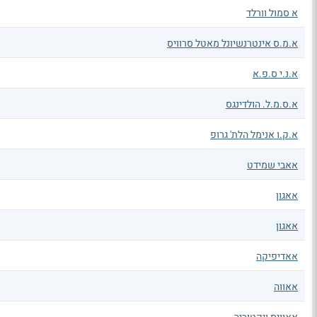
א סמול וורלד
א.מ.ס אינטרנשיונל מאטל סרוויס
א.נ.י ס.פ.א
א.ס.מ.ל. הולדינגס
א.ק.ו אנימל הלת' גרופ
אאבי שמידט
אאגון
אאגון
אאדיפיקה
אאווה