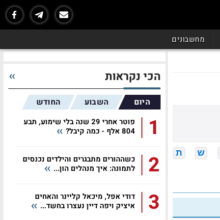
מחשבונים
הכי נקראות
היום
השבוע
החודש
1
פוטר אחרי 29 שנה בלי שימוע, תבע
804 אלף - כמה קיבל?
ש
ת
2
כשההורים מתבגרים והילדים נכנסים
לתמונה: איך מנהלים הון...
3
דודי אפל, מיכאל קליינר והאחים
איציק ויפה דיין נעצרו בחשד...