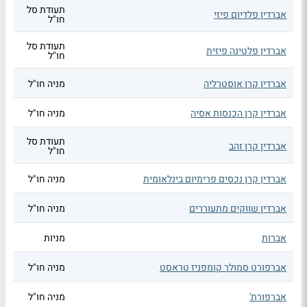
תעודת סל
אברדין פלדיום פיזי
חו"ל
תעודת סל
אברדין פלטינה פיזית
חו"ל
אברדין קרן אוסטרליה
מניה חו"ל
אברדין קרן הכנסות אסיה
מניה חו"ל
תעודת סל
אברדין קרן זהב
חו"ל
אברדין קרן נכסים פרימיום בינלאומית
מניה חו"ל
אברדין שווקים מתעוררים
מניה חו"ל
אברות
מניות
אברפורט סמולר קומפניז טראסט
מניה חו"ל
אברפורת'
מניה חו"ל