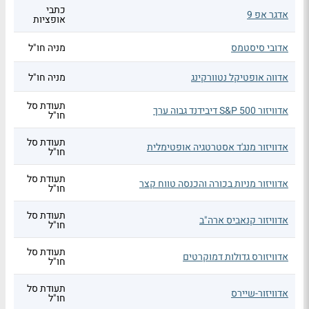
כתבי
אדגר אפ 9
אופציות
אדובי סיסטמס
מניה חו"ל
אדווה אופטיקל נטוורקינג
מניה חו"ל
תעודת סל
אדוויזור S&P 500 דיבידנד גבוה ערך
חו"ל
תעודת סל
אדוויזור מנג'ד אסטרטגיה אופטימלית
חו"ל
תעודת סל
אדוויזור מניות בכורה והכנסה טווח קצר
חו"ל
תעודת סל
אדוויזור קנאביס ארה"ב
חו"ל
תעודת סל
אדוויזורס גדולות דמוקרטים
חו"ל
תעודת סל
אדוויזור-שיירס
חו"ל