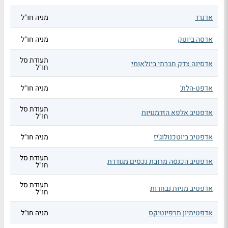
אדנרד
מניה חו"ל
אדסה ביוטק
מניה חו"ל
תעודת סל
אדסינה צדק חברתי בינלאומי
חו"ל
אדפט-הלת'
מניה חו"ל
תעודת סל
אדפטיב אלפא הזדמנויות
חו"ל
אדפטיב ביוטכנולוג'יז
מניה חו"ל
תעודת סל
אדפטיב הכנסה מרובת נכסים מגודרת
חו"ל
תעודת סל
אדפטיב מניות נבחרות
חו"ל
אדפטימיון תרפיוטיקס
מניה חו"ל