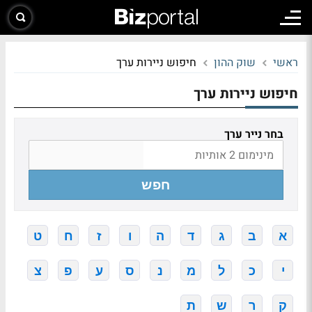
ראשי
שוק ההון
חיפוש ניירות ערך
חיפוש ניירות ערך
בחר נייר ערך
חפש
א
ב
ג
ד
ה
ו
ז
ח
ט
י
כ
ל
מ
נ
ס
ע
פ
צ
ק
ר
ש
ת