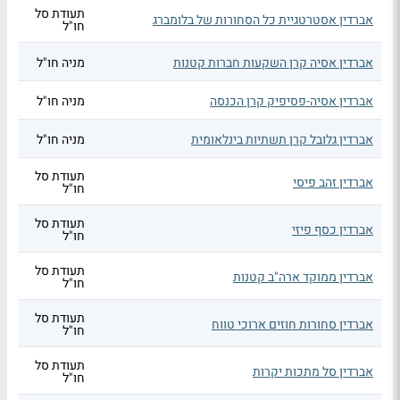
תעודת סל
אברדין אסטרטגיית כל הסחורות של בלומברג
חו"ל
אברדין אסיה קרן השקעות חברות קטנות
מניה חו"ל
אברדין אסיה-פסיפיק קרן הכנסה
מניה חו"ל
אברדין גלובל קרן תשתיות בינלאומית
מניה חו"ל
תעודת סל
אברדין זהב פיסי
חו"ל
תעודת סל
אברדין כסף פיזי
חו"ל
תעודת סל
אברדין ממוקד ארה"ב קטנות
חו"ל
תעודת סל
אברדין סחורות חוזים ארוכי טווח
חו"ל
תעודת סל
אברדין סל מתכות יקרות
חו"ל