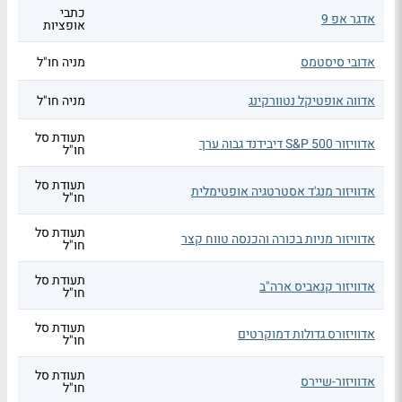
כתבי
אדגר אפ 9
אופציות
אדובי סיסטמס
מניה חו"ל
אדווה אופטיקל נטוורקינג
מניה חו"ל
תעודת סל
אדוויזור S&P 500 דיבידנד גבוה ערך
חו"ל
תעודת סל
אדוויזור מנג'ד אסטרטגיה אופטימלית
חו"ל
תעודת סל
אדוויזור מניות בכורה והכנסה טווח קצר
חו"ל
תעודת סל
אדוויזור קנאביס ארה"ב
חו"ל
תעודת סל
אדוויזורס גדולות דמוקרטים
חו"ל
תעודת סל
אדוויזור-שיירס
חו"ל