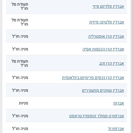
תעודת סל
אברדין פלדיום פיזי
חו"ל
תעודת סל
אברדין פלטינה פיזית
חו"ל
אברדין קרן אוסטרליה
מניה חו"ל
אברדין קרן הכנסות אסיה
מניה חו"ל
תעודת סל
אברדין קרן זהב
חו"ל
אברדין קרן נכסים פרימיום בינלאומית
מניה חו"ל
אברדין שווקים מתעוררים
מניה חו"ל
אברות
מניות
אברפורט סמולר קומפניז טראסט
מניה חו"ל
אברפורת'
מניה חו"ל