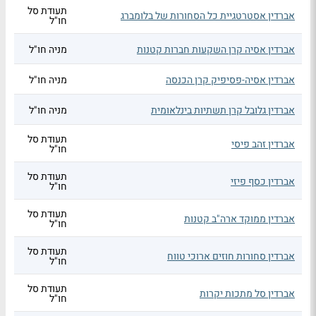
תעודת סל
אברדין אסטרטגיית כל הסחורות של בלומברג
חו"ל
אברדין אסיה קרן השקעות חברות קטנות
מניה חו"ל
אברדין אסיה-פסיפיק קרן הכנסה
מניה חו"ל
אברדין גלובל קרן תשתיות בינלאומית
מניה חו"ל
תעודת סל
אברדין זהב פיסי
חו"ל
תעודת סל
אברדין כסף פיזי
חו"ל
תעודת סל
אברדין ממוקד ארה"ב קטנות
חו"ל
תעודת סל
אברדין סחורות חוזים ארוכי טווח
חו"ל
תעודת סל
אברדין סל מתכות יקרות
חו"ל