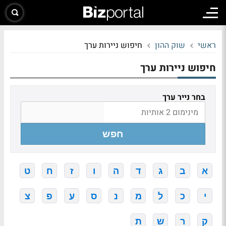
ראשי
שוק ההון
חיפוש ניירות ערך
חיפוש ניירות ערך
בחר נייר ערך
חפש
א
ב
ג
ד
ה
ו
ז
ח
ט
י
כ
ל
מ
נ
ס
ע
פ
צ
ק
ר
ש
ת