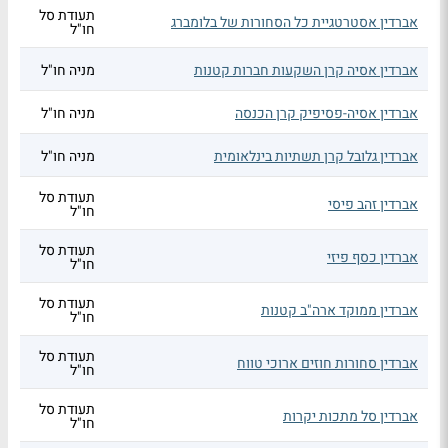
תעודת סל
אברדין אסטרטגיית כל הסחורות של בלומברג
חו"ל
אברדין אסיה קרן השקעות חברות קטנות
מניה חו"ל
אברדין אסיה-פסיפיק קרן הכנסה
מניה חו"ל
אברדין גלובל קרן תשתיות בינלאומית
מניה חו"ל
תעודת סל
אברדין זהב פיסי
חו"ל
תעודת סל
אברדין כסף פיזי
חו"ל
תעודת סל
אברדין ממוקד ארה"ב קטנות
חו"ל
תעודת סל
אברדין סחורות חוזים ארוכי טווח
חו"ל
תעודת סל
אברדין סל מתכות יקרות
חו"ל