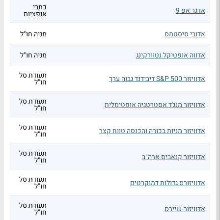
כתבי
אדגר אפ 9
אופציות
אדובי סיסטמס
מניה חו"ל
אדווה אופטיקל נטוורקינג
מניה חו"ל
תעודת סל
אדוויזור S&P 500 דיבידנד גבוה ערך
חו"ל
תעודת סל
אדוויזור מנג'ד אסטרטגיה אופטימלית
חו"ל
תעודת סל
אדוויזור מניות בכורה והכנסה טווח קצר
חו"ל
תעודת סל
אדוויזור קנאביס ארה"ב
חו"ל
תעודת סל
אדוויזורס גדולות דמוקרטים
חו"ל
תעודת סל
אדוויזור-שיירס
חו"ל