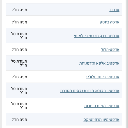
אדנרד
מניה חו"ל
אדסה ביוטק
מניה חו"ל
תעודת סל
אדסינה צדק חברתי בינלאומי
חו"ל
אדפט-הלת'
מניה חו"ל
תעודת סל
אדפטיב אלפא הזדמנויות
חו"ל
אדפטיב ביוטכנולוג'יז
מניה חו"ל
תעודת סל
אדפטיב הכנסה מרובת נכסים מגודרת
חו"ל
תעודת סל
אדפטיב מניות נבחרות
חו"ל
אדפטימיון תרפיוטיקס
מניה חו"ל