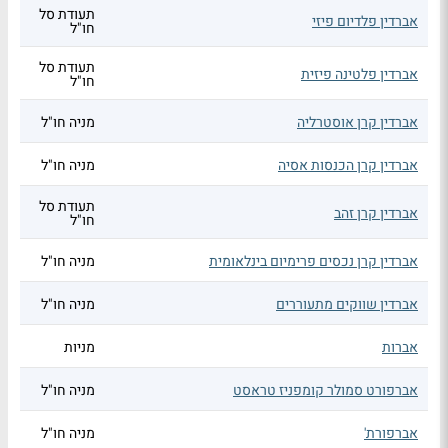
תעודת סל
אברדין פלדיום פיזי
חו"ל
תעודת סל
אברדין פלטינה פיזית
חו"ל
אברדין קרן אוסטרליה
מניה חו"ל
אברדין קרן הכנסות אסיה
מניה חו"ל
תעודת סל
אברדין קרן זהב
חו"ל
אברדין קרן נכסים פרימיום בינלאומית
מניה חו"ל
אברדין שווקים מתעוררים
מניה חו"ל
אברות
מניות
אברפורט סמולר קומפניז טראסט
מניה חו"ל
אברפורת'
מניה חו"ל