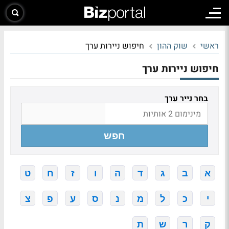
ראשי
שוק ההון
חיפוש ניירות ערך
חיפוש ניירות ערך
בחר נייר ערך
חפש
א
ב
ג
ד
ה
ו
ז
ח
ט
י
כ
ל
מ
נ
ס
ע
פ
צ
ק
ר
ש
ת