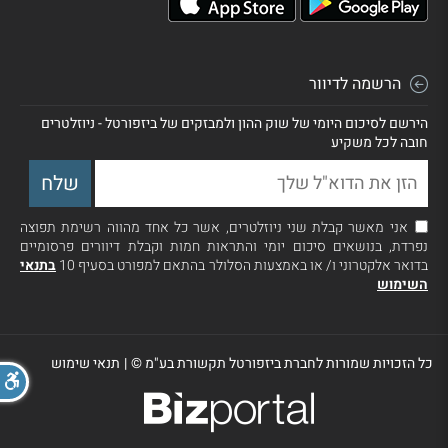
הרשמה לדיוור
הירשם לסיכום היומי של שוק ההון ולמבזקים של ביזפורטל - ניוזלטרים
חובה לכל משקיע
אני מאשר קבלת שני ניוזלטרים, אשר כל אחד מהווה רשימת תפוצה
נפרדת, בנושאים סיכום יומי והתראות חמות וקבלת דיוורים פרסומיים
בדואר אלקטרוני ו/ או באמצעות הסלולר בהתאם למפורט בסעיף 10
בתנאי
השימוש
כל הזכויות שמורות לחברת ביזפורטל תקשורת בע"מ ©
|
תנאי שימוש