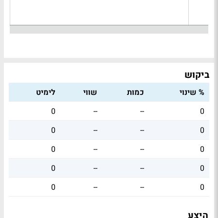
ביקוש
% שינוי
כמות
שווי
לימיט
0
--
--
0
0
--
--
0
0
--
--
0
0
--
--
0
0
--
--
0
היצע