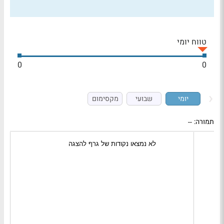
טווח יומי
0
0
יומי
שבועי
מקסימום
תמורה:
--