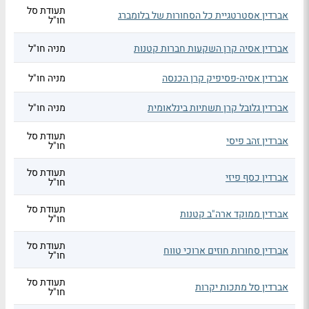
תעודת סל
אברדין אסטרטגיית כל הסחורות של בלומברג
חו"ל
אברדין אסיה קרן השקעות חברות קטנות
מניה חו"ל
אברדין אסיה-פסיפיק קרן הכנסה
מניה חו"ל
אברדין גלובל קרן תשתיות בינלאומית
מניה חו"ל
תעודת סל
אברדין זהב פיסי
חו"ל
תעודת סל
אברדין כסף פיזי
חו"ל
תעודת סל
אברדין ממוקד ארה"ב קטנות
חו"ל
תעודת סל
אברדין סחורות חוזים ארוכי טווח
חו"ל
תעודת סל
אברדין סל מתכות יקרות
חו"ל