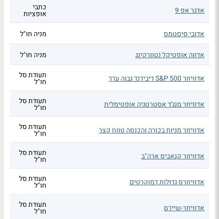
כתבי
אדגר אפ 9
אופציות
אדובי סיסטמס
מניה חו"ל
אדווה אופטיקל נטוורקינג
מניה חו"ל
תעודת סל
אדוויזור S&P 500 דיבידנד גבוה ערך
חו"ל
תעודת סל
אדוויזור מנג'ד אסטרטגיה אופטימלית
חו"ל
תעודת סל
אדוויזור מניות בכורה והכנסה טווח קצר
חו"ל
תעודת סל
אדוויזור קנאביס ארה"ב
חו"ל
תעודת סל
אדוויזורס גדולות דמוקרטים
חו"ל
תעודת סל
אדוויזור-שיירס
חו"ל