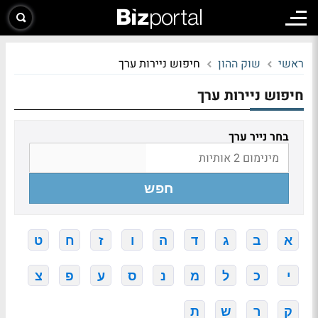
ראשי
שוק ההון
חיפוש ניירות ערך
חיפוש ניירות ערך
בחר נייר ערך
חפש
א
ב
ג
ד
ה
ו
ז
ח
ט
י
כ
ל
מ
נ
ס
ע
פ
צ
ק
ר
ש
ת