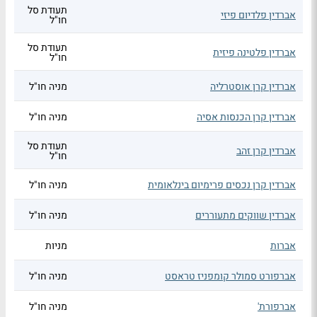
תעודת סל
אברדין פלדיום פיזי
חו"ל
תעודת סל
אברדין פלטינה פיזית
חו"ל
אברדין קרן אוסטרליה
מניה חו"ל
אברדין קרן הכנסות אסיה
מניה חו"ל
תעודת סל
אברדין קרן זהב
חו"ל
אברדין קרן נכסים פרימיום בינלאומית
מניה חו"ל
אברדין שווקים מתעוררים
מניה חו"ל
אברות
מניות
אברפורט סמולר קומפניז טראסט
מניה חו"ל
אברפורת'
מניה חו"ל