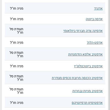
אדנרד
מניה חו"ל
אדסה ביוטק
מניה חו"ל
תעודת סל
אדסינה צדק חברתי בינלאומי
חו"ל
אדפט-הלת'
מניה חו"ל
תעודת סל
אדפטיב אלפא הזדמנויות
חו"ל
אדפטיב ביוטכנולוג'יז
מניה חו"ל
תעודת סל
אדפטיב הכנסה מרובת נכסים מגודרת
חו"ל
תעודת סל
אדפטיב מניות נבחרות
חו"ל
אדפטימיון תרפיוטיקס
מניה חו"ל