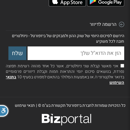
הרשמה לדיוור
הירשם לסיכום היומי של שוק ההון ולמבזקים של ביזפורטל - ניוזלטרים
חובה לכל משקיע
אני מאשר קבלת שני ניוזלטרים, אשר כל אחד מהווה רשימת תפוצה
נפרדת, בנושאים סיכום יומי והתראות חמות וקבלת דיוורים פרסומיים
בדואר אלקטרוני ו/ או באמצעות הסלולר בהתאם למפורט בסעיף 10
בתנאי
השימוש
כל הזכויות שמורות לחברת ביזפורטל תקשורת בע"מ ©
|
תנאי שימוש