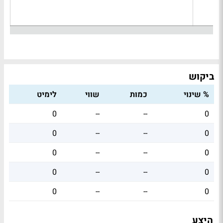
ביקוש
% שינוי
כמות
שווי
לימיט
0
--
--
0
0
--
--
0
0
--
--
0
0
--
--
0
0
--
--
0
היצע