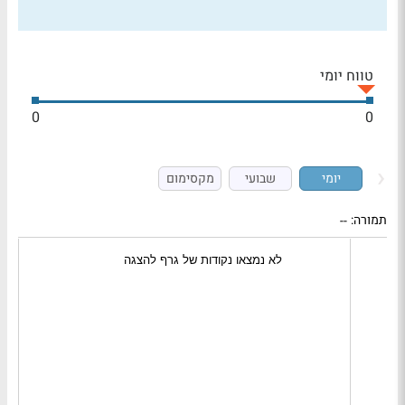
טווח יומי
0
0
יומי
שבועי
מקסימום
תמורה:
--