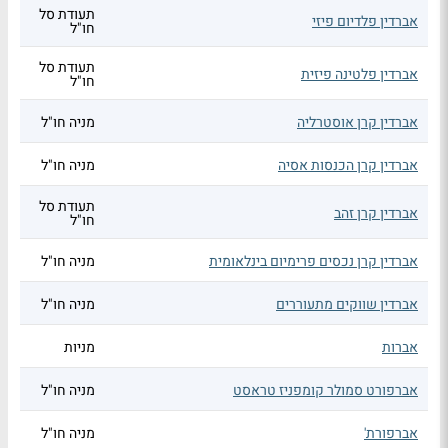
תעודת סל
אברדין פלדיום פיזי
חו"ל
תעודת סל
אברדין פלטינה פיזית
חו"ל
אברדין קרן אוסטרליה
מניה חו"ל
אברדין קרן הכנסות אסיה
מניה חו"ל
תעודת סל
אברדין קרן זהב
חו"ל
אברדין קרן נכסים פרימיום בינלאומית
מניה חו"ל
אברדין שווקים מתעוררים
מניה חו"ל
אברות
מניות
אברפורט סמולר קומפניז טראסט
מניה חו"ל
אברפורת'
מניה חו"ל