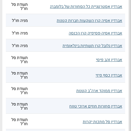
תעודת סל
אברדין אסטרטגיית כל הסחורות של בלומברג
חו"ל
אברדין אסיה קרן השקעות חברות קטנות
מניה חו"ל
אברדין אסיה-פסיפיק קרן הכנסה
מניה חו"ל
אברדין גלובל קרן תשתיות בינלאומית
מניה חו"ל
תעודת סל
אברדין זהב פיסי
חו"ל
תעודת סל
אברדין כסף פיזי
חו"ל
תעודת סל
אברדין ממוקד ארה"ב קטנות
חו"ל
תעודת סל
אברדין סחורות חוזים ארוכי טווח
חו"ל
תעודת סל
אברדין סל מתכות יקרות
חו"ל