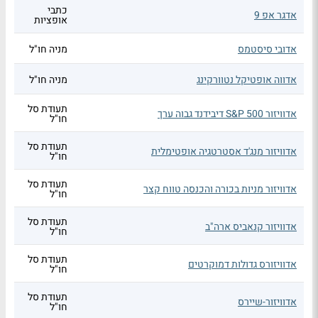
כתבי
אדגר אפ 9
אופציות
אדובי סיסטמס
מניה חו"ל
אדווה אופטיקל נטוורקינג
מניה חו"ל
תעודת סל
אדוויזור S&P 500 דיבידנד גבוה ערך
חו"ל
תעודת סל
אדוויזור מנג'ד אסטרטגיה אופטימלית
חו"ל
תעודת סל
אדוויזור מניות בכורה והכנסה טווח קצר
חו"ל
תעודת סל
אדוויזור קנאביס ארה"ב
חו"ל
תעודת סל
אדוויזורס גדולות דמוקרטים
חו"ל
תעודת סל
אדוויזור-שיירס
חו"ל