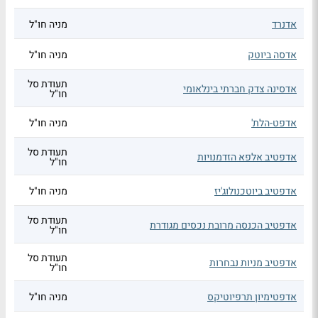
אדנרד
מניה חו"ל
אדסה ביוטק
מניה חו"ל
תעודת סל
אדסינה צדק חברתי בינלאומי
חו"ל
אדפט-הלת'
מניה חו"ל
תעודת סל
אדפטיב אלפא הזדמנויות
חו"ל
אדפטיב ביוטכנולוג'יז
מניה חו"ל
תעודת סל
אדפטיב הכנסה מרובת נכסים מגודרת
חו"ל
תעודת סל
אדפטיב מניות נבחרות
חו"ל
אדפטימיון תרפיוטיקס
מניה חו"ל