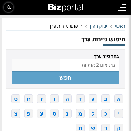
ראשי
שוק ההון
חיפוש ניירות ערך
חיפוש ניירות ערך
בחר נייר ערך
חפש
א
ב
ג
ד
ה
ו
ז
ח
ט
י
כ
ל
מ
נ
ס
ע
פ
צ
ק
ר
ש
ת