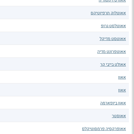
אאוויס ויקטוריה
אאוטלוק תרפיוטיקס
אאוטלסט גרופ
אאוטסט מדיקל
אאוטפרונט מדיה
אאולט בייבי קר
אאון
אאון
אאון ביופארמה
אאוסטר
אאופרקסיה פרמסוטיקלס