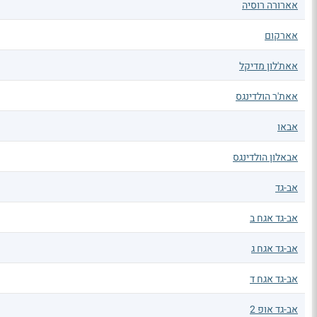
אארורה רוסיה
אארקום
אאת'לון מדיקל
אאת'ר הולדינגס
אבאו
אבאלון הולדינגס
אב-גד
אב-גד אגח ב
אב-גד אגח ג
אב-גד אגח ד
אב-גד אופ 2