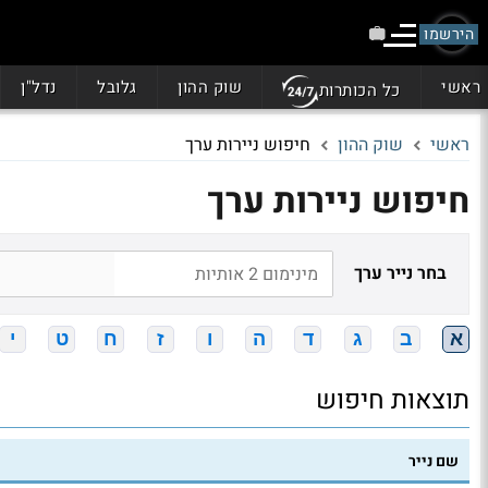
הירשמו
ראשי
שוק ההון
גלובל
נדל"ן
כל הכותרות
ראשי
שוק ההון
חיפוש ניירות ערך
חיפוש ניירות ערך
בחר נייר ערך
א
ב
ג
ד
ה
ו
ז
ח
ט
י
תוצאות חיפוש
שם נייר