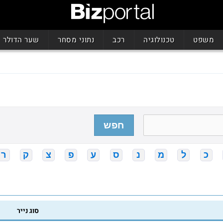
משפט
טכנולוגיה
רכב
נתוני מסחר
שער הדולר
חפש
כ
ל
מ
נ
ס
ע
פ
צ
ק
ר
סוג נייר