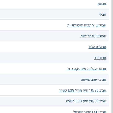
אבוטק
אב-וי
אבולושן מתכות וטכנולוגיות
אבולושן פטרוליום
אבולנט הלת'
אבון רבר
אבונדיה גלובל אימפקט גרופ
אביב - שגב גמישה
אביב 10/90 תיק מודל ESG כשרה
אביב 20/80 תיק ESG כשרה
אביב ESG מניות ישראל