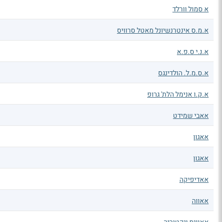
א סמול וורלד
א.מ.ס אינטרנשיונל מאטל סרוויס
א.נ.י ס.פ.א
א.ס.מ.ל. הולדינגס
א.ק.ו אנימל הלת' גרופ
אאבי שמידט
אאגון
אאגון
אאדיפיקה
אאווה