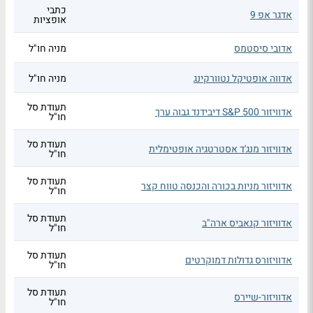
כתבי
אדגר אפ 9
אופציות
אדובי סיסטמס
מניה חו"ל
אדווה אופטיקל נטוורקינג
מניה חו"ל
תעודת סל
אדוויזור S&P 500 דיבידנד גבוה ערך
חו"ל
תעודת סל
אדוויזור מנג'ד אסטרטגיה אופטימלית
חו"ל
תעודת סל
אדוויזור מניות בכורה והכנסה טווח קצר
חו"ל
תעודת סל
אדוויזור קנאביס ארה"ב
חו"ל
תעודת סל
אדוויזורס גדולות דמוקרטים
חו"ל
תעודת סל
אדוויזור-שיירס
חו"ל