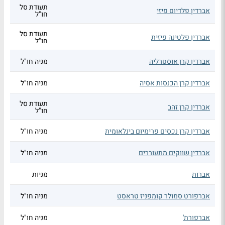
תעודת סל
אברדין פלדיום פיזי
חו"ל
תעודת סל
אברדין פלטינה פיזית
חו"ל
אברדין קרן אוסטרליה
מניה חו"ל
אברדין קרן הכנסות אסיה
מניה חו"ל
תעודת סל
אברדין קרן זהב
חו"ל
אברדין קרן נכסים פרימיום בינלאומית
מניה חו"ל
אברדין שווקים מתעוררים
מניה חו"ל
אברות
מניות
אברפורט סמולר קומפניז טראסט
מניה חו"ל
אברפורת'
מניה חו"ל