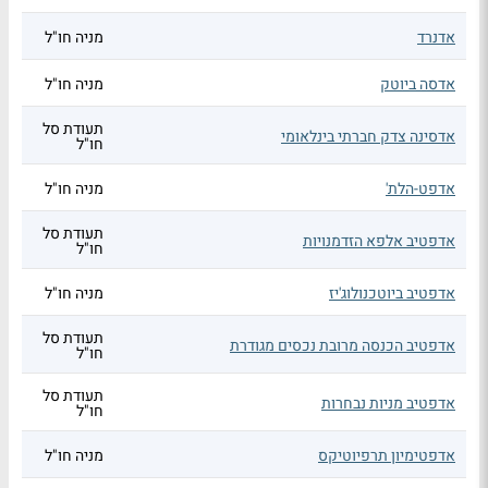
אדנרד
מניה חו"ל
אדסה ביוטק
מניה חו"ל
תעודת סל
אדסינה צדק חברתי בינלאומי
חו"ל
אדפט-הלת'
מניה חו"ל
תעודת סל
אדפטיב אלפא הזדמנויות
חו"ל
אדפטיב ביוטכנולוג'יז
מניה חו"ל
תעודת סל
אדפטיב הכנסה מרובת נכסים מגודרת
חו"ל
תעודת סל
אדפטיב מניות נבחרות
חו"ל
אדפטימיון תרפיוטיקס
מניה חו"ל