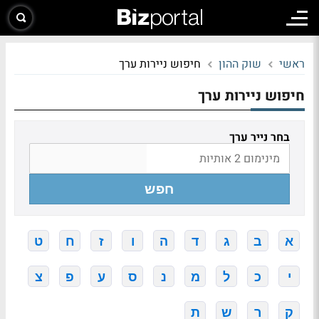
ראשי
שוק ההון
חיפוש ניירות ערך
חיפוש ניירות ערך
בחר נייר ערך
חפש
א
ב
ג
ד
ה
ו
ז
ח
ט
י
כ
ל
מ
נ
ס
ע
פ
צ
ק
ר
ש
ת