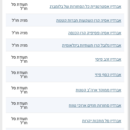
תעודת סל
אברדין אסטרטגיית כל הסחורות של בלומברג
חו"ל
אברדין אסיה קרן השקעות חברות קטנות
מניה חו"ל
אברדין אסיה-פסיפיק קרן הכנסה
מניה חו"ל
אברדין גלובל קרן תשתיות בינלאומית
מניה חו"ל
תעודת סל
אברדין זהב פיסי
חו"ל
תעודת סל
אברדין כסף פיזי
חו"ל
תעודת סל
אברדין ממוקד ארה"ב קטנות
חו"ל
תעודת סל
אברדין סחורות חוזים ארוכי טווח
חו"ל
תעודת סל
אברדין סל מתכות יקרות
חו"ל