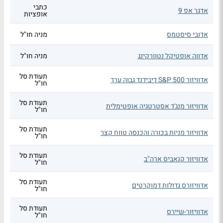
כתבי
אדגר אפ 9
אופציות
אדובי סיסטמס
מניה חו"ל
אדווה אופטיקל נטוורקינג
מניה חו"ל
תעודת סל
אדוויזור S&P 500 דיבידנד גבוה ערך
חו"ל
תעודת סל
אדוויזור מנג'ד אסטרטגיה אופטימלית
חו"ל
תעודת סל
אדוויזור מניות בכורה והכנסה טווח קצר
חו"ל
תעודת סל
אדוויזור קנאביס ארה"ב
חו"ל
תעודת סל
אדוויזורס גדולות דמוקרטים
חו"ל
תעודת סל
אדוויזור-שיירס
חו"ל