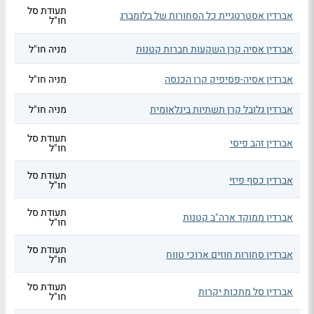
תעודת סל
אברדין אסטרטגיית כל הסחורות של בלומברג
חו"ל
אברדין אסיה קרן השקעות חברות קטנות
מניה חו"ל
אברדין אסיה-פסיפיק קרן הכנסה
מניה חו"ל
אברדין גלובל קרן תשתיות בינלאומית
מניה חו"ל
תעודת סל
אברדין זהב פיסי
חו"ל
תעודת סל
אברדין כסף פיזי
חו"ל
תעודת סל
אברדין ממוקד ארה"ב קטנות
חו"ל
תעודת סל
אברדין סחורות חוזים ארוכי טווח
חו"ל
תעודת סל
אברדין סל מתכות יקרות
חו"ל