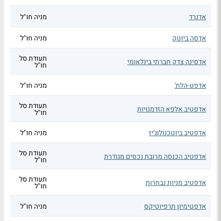
אדנרד
מניה חו"ל
אדסה ביוטק
מניה חו"ל
תעודת סל
אדסינה צדק חברתי בינלאומי
חו"ל
אדפט-הלת'
מניה חו"ל
תעודת סל
אדפטיב אלפא הזדמנויות
חו"ל
אדפטיב ביוטכנולוג'יז
מניה חו"ל
תעודת סל
אדפטיב הכנסה מרובת נכסים מגודרת
חו"ל
תעודת סל
אדפטיב מניות נבחרות
חו"ל
אדפטימיון תרפיוטיקס
מניה חו"ל