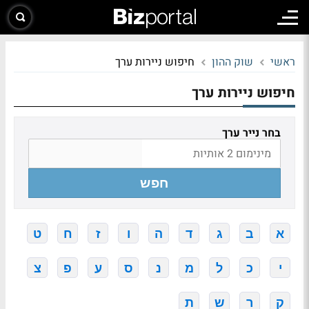
ראשי
שוק ההון
חיפוש ניירות ערך
חיפוש ניירות ערך
בחר נייר ערך
חפש
א
ב
ג
ד
ה
ו
ז
ח
ט
י
כ
ל
מ
נ
ס
ע
פ
צ
ק
ר
ש
ת