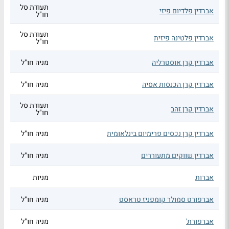
תעודת סל
אברדין פלדיום פיזי
חו"ל
תעודת סל
אברדין פלטינה פיזית
חו"ל
אברדין קרן אוסטרליה
מניה חו"ל
אברדין קרן הכנסות אסיה
מניה חו"ל
תעודת סל
אברדין קרן זהב
חו"ל
אברדין קרן נכסים פרימיום בינלאומית
מניה חו"ל
אברדין שווקים מתעוררים
מניה חו"ל
אברות
מניות
אברפורט סמולר קומפניז טראסט
מניה חו"ל
אברפורת'
מניה חו"ל