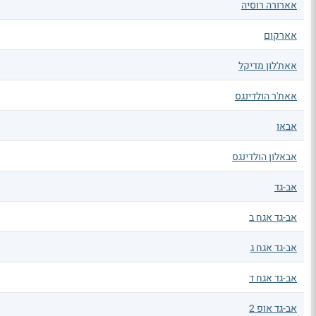
אארורה רוסיה
אארקום
אאת'לון מדיקל
אאת'ר הולדינגס
אבאו
אבאלון הולדינגס
אב-גד
אב-גד אגח ב
אב-גד אגח ג
אב-גד אגח ד
אב-גד אופ 2