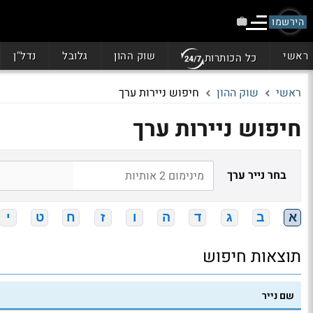
הירשמו
ראשי
שוק ההון
גלובל
נדל"ן
כל הכותרות
ראשי
שוק ההון
חיפוש ניירות ערך
חיפוש ניירות ערך
בחר נייר ערך
א
ב
ג
ד
ה
ו
ז
ח
ט
י
תוצאות חיפוש
שם נייר