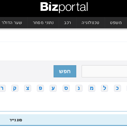
משפט
טכנולוגיה
רכב
נתוני מסחר
שער הדולר
חפש
כ
ל
מ
נ
ס
ע
פ
צ
ק
ר
סוג נייר