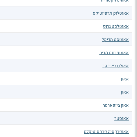
אאוויס ויקטוריה
אאוטלוק תרפיוטיקס
אאוטלסט גרופ
אאוטסט מדיקל
אאוטפרונט מדיה
אאולט בייבי קר
אאון
אאון
אאון ביופארמה
אאוסטר
אאופרקסיה פרמסוטיקלס