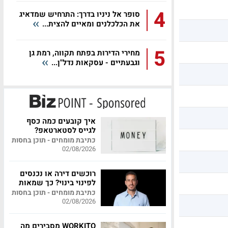
4
סופר אל ניניו בדרך: התרחיש שמדאיג
את הכלכלנים ומאיים להצית...
5
מחירי הדירות בפתח תקווה, רמת גן
וגבעתיים - עסקאות נדל"ן...
איך קובעים כמה כסף
לגייס לסטארטאפ?
כתיבת מומחים - תוכן בחסות
02/08/2026
רוכשים דירה או נכנסים
לפינוי בינוי? כך שמאות
מקצועית יכולה לחסוך
כתיבת מומחים - תוכן בחסות
לכם מאות אלפי שקלים
02/08/2026
WORKITO מסבירים מה