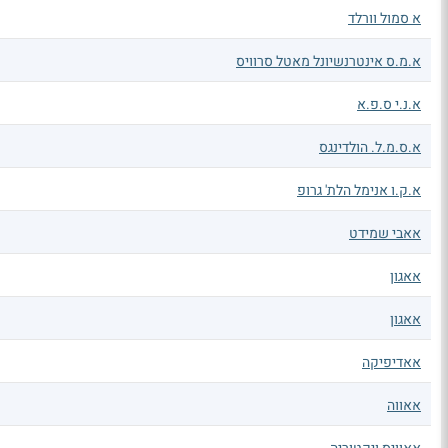
א סמול וורלד
א.מ.ס אינטרנשיונל מאטל סרוויס
א.נ.י ס.פ.א
א.ס.מ.ל. הולדינגס
א.ק.ו אנימל הלת' גרופ
אאבי שמידט
אאגון
אאגון
אאדיפיקה
אאווה