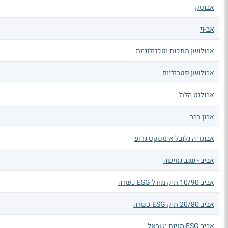
אבוטק
אב-וי
אבולושן מתכות וטכנולוגיות
אבולושן פטרוליום
אבולנט הלת'
אבון רבר
אבונדיה גלובל אימפקט גרופ
אביב - שגב גמישה
אביב 10/90 תיק מודל ESG כשרה
אביב 20/80 תיק ESG כשרה
אביב ESG מניות ישראל