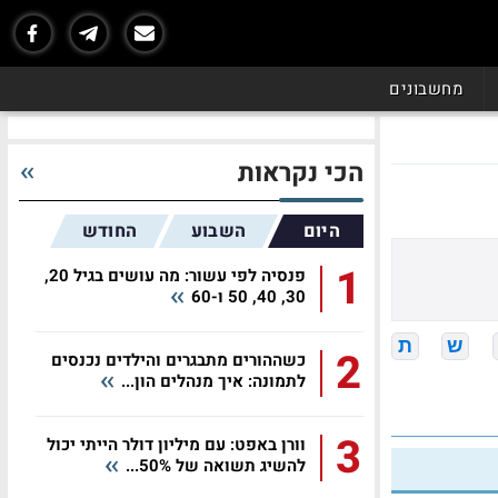
מחשבונים
הכי נקראות
היום
השבוע
החודש
1
פנסיה לפי עשור: מה עושים בגיל 20,
30, 40, 50 ו-60
ש
ת
2
כשההורים מתבגרים והילדים נכנסים
לתמונה: איך מנהלים הון...
3
וורן באפט: עם מיליון דולר הייתי יכול
להשיג תשואה של 50%...