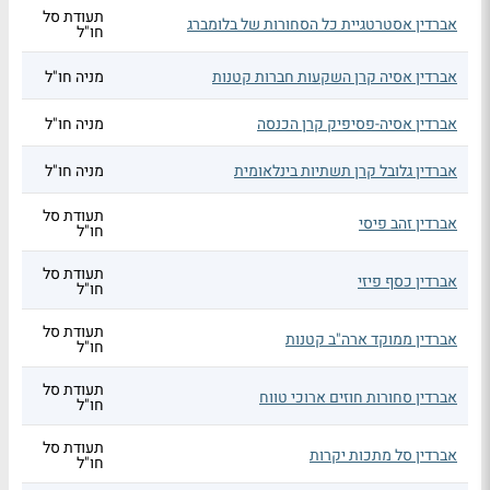
תעודת סל
אברדין אסטרטגיית כל הסחורות של בלומברג
חו"ל
אברדין אסיה קרן השקעות חברות קטנות
מניה חו"ל
אברדין אסיה-פסיפיק קרן הכנסה
מניה חו"ל
אברדין גלובל קרן תשתיות בינלאומית
מניה חו"ל
תעודת סל
אברדין זהב פיסי
חו"ל
תעודת סל
אברדין כסף פיזי
חו"ל
תעודת סל
אברדין ממוקד ארה"ב קטנות
חו"ל
תעודת סל
אברדין סחורות חוזים ארוכי טווח
חו"ל
תעודת סל
אברדין סל מתכות יקרות
חו"ל