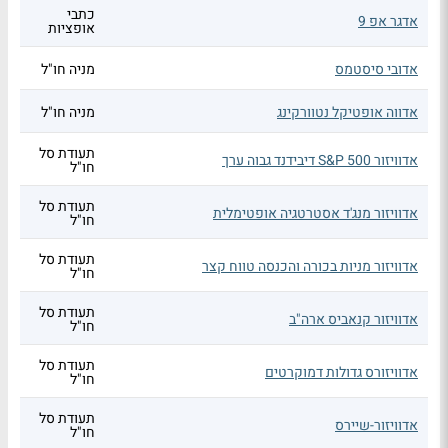
כתבי
אדגר אפ 9
אופציות
אדובי סיסטמס
מניה חו"ל
אדווה אופטיקל נטוורקינג
מניה חו"ל
תעודת סל
אדוויזור S&P 500 דיבידנד גבוה ערך
חו"ל
תעודת סל
אדוויזור מנג'ד אסטרטגיה אופטימלית
חו"ל
תעודת סל
אדוויזור מניות בכורה והכנסה טווח קצר
חו"ל
תעודת סל
אדוויזור קנאביס ארה"ב
חו"ל
תעודת סל
אדוויזורס גדולות דמוקרטים
חו"ל
תעודת סל
אדוויזור-שיירס
חו"ל