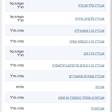
תעודת סל
אברדין פלדיום פיזי
חו"ל
תעודת סל
אברדין פלטינה פיזית
חו"ל
אברדין קרן אוסטרליה
מניה חו"ל
אברדין קרן הכנסות אסיה
מניה חו"ל
תעודת סל
אברדין קרן זהב
חו"ל
אברדין קרן נכסים פרימיום בינלאומית
מניה חו"ל
אברדין שווקים מתעוררים
מניה חו"ל
אברות
מניות
אברפורט סמולר קומפניז טראסט
מניה חו"ל
אברפורת'
מניה חו"ל