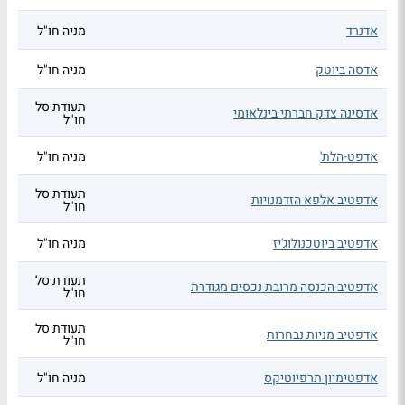
אדנרד
מניה חו"ל
אדסה ביוטק
מניה חו"ל
תעודת סל
אדסינה צדק חברתי בינלאומי
חו"ל
אדפט-הלת'
מניה חו"ל
תעודת סל
אדפטיב אלפא הזדמנויות
חו"ל
אדפטיב ביוטכנולוג'יז
מניה חו"ל
תעודת סל
אדפטיב הכנסה מרובת נכסים מגודרת
חו"ל
תעודת סל
אדפטיב מניות נבחרות
חו"ל
אדפטימיון תרפיוטיקס
מניה חו"ל