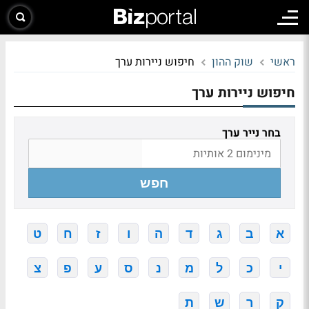
ראשי
שוק ההון
חיפוש ניירות ערך
חיפוש ניירות ערך
בחר נייר ערך
חפש
א
ב
ג
ד
ה
ו
ז
ח
ט
י
כ
ל
מ
נ
ס
ע
פ
צ
ק
ר
ש
ת