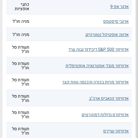
כתבי
אדגר אפ 9
אופציות
אדובי סיסטמס
מניה חו"ל
אדווה אופטיקל נטוורקינג
מניה חו"ל
תעודת סל
אדוויזור S&P 500 דיבידנד גבוה ערך
חו"ל
תעודת סל
אדוויזור מנג'ד אסטרטגיה אופטימלית
חו"ל
תעודת סל
אדוויזור מניות בכורה והכנסה טווח קצר
חו"ל
תעודת סל
אדוויזור קנאביס ארה"ב
חו"ל
תעודת סל
אדוויזורס גדולות דמוקרטים
חו"ל
תעודת סל
אדוויזור-שיירס
חו"ל