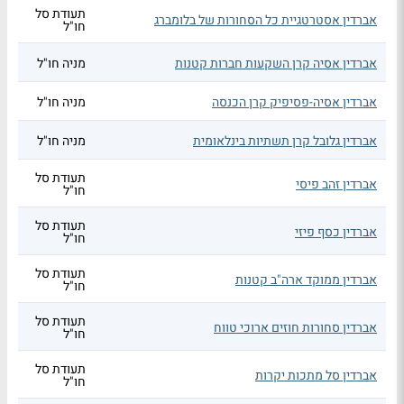
תעודת סל
אברדין אסטרטגיית כל הסחורות של בלומברג
חו"ל
אברדין אסיה קרן השקעות חברות קטנות
מניה חו"ל
אברדין אסיה-פסיפיק קרן הכנסה
מניה חו"ל
אברדין גלובל קרן תשתיות בינלאומית
מניה חו"ל
תעודת סל
אברדין זהב פיסי
חו"ל
תעודת סל
אברדין כסף פיזי
חו"ל
תעודת סל
אברדין ממוקד ארה"ב קטנות
חו"ל
תעודת סל
אברדין סחורות חוזים ארוכי טווח
חו"ל
תעודת סל
אברדין סל מתכות יקרות
חו"ל