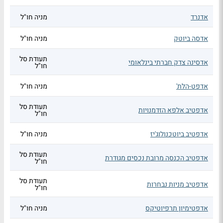
אדנרד
מניה חו"ל
אדסה ביוטק
מניה חו"ל
תעודת סל
אדסינה צדק חברתי בינלאומי
חו"ל
אדפט-הלת'
מניה חו"ל
תעודת סל
אדפטיב אלפא הזדמנויות
חו"ל
אדפטיב ביוטכנולוג'יז
מניה חו"ל
תעודת סל
אדפטיב הכנסה מרובת נכסים מגודרת
חו"ל
תעודת סל
אדפטיב מניות נבחרות
חו"ל
אדפטימיון תרפיוטיקס
מניה חו"ל