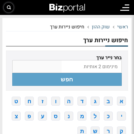
ראשי
שוק ההון
חיפוש ניירות ערך
חיפוש ניירות ערך
בחר נייר ערך
חפש
א
ב
ג
ד
ה
ו
ז
ח
ט
י
כ
ל
מ
נ
ס
ע
פ
צ
ק
ר
ש
ת