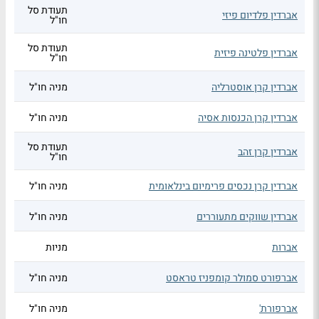
תעודת סל
אברדין פלדיום פיזי
חו"ל
תעודת סל
אברדין פלטינה פיזית
חו"ל
אברדין קרן אוסטרליה
מניה חו"ל
אברדין קרן הכנסות אסיה
מניה חו"ל
תעודת סל
אברדין קרן זהב
חו"ל
אברדין קרן נכסים פרימיום בינלאומית
מניה חו"ל
אברדין שווקים מתעוררים
מניה חו"ל
אברות
מניות
אברפורט סמולר קומפניז טראסט
מניה חו"ל
אברפורת'
מניה חו"ל