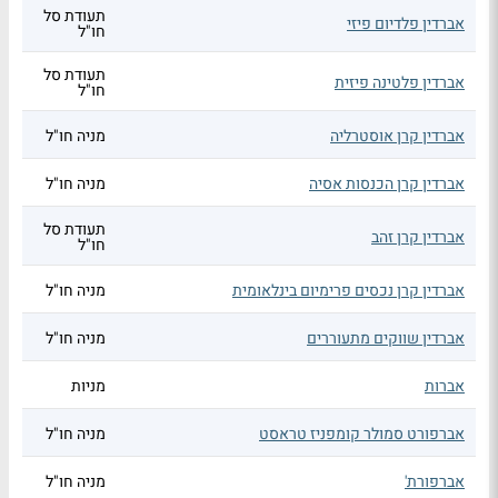
תעודת סל
אברדין פלדיום פיזי
חו"ל
תעודת סל
אברדין פלטינה פיזית
חו"ל
אברדין קרן אוסטרליה
מניה חו"ל
אברדין קרן הכנסות אסיה
מניה חו"ל
תעודת סל
אברדין קרן זהב
חו"ל
אברדין קרן נכסים פרימיום בינלאומית
מניה חו"ל
אברדין שווקים מתעוררים
מניה חו"ל
אברות
מניות
אברפורט סמולר קומפניז טראסט
מניה חו"ל
אברפורת'
מניה חו"ל