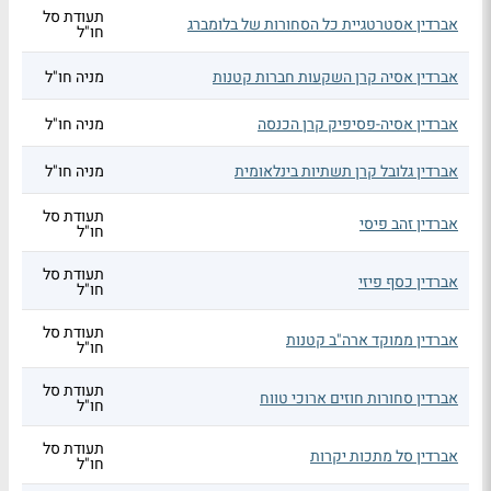
תעודת סל
אברדין אסטרטגיית כל הסחורות של בלומברג
חו"ל
אברדין אסיה קרן השקעות חברות קטנות
מניה חו"ל
אברדין אסיה-פסיפיק קרן הכנסה
מניה חו"ל
אברדין גלובל קרן תשתיות בינלאומית
מניה חו"ל
תעודת סל
אברדין זהב פיסי
חו"ל
תעודת סל
אברדין כסף פיזי
חו"ל
תעודת סל
אברדין ממוקד ארה"ב קטנות
חו"ל
תעודת סל
אברדין סחורות חוזים ארוכי טווח
חו"ל
תעודת סל
אברדין סל מתכות יקרות
חו"ל