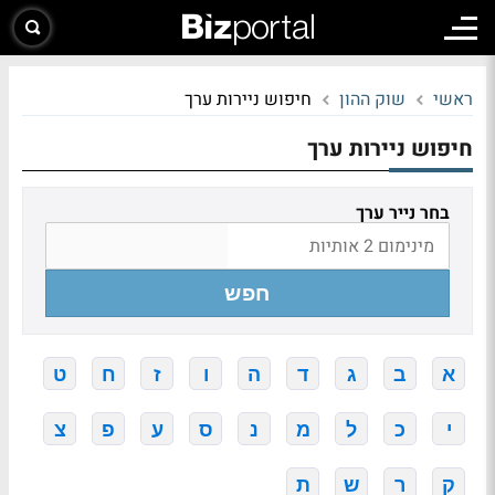
ראשי
שוק ההון
חיפוש ניירות ערך
חיפוש ניירות ערך
בחר נייר ערך
חפש
א
ב
ג
ד
ה
ו
ז
ח
ט
י
כ
ל
מ
נ
ס
ע
פ
צ
ק
ר
ש
ת