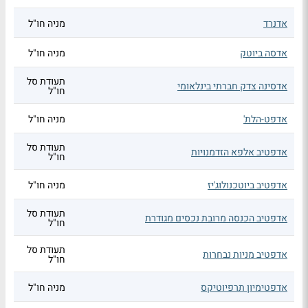
אדנרד
מניה חו"ל
אדסה ביוטק
מניה חו"ל
תעודת סל
אדסינה צדק חברתי בינלאומי
חו"ל
אדפט-הלת'
מניה חו"ל
תעודת סל
אדפטיב אלפא הזדמנויות
חו"ל
אדפטיב ביוטכנולוג'יז
מניה חו"ל
תעודת סל
אדפטיב הכנסה מרובת נכסים מגודרת
חו"ל
תעודת סל
אדפטיב מניות נבחרות
חו"ל
אדפטימיון תרפיוטיקס
מניה חו"ל