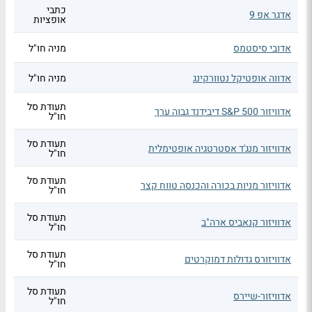
כתבי
אדגר אפ 9
אופציות
אדובי סיסטמס
מניה חו"ל
אדווה אופטיקל נטוורקינג
מניה חו"ל
תעודת סל
אדוויזור S&P 500 דיבידנד גבוה ערך
חו"ל
תעודת סל
אדוויזור מנג'ד אסטרטגיה אופטימלית
חו"ל
תעודת סל
אדוויזור מניות בכורה והכנסה טווח קצר
חו"ל
תעודת סל
אדוויזור קנאביס ארה"ב
חו"ל
תעודת סל
אדוויזורס גדולות דמוקרטים
חו"ל
תעודת סל
אדוויזור-שיירס
חו"ל