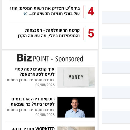
4
ביהמ"ש מצדיק את רשות המסים: הונו
של בעלי חנויות תכשיטים...
5
קרנות ההשתלמות - המנצחות
והמפסידות ביולי; מה עשתה הקרן
שלכם?
איך קובעים כמה כסף
לגייס לסטארטאפ?
כתיבת מומחים - תוכן בחסות
02/08/2026
רוכשים דירה או נכנסים
לפינוי בינוי? כך שמאות
מקצועית יכולה לחסוך
כתיבת מומחים - תוכן בחסות
לכם מאות אלפי שקלים
02/08/2026
WORKITO מסבירים מה