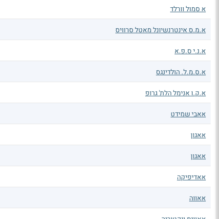
א סמול וורלד
א.מ.ס אינטרנשיונל מאטל סרוויס
א.נ.י ס.פ.א
א.ס.מ.ל. הולדינגס
א.ק.ו אנימל הלת' גרופ
אאבי שמידט
אאגון
אאגון
אאדיפיקה
אאווה