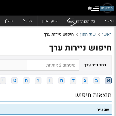
הירשמו
ראשי
שוק ההון
גלובל
נדל"ן
כל הכותרות
ראשי
שוק ההון
חיפוש ניירות ערך
חיפוש ניירות ערך
בחר נייר ערך
א
ב
ג
ד
ה
ו
ז
ח
ט
י
תוצאות חיפוש
שם נייר