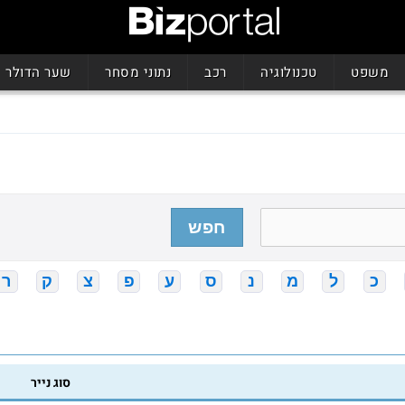
משפט
טכנולוגיה
רכב
נתוני מסחר
שער הדולר
חפש
כ
ל
מ
נ
ס
ע
פ
צ
ק
ר
סוג נייר