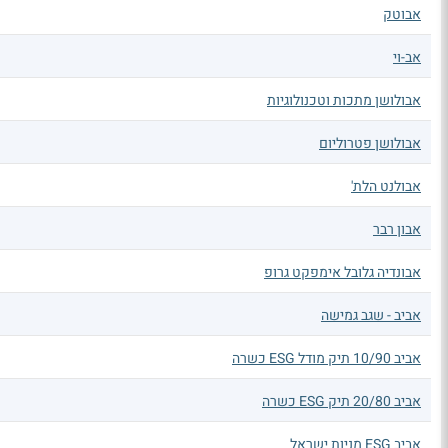
אבוטק
אב-וי
אבולושן מתכות וטכנולוגיות
אבולושן פטרוליום
אבולנט הלת'
אבון רבר
אבונדיה גלובל אימפקט גרופ
אביב - שגב גמישה
אביב 10/90 תיק מודל ESG כשרה
אביב 20/80 תיק ESG כשרה
אביב ESG מניות ישראל