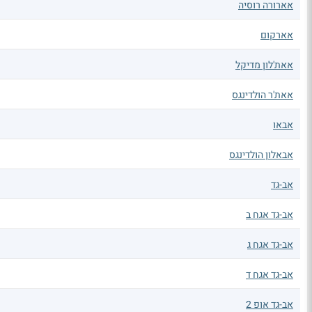
אארורה רוסיה
אארקום
אאת'לון מדיקל
אאת'ר הולדינגס
אבאו
אבאלון הולדינגס
אב-גד
אב-גד אגח ב
אב-גד אגח ג
אב-גד אגח ד
אב-גד אופ 2