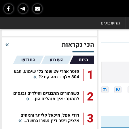
מחשבונים
הכי נקראות
היום
השבוע
החודש
1
פוטר אחרי 29 שנה בלי שימוע, תבע
804 אלף - כמה קיבל?
ש
ת
2
כשההורים מתבגרים והילדים נכנסים
לתמונה: איך מנהלים הון...
3
דודי אפל, מיכאל קליינר והאחים
איציק ויפה דיין נעצרו בחשד...