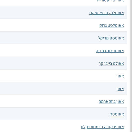
אאוויס ויקטוריה
אאוטלוק תרפיוטיקס
אאוטלסט גרופ
אאוטסט מדיקל
אאוטפרונט מדיה
אאולט בייבי קר
אאון
אאון
אאון ביופארמה
אאוסטר
אאופרקסיה פרמסוטיקלס