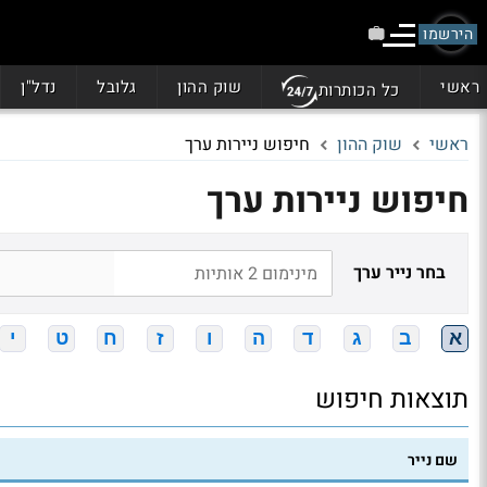
הירשמו
ראשי
שוק ההון
גלובל
נדל"ן
כל הכותרות
ראשי
שוק ההון
חיפוש ניירות ערך
חיפוש ניירות ערך
בחר נייר ערך
א
ב
ג
ד
ה
ו
ז
ח
ט
י
תוצאות חיפוש
שם נייר