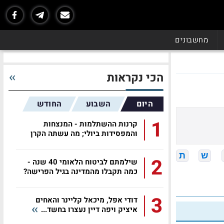
מחשבונים
הכי נקראות
היום
השבוע
החודש
1
קרנות ההשתלמות - המנצחות
והמפסידות ביולי; מה עשתה הקרן
שלכם?
ש
ת
2
שילמתם לביטוח הלאומי 40 שנה -
כמה תקבלו מהמדינה בגיל הפרישה?
3
דודי אפל, מיכאל קליינר והאחים
איציק ויפה דיין נעצרו בחשד...