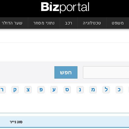
משפט
טכנולוגיה
רכב
נתוני מסחר
שער הדולר
חפש
כ
ל
מ
נ
ס
ע
פ
צ
ק
ר
סוג נייר