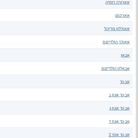
אארורה רוסיה
אארקום
אאת'לון מדיקל
אאת'ר הולדינגס
אבאו
אבאלון הולדינגס
אב-גד
אב-גד אגח ב
אב-גד אגח ג
אב-גד אגח ד
אב-גד אופ 2