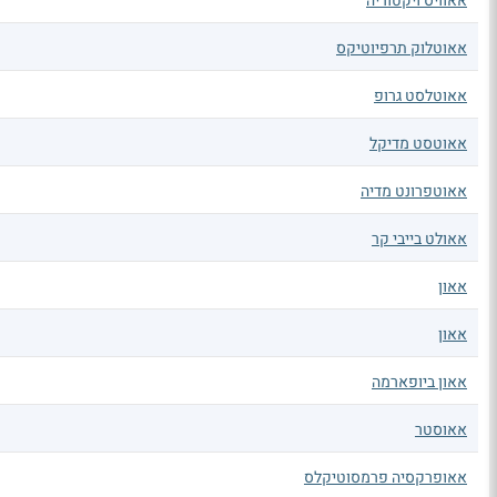
אאוויס ויקטוריה
אאוטלוק תרפיוטיקס
אאוטלסט גרופ
אאוטסט מדיקל
אאוטפרונט מדיה
אאולט בייבי קר
אאון
אאון
אאון ביופארמה
אאוסטר
אאופרקסיה פרמסוטיקלס