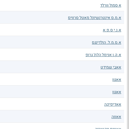
א סמול וורלד
א.מ.ס אינטרנשיונל מאטל סרוויס
א.נ.י ס.פ.א
א.ס.מ.ל. הולדינגס
א.ק.ו אנימל הלת' גרופ
אאבי שמידט
אאגון
אאגון
אאדיפיקה
אאווה