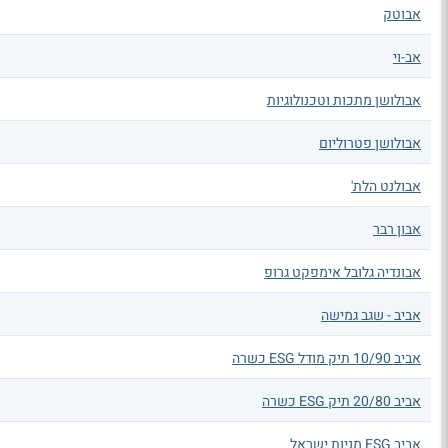
אבוטק
אב-וי
אבולושן מתכות וטכנולוגיות
אבולושן פטרוליום
אבולנט הלת'
אבון רבר
אבונדיה גלובל אימפקט גרופ
אביב - שגב גמישה
אביב 10/90 תיק מודל ESG כשרה
אביב 20/80 תיק ESG כשרה
אביב ESG מניות ישראל