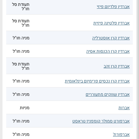
תעודת סל
אברדין פלדיום פיזי
חו"ל
תעודת סל
אברדין פלטינה פיזית
חו"ל
אברדין קרן אוסטרליה
מניה חו"ל
אברדין קרן הכנסות אסיה
מניה חו"ל
תעודת סל
אברדין קרן זהב
חו"ל
אברדין קרן נכסים פרימיום בינלאומית
מניה חו"ל
אברדין שווקים מתעוררים
מניה חו"ל
אברות
מניות
אברפורט סמולר קומפניז טראסט
מניה חו"ל
אברפורת'
מניה חו"ל