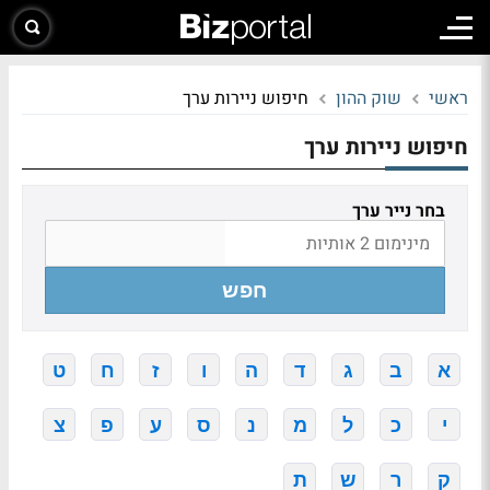
ראשי
שוק ההון
חיפוש ניירות ערך
חיפוש ניירות ערך
בחר נייר ערך
חפש
א
ב
ג
ד
ה
ו
ז
ח
ט
י
כ
ל
מ
נ
ס
ע
פ
צ
ק
ר
ש
ת