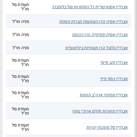
תעודת סל
אברדין אסטרטגיית כל הסחורות של בלומברג
חו"ל
אברדין אסיה קרן השקעות חברות קטנות
מניה חו"ל
אברדין אסיה-פסיפיק קרן הכנסה
מניה חו"ל
אברדין גלובל קרן תשתיות בינלאומית
מניה חו"ל
תעודת סל
אברדין זהב פיסי
חו"ל
תעודת סל
אברדין כסף פיזי
חו"ל
תעודת סל
אברדין ממוקד ארה"ב קטנות
חו"ל
תעודת סל
אברדין סחורות חוזים ארוכי טווח
חו"ל
תעודת סל
אברדין סל מתכות יקרות
חו"ל