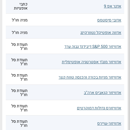
כתבי
אדגר אפ 9
אופציות
אדובי סיסטמס
מניה חו"ל
אדווה אופטיקל נטוורקינג
מניה חו"ל
תעודת סל
אדוויזור S&P 500 דיבידנד גבוה ערך
חו"ל
תעודת סל
אדוויזור מנג'ד אסטרטגיה אופטימלית
חו"ל
תעודת סל
אדוויזור מניות בכורה והכנסה טווח קצר
חו"ל
תעודת סל
אדוויזור קנאביס ארה"ב
חו"ל
תעודת סל
אדוויזורס גדולות דמוקרטים
חו"ל
תעודת סל
אדוויזור-שיירס
חו"ל