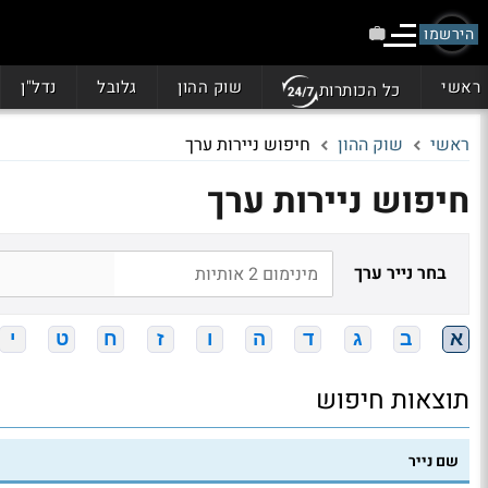
הירשמו
ראשי
שוק ההון
גלובל
נדל"ן
כל הכותרות
ראשי
שוק ההון
חיפוש ניירות ערך
חיפוש ניירות ערך
בחר נייר ערך
א
ב
ג
ד
ה
ו
ז
ח
ט
י
תוצאות חיפוש
שם נייר