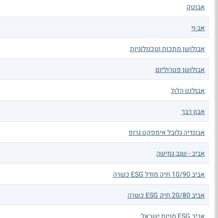
אבוטק
אב-וי
אבולושן מתכות וטכנולוגיות
אבולושן פטרוליום
אבולנט הלת'
אבון רבר
אבונדיה גלובל אימפקט גרופ
אביב - שגב גמישה
אביב 10/90 תיק מודל ESG כשרה
אביב 20/80 תיק ESG כשרה
אביב ESG מניות ישראל