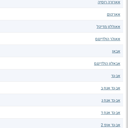
אארורה רוסיה
אארקום
אאת'לון מדיקל
אאת'ר הולדינגס
אבאו
אבאלון הולדינגס
אב-גד
אב-גד אגח ב
אב-גד אגח ג
אב-גד אגח ד
אב-גד אופ 2