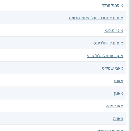
א סמול וורלד
א.מ.ס אינטרנשיונל מאטל סרוויס
א.נ.י ס.פ.א
א.ס.מ.ל. הולדינגס
א.ק.ו אנימל הלת' גרופ
אאבי שמידט
אאגון
אאגון
אאדיפיקה
אאווה