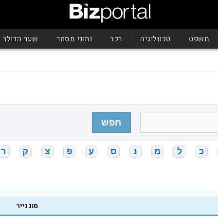
משפט
טכנולוגיה
רכב
נתוני מסחר
שער הדולר
חפש
כ
ל
מ
נ
ס
ע
פ
צ
ק
ר
סוג נייר