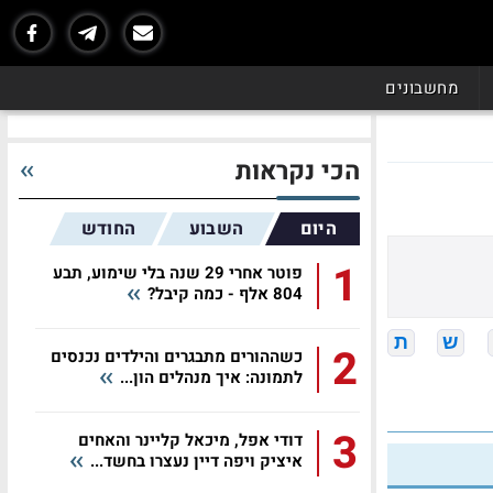
מחשבונים
הכי נקראות
היום
השבוע
החודש
1
פוטר אחרי 29 שנה בלי שימוע, תבע
804 אלף - כמה קיבל?
ש
ת
2
כשההורים מתבגרים והילדים נכנסים
לתמונה: איך מנהלים הון...
3
דודי אפל, מיכאל קליינר והאחים
איציק ויפה דיין נעצרו בחשד...