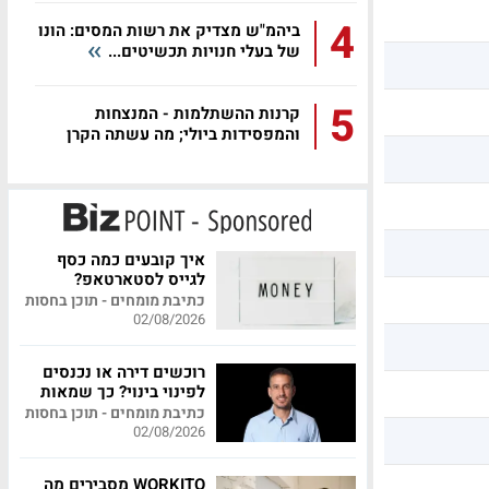
4
ביהמ"ש מצדיק את רשות המסים: הונו
של בעלי חנויות תכשיטים...
5
קרנות ההשתלמות - המנצחות
והמפסידות ביולי; מה עשתה הקרן
שלכם?
איך קובעים כמה כסף
לגייס לסטארטאפ?
כתיבת מומחים - תוכן בחסות
02/08/2026
רוכשים דירה או נכנסים
לפינוי בינוי? כך שמאות
מקצועית יכולה לחסוך
כתיבת מומחים - תוכן בחסות
לכם מאות אלפי שקלים
02/08/2026
WORKITO מסבירים מה