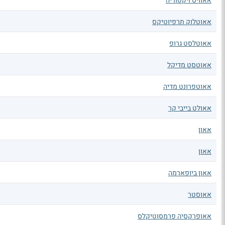
אאוויס ויקטוריה
אאוטלוק תרפיוטיקס
אאוטלסט גרופ
אאוטסט מדיקל
אאוטפרונט מדיה
אאולט בייבי קר
אאון
אאון
אאון ביופארמה
אאוסטר
אאופרקסיה פרמסוטיקלס