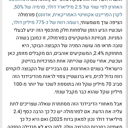
האחרון לפי שווי של 2.5 מיליארד דולר, פרמיה של 50%,
לקרן הפרייבט אקווויטי האמריקאית, אדוונט
) פורמולה
הציפה ערך משמעותי,
רשמה רווח של כ-775 מיליון דולר
,
ועכשיו הגיע הזמן שלפחות חלק מהכסף הזה יגיע לבעלי
המניות. מבחינת המשקיעים בפורמולה, זו כמובן בשורה
טובה תראו מה עושה המניה של הקבוצה הבוקר, היא
מתחזקת 2.4%, המשקיעים אוהבים, הם מקבלים מזומן, כאן
ועכשיו, אחרי עסקה שהייתה אחת המרכזיות בהייטק
הישראלי בשנים האחרונות. גם הבכירים של הקבוצה לוקחים
רווח גדול לכיס, גיא ברנשטיין צפוי לראות מהדיבידנד הזה
סביב 70 מיליון שקל וזה בתוספת לשכר של יותר מ-100
מיליון שקל שהוא כבר מקבל שנתי.
אבל מאחורי הדיבידנד הזה מסתתרת שאלה שצריכים לתת
עליה את הדעת. אם לפורמולה יש כל כך הרבה כסף (2.4
מיליארד דולר נכון למאזן בדוח 2025) ואם היא כל כך
מאמינה בחברות הקבוצה שלה, למה היא לא מגדילה החזקה