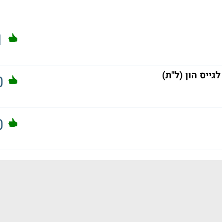
1
ייס הון (ל"ת)
0
0