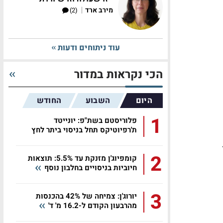
|
מירב ארד
(2)
עוד ניתוחים ודעות
הכי נקראות במדור
היום
השבוע
החודש
1
פלוריסטם בשת"פ: יונייטד
ת'רפיוטיקס תחל בניסוי ביתר לחץ
דם...
רטן
2
קומפיוג'ן מזנקת עד 5.5%: תוצאות
חיוביות בניסויים בחלבון נוסף
3
יורוג'ן: צמיחה של 42% בהכנסות
מהרבעון הקודם ל-16.2 מ' ד'