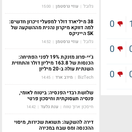
גלובל
עוזי גרסטמן
15:00
|
|
0
38 מיליארד דולר למפעלי זיכרון חדשים:
למה דווקא מיקרון נהנית מההשקעה של
SK הייניקס
גלובל
עוזי גרסטמן
14:52
|
|
0
ג'יי-פרוג מזנקת 19% לפני הפתיחה:
הכנסות של 163.8 מיליון דולר והתחזית
השנתית עולה ב-20 מיליון
0
BizTech
מירב ארד
14:45
|
|
שלושת רבדי הפנסיה: ביטוח לאומי,
פנסיה תעסוקתית וחיסכון פרטי
חיסכון ארוך טווח
ענת גלעד
14:42
|
|
דירה להשקעה: תשואת שכירות, מיסוי
ההכנסה ומס שבח במכירה