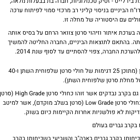
ביו לייט - זטיק טכנולוגיות, חברה בת בבעלות מלאה,
ח הביניים בניסוי קליני רב מרכזי סמוי לפיתוח ערכה
לים עם היסטוריה של מחלה זו.
בערכת איתור וזיהוי סרטן צוואר הרחם על בסיס אותה
ה. בהתאם לתוצאות הביניים, החברה החליטה להמשיך
ערכת החברה, צפוי להסתיים עד לסוף שנת 2014.
תוצאות הביניים מבוססות על 65 דגימות שתן (מתוכן 25 דגימות של חולי סרטן שלפוחית השתן ו-40
של מחלת סרטן שלפוחית השתן).
הרגישות הגבוהה של הבדיקה חזרה על עצמה גם בקרב נבדקים אשר זוהו כחולי סרטן High Grade (ס
בשלב מתקדם) וגם בקרב נבדקים אשר זוהו כחולי סרטן Low Grade (סרטן בשלב מוקדם), אשר למיטב
דיקות לא פולשניות אחרות הקיימות כיום בשוק.
 בקרב גברים בעולם
יחותו בקרב גברים בארה"ב והשביעי בשכיחותו בקרב