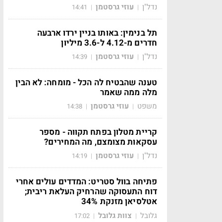
נדל"ן
עוזי גרסטמן
14:41
|
|
תל בנימין: באותו בניין ירדו ארבעה
חדרים מ-4.12 ל-3.6 מיליון
נדל"ן
עוזי גרסטמן
14:39
|
|
טענה שהבטיח לה הכל - מומחה: לא הבין
מלה ממה שאמר
משפט
עוזי גרסטמן
14:38
|
|
קריית מטלון בפתח תקווה - מספר
עסקאות מצומצם, מה המחירים?
נדל"ן
עוזי גרסטמן
14:19
|
|
פתיחה בוול סטריט: המדדים עולים אחרי
דוח התעסוקה שהרחיק העלאת ריבית;
אטלסיאן מזנקת 34%
גלובל
צוות גלובל
17:02
|
|