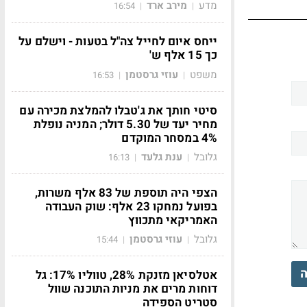
מדע
מירב ארד
16:54
|
|
ייחס איום לחייל צה"ל בטעות - וישלם על
כך 15 אלף ש'
משפט
עוזי גרסטמן
16:53
|
|
סיטי חותך את ג'טבלו להמלצת מכירה עם
מחיר יעד של 5.30 דולר; המניה נופלת
4% במסחר המוקדם
גלובל
ענת גלעד
16:13
|
|
הצפי היה תוספת של 83 אלף משרות,
בפועל נמחקו 23 אלף: שוק העבודה
האמריקאי מתכווץ
גלובל
עוזי גרסטמן
15:44
|
|
ה
אטלסיאן מזנקת 28%, טווליו 17%: גל
דוחות מרים את מניות התוכנה שוול
סטריט הספידה