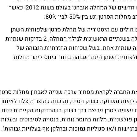
גברים ברחבי העולם. קרוב ל-430,000 מקרים חדשים של המחלה אובחנו בעולם בשנת 2012, כאשר
סרטן ונע בין 50% לבין 80%.
ם חולים עם היסטוריה של מחלת סרטן שלפוחית השתן
לבצע 3-4 בדיקות בשנה לניטור הישנות המחלה בשנתיים הראשונות לגילוי המחלה, 2 בדיקות שנתיות
ה שנתית אחת. בשל שכיחות החזרתיות הגבוהה של
לפוחית השתן הינה הגבוהה ביותר ביחס ליתר מחלות
את החברה לקראת מסחור ערכה שנייה לאבחון מחלות סרטן,
ת ה-CellDetect שלנו החלה להיות משווקת בשוק הסיני, והוכחה כמוצר מוצלח לאיתור
ם עשויה לסמן פריצת דרך בשוק בו הבדיקות הקיימות כיום
 פולשניות, מלוות בחוסר נוחות, בנטייה לסיבוכים ובעלות
רגישות ו/או סגוליות נמוכות ובחלקן אף בעלויות גבוהות".