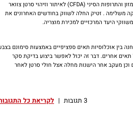
למוצר ה-CellDetect של זטיק אישור מנהל המזון והתרופות הסיני (CFDA) לאיתור וזיהוי סרטן צוואר
אישור CE אירופאי כבדיקה משלימה . זטיק החלה לשווק בחודשים האחרונים את
שווקי היעד המרכזיים למכירת מוצריה.
 מיועדת לאפשר אבחנה בין אוכלוסיות תאים ספציפיים באמצעות סימונם בצבע
 תאים אחרים. דבר זה יכול לאפשר ביצוע בדיקת סקר
ם וכן מעקב אחר הישנות מחלה אצל חולי סרטן לאחר
3 תגובות
|
לקריאת כל התגובות