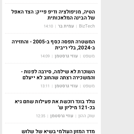
הטיה, מניפולציה ודיפ פייק: הצד האפל
של הבינה המלאכותית
BizTech
עמית בר
14:10
|
|
המשטרה תפסה כסף ב-2005 - והחזירה
ב-2024, בלי ריבית
משפט
עוזי גרסטמן
14:09
|
|
השוכרת לא שילמה, סירבה לפנות -
והמשכירה רצתה שהחוב לא ייעלם
משפט
עוזי גרסטמן
13:11
|
|
גולד בונד רוכשת את פעילות שחם גיא
בכ-121 מיליון ש'
שוק ההון
עוזי גרסטמן
12:35
|
|
מדד המזון העולמי בשיא של שלוש