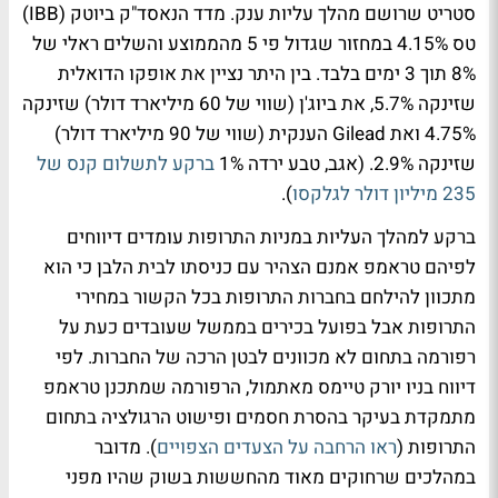
סטריט שרושם מהלך עליות ענק. מדד הנאסד"ק ביוטק (IBB)
טס 4.15% במחזור שגדול פי 5 מהממוצע והשלים ראלי של
8% תוך 3 ימים בלבד. בין היתר נציין את אופקו הדואלית
שזינקה 5.7%, את ביוג'ן (שווי של 60 מיליארד דולר) שזינקה
4.75% ואת Gilead הענקית (שווי של 90 מיליארד דולר)
שזינקה 2.9%. (אגב, טבע ירדה 1%
ברקע לתשלום קנס של
235 מיליון דולר לגלקסו
).
ברקע למהלך העליות במניות התרופות עומדים דיווחים
לפיהם טראמפ אמנם הצהיר עם כניסתו לבית הלבן כי הוא
מתכוון להילחם בחברות התרופות בכל הקשור במחירי
התרופות אבל בפועל בכירים בממשל שעובדים כעת על
רפורמה בתחום לא מכוונים לבטן הרכה של החברות. לפי
דיווח בניו יורק טיימס מאתמול, הרפורמה שמתכנן טראמפ
מתמקדת בעיקר בהסרת חסמים ופישוט הרגולציה בתחום
התרופות (
ראו הרחבה על הצעדים הצפויים
). מדובר
במהלכים שרחוקים מאוד מהחששות בשוק שהיו מפני