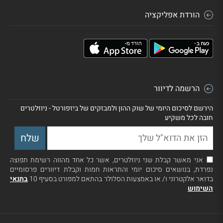
הורדת אפליקציה
הרשמה לדיוור
הירשם לסיכום היומי של שוק ההון ולמבזקים של ביזפורטל - ניוזלטרים
חובה לכל משקיע
אני מאשר קבלת שני ניוזלטרים, אשר כל אחד מהווה רשימת תפוצה
נפרדת, בנושאים סיכום יומי והתראות חמות וקבלת דיוורים פרסומיים
בדואר אלקטרוני ו/ או באמצעות הסלולר בהתאם למפורט בסעיף 10
בתנאי
השימוש