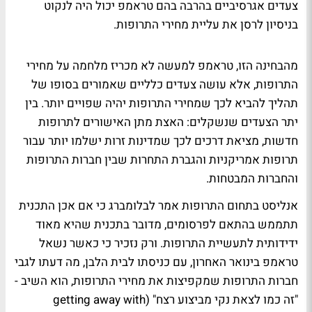
צעדים אגרסיביים בהרבה בהם טראמפ יכול היה לנקוט
בניסיון לרסן את עליית מחירי התרופות.
מהבחינה הזו, טראמפ למעשה לא מכריז מלחמה על מחירי
התרופות, אלא עושה צעדים כלליים שאמורים בסופו של
תהליך להביא לכך שמחירי התרופות יהיה שפויים יותר. בין
יתר הצעדים שנשקלים: האצת מתן האישורים לתרופות
חדשות, מציאת דרכים לכך שמדינות זרות ישלמו יותר עבור
תרופות אמריקניות והגברת התחרות שבין חברות התרופות
והחברות המבטחות.
אנליסט בתחום התרופות אמר לבלומברג כי אם אכן התכנית
תתממש בהתאם לפרסומים, מדובר בתכנית שהיא מאוד
ידידותית לתעשיית התרופות. ורק נזכיר כי כאשר נשאל
טראמפ בינואר האחרון, עם כניסתו לבית הלבן, מה דעתו לגבי
חברות התרופות שמקפיצות את מחירי התרופות, הוא השיב -
"זה כמו לצאת נקי מביצוע רצח" (getting away with