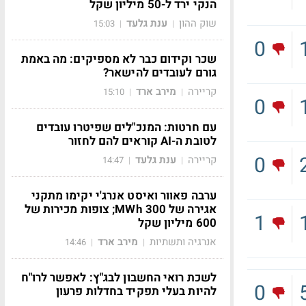
הנקי ירד ל-50 מיליון שקל
שוק ההון
ענת גלעד
15:03
|
|
0
שכר וקידום כבר לא מספיקים: מה באמת
גורם לעובדים להישאר?
קריירה
מירב ארד
15:10
|
|
0
עם חרטות: המנכ"לים שפיטרו עובדים
לטובת ה-AI קוראים להם לחזור
0
קריירה
ענת גלעד
14:47
|
|
ערבה פאוור ואיסט אנרג'י יקימו מתקני
אגירה של 300 MWh; צופות מכירות של
1
600 מיליון שקל
אנרגיה ותשתיות
מירב ארד
14:46
|
|
לשכת רואי החשבון לבג"ץ: לאפשר לרו"ח
0
להיות בעלי תפקיד בחדלות פרעון