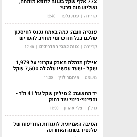
772 אלף שקל בשנה לרופא מומחה,
ושליש מזה פרטי
קריירה
ענת גלעד
12:48
|
|
פנסיה חובה: כמה באמת נכנס לחיסכון
שלכם בכל חודש ומי מחויב להפריש
קריירה
צוות כתבי המדריכים
12:46
|
|
איילון מנהלת מאבק עקרוני על 1,979
שקל - שעד עכשיו עלה לה 7,500 שקל
משפט
איתמר לוין
11:38
|
|
יד התשעה: 2 מיליון שקל על 41 מ"ר -
והפינוי-בינוי עוד רחוק
נדל"ן
צלי אהרון
11:50
|
|
הסיבה האמיתית לתנודות החריפות של
פלנטיר בשנה האחרונה