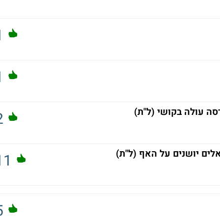
1
1
ה עולה בקושי (ל"ת)
2
11
5