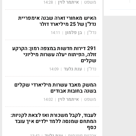
משפט
איתמר לוין
14:28
|
|
האיש מאחורי זארה שבנה אימפריית
נדל"ן של 25 מיליארד דולר
נדל"ן
בן פלמון
14:11
|
|
291 דירות חדשות במצפה רמון: הקרקע
זולה, הפיתוח יעלה עשרות מיליוני
שקלים
נדל"ן
ענת גלעד
14:09
|
|
המשק מאבד עשרות מיליארדי שקלים
בשנה בחובות אבודים
משפט
איתמר לוין
14:02
|
|
לעבוד, לקבל משכורת ואז לצאת לקניות:
המתחם שמנסה ללמד ילדים איך עובד
כסף
צרכנות פיננסית
ענת גלעד
13:42
|
|