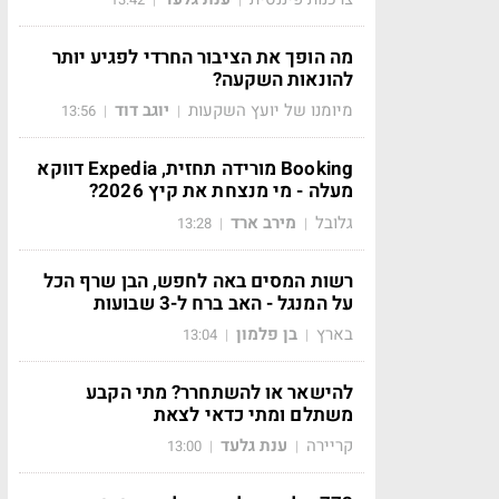
מה הופך את הציבור החרדי לפגיע יותר
להונאות השקעה?
מיומנו של יועץ השקעות
יוגב דוד
13:56
|
|
Booking מורידה תחזית, Expedia דווקא
מעלה - מי מנצחת את קיץ 2026?
גלובל
מירב ארד
13:28
|
|
רשות המסים באה לחפש, הבן שרף הכל
על המנגל - האב ברח ל-3 שבועות
בארץ
בן פלמון
13:04
|
|
להישאר או להשתחרר? מתי הקבע
משתלם ומתי כדאי לצאת
קריירה
ענת גלעד
13:00
|
|