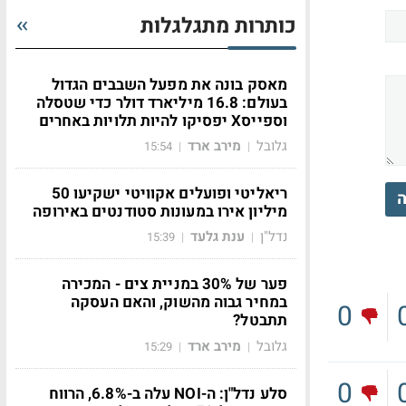
כותרות מתגלגלות
מאסק בונה את מפעל השבבים הגדול
בעולם: 16.8 מיליארד דולר כדי שטסלה
וספייסX יפסיקו להיות תלויות באחרים
גלובל
מירב ארד
15:54
|
|
ריאליטי ופועלים אקוויטי ישקיעו 50
ה
מיליון אירו במעונות סטודנטים באירופה
נדל"ן
ענת גלעד
15:39
|
|
פער של 30% במניית צים - המכירה
במחיר גבוה מהשוק, והאם העסקה
0
תתבטל?
גלובל
מירב ארד
15:29
|
|
0
סלע נדל"ן: ה-NOI עלה ב-6.8%, הרווח