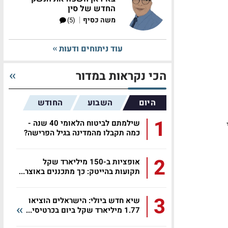
החדש של סין
|
משה כסיף
(5)
עוד ניתוחים ודעות
הכי נקראות במדור
היום
השבוע
החודש
1
שילמתם לביטוח הלאומי 40 שנה -
כמה תקבלו מהמדינה בגיל הפרישה?
2
אופציות ב-150 מיליארד שקל
תקועות בהייטק: כך מתכננים באוצר...
3
שיא חדש ביולי: הישראלים הוציאו
1.77 מיליארד שקל ביום בכרטיסי...