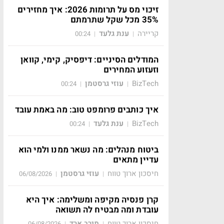
זיכוי מס על תרומות 2026: איך מחזירים
35% מכל שקל שתרמתם
קריירה
ענת גלעד
00:24
|
|
המודלים הסיניים: דיפסיק, קימי, קוואן
וזעזוע המחירים
BizTech
עוזי גרסטמן
00:24
|
|
איך כותבים פרומפט טוב: מה באמת עובד
BizTech
ענת גלעד
00:24
|
|
ביטוח מנהלים: מה נשאר ממנו ולמי הוא
עדיין מתאים
חיסכון ארוך טווח
עוזי גרסטמן
06/08/2026
|
|
קרן פנסיה מקיפה ומשלימה: איך היא
עובדת ומה מבטיח לה תשואה
חיסכון ארוך טווח
מירב ארד
06/08/2026
|
|