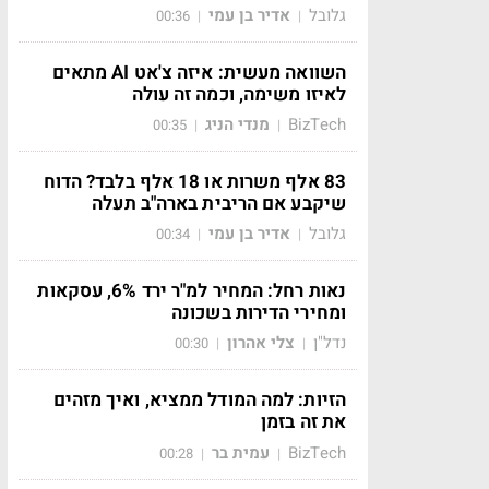
גלובל
אדיר בן עמי
00:36
|
|
השוואה מעשית: איזה צ'אט AI מתאים
לאיזו משימה, וכמה זה עולה
BizTech
מנדי הניג
00:35
|
|
83 אלף משרות או 18 אלף בלבד? הדוח
שיקבע אם הריבית בארה"ב תעלה
גלובל
אדיר בן עמי
00:34
|
|
נאות רחל: המחיר למ"ר ירד 6%, עסקאות
ומחירי הדירות בשכונה
נדל"ן
צלי אהרון
00:30
|
|
הזיות: למה המודל ממציא, ואיך מזהים
את זה בזמן
BizTech
עמית בר
00:28
|
|