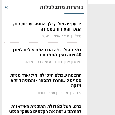
כותרות מתגלגלות
יד שנייה מול קבלן: החוזה, ערבות חוק
המכר והאיחור במסירה
נדל"ן
מירב ארד
03:41
|
|
דמי ניהול: כמה הם באמת עולים לאורך
40 שנה ואיך מתמקחים
חיסכון ארוך טווח
עמית בר
02:09
|
|
ההצפה שכולם חיכו לה: מיליארד מניות
ספייסX שוחררו למסחר - והמניה דווקא
זינקה
גלובל
אדיר בן עמי
01:00
|
|
ברנט מעל 82 דולר: התוכנית האיראנית
להורמוז טרפה את הקלפים בשוקי הנפט