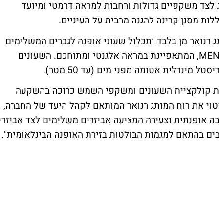
 לצד משקפיים גדולות ורחבות למראה דרמטי ומיועד
ות מסנן קרינה להגנה מרבית על העיניים.
רנואר מן בלבד ותכלול שעוני אופנה לגברים המשלימים
את קולקציית הפריטים שמציעה רשת רנואר MEN, המתאפיינת במראה אלגנטי ומתוחכם. השעונים
ל מינרלית אטומה מפני מים (עד 50 מטר).
שקת קולקציית השעונים ומשקפי השמש כרוכה בהשקעה
יאה לידי ביטוי את רוח המותג רנואר המותאם לקהל היעד של החברה,
יבה אופנתית וצעירה המציעה אביזרים משלימים לצד אביזרי
בים בהתאם למגמות הבולטות בזירת האופנה הבינלאומית".