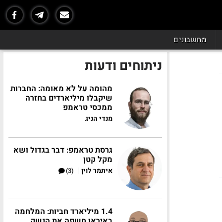
מחשבונים
ניתוחים ודעות
מהומה על לא מאומה: החברות
שיקבלו מיליארדים בחזרה
ממכסי טראמפ
מנדי הניג
גרסת טראמפ: דבר בגדול ושא
מקל קטן
|
איתמר לוין
(3)
1.4 מיליארד חביות: המלחמה
באיראן חשפה את הנשק