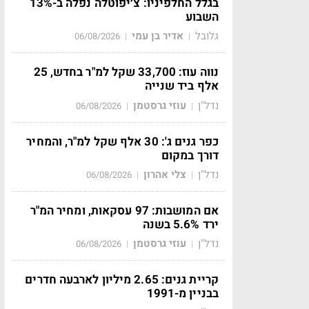
בגלל החלפיניו: צ׳יפוטלה נפלה ב-13%
השבוע
גלובל
אדיר בן עמי
06/08/2026
|
|
נווה עוז: 33,700 שקל למ"ר בחדש, 25
אלף ביד שנייה
נדל"ן
עוזי גרסטמן
06/08/2026
|
|
כפר גנים ג': 30 אלף שקל למ"ר, והמחיר
דורך במקום
נדל"ן
צלי אהרון
06/08/2026
|
|
אם המושבות: 97 עסקאות, ומחיר המ"ר
ירד 5.6% בשנה
נדל"ן
עוזי גרסטמן
06/08/2026
|
|
קריית גנים: 2.65 מיליון לארבעה חדרים
בבניין מ-1991