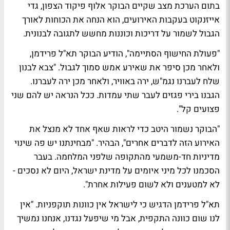
בתום הערכת מצב שקיים הבוקר אלוף פיקוד הצפון, גדי
אייזנקוט בעקבות האירועים, הוא הנחה את הכוחות לאורך
הגבול לשמור על דריכות וכוננות מחשש לתגובה לבנונית.
"פעולת החישוף הסתיימה", הודיע הבוקר תא"ל פרידמן,
ולאחר מכן סיפר את שאירע אמש סמוך לגבול. "צבא לבנון
שלח לעברנו נגמ"ש, ירה באוויר, ולאחר מכן ירה לעברנו.
הגבנו בירי פגזים לעבר שתי עמדות. ככל הנראה יש להם שני
פצועים קל".
"הבוקר נשמור היטב כדי לראות שאף אחד לא מנצל את
האירוע הזה לדברים אחרים", הבהיר. "מבחינתנו יש פה שינוי
מדיניות חד-משמעי מהתקופה שלפני המלחמה. בעבר
הסכמנו לכל מיני איומים על מדינת ישראל, היום לא נסכים -
לא למטענים ולא לשום פעילות אחרת".
תא"ל פרידמן הדגיש כי לישראל אין כוונות תוקפניות. "אין
לנו שום כוונה התקפית, אבל מי שיפעל נגדנו, אנחנו נמשיך