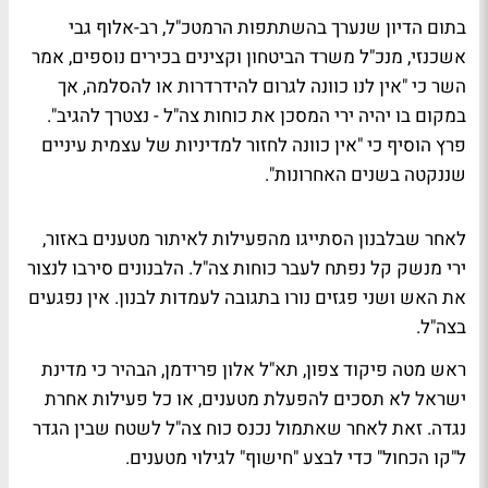
בתום הדיון שנערך בהשתתפות הרמטכ"ל, רב-אלוף גבי
אשכנזי, מנכ"ל משרד הביטחון וקצינים בכירים נוספים, אמר
השר כי "אין לנו כוונה לגרום להידרדרות או להסלמה, אך
במקום בו יהיה ירי המסכן את כוחות צה"ל - נצטרך להגיב".
פרץ הוסיף כי "אין כוונה לחזור למדיניות של עצמית עיניים
שננקטה בשנים האחרונות".
לאחר שבלבנון הסתייגו מהפעילות לאיתור מטענים באזור,
ירי מנשק קל נפתח לעבר כוחות צה"ל. הלבנונים סירבו לנצור
את האש ושני פגזים נורו בתגובה לעמדות לבנון. אין נפגעים
בצה"ל.
ראש מטה פיקוד צפון, תא"ל אלון פרידמן, הבהיר כי מדינת
ישראל לא תסכים להפעלת מטענים, או כל פעילות אחרת
נגדה. זאת לאחר שאתמול נכנס כוח צה"ל לשטח שבין הגדר
ל"קו הכחול" כדי לבצע "חישוף" לגילוי מטענים.