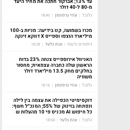
עד 13%; אברקור חתכה את מחיר היעד
מ-80 ל-40 דולר
גלובל
עוזי גרסטמן
18:40
|
|
מכרו בשמועה, קנו בידיעה: מניות ב-100
מיליארד הוצפו וספייס X דווקא זינקה
ניתוחים ודעות
ענת גלעד
18:28
|
|
האניוול אירוספייס צנחה 23% בדוח
הראשון שלה כחברה עצמאית; מחסור
בחלקים מחק 13.5 מיליארד דולר
משוויה
גלובל
עוזי גרסטמן
18:16
|
|
דוקסימיטי הכפילה את עצמה בין לילה
ונפתחה בזינוק של 55%; המנכ״ל חשף:
כל חיפוש AI מכניס פי 10 מהעלות ש
גלובל
ענת גלעד
18:04
|
|