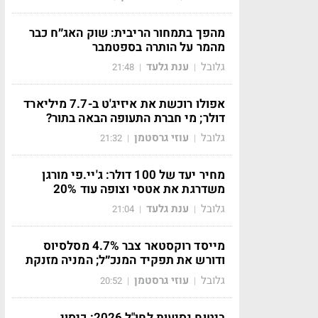
מהפך בתמחור הריבית: שוק האג״ח כבר
מהמר על הותרה בספטמבר
גלובל
ענת גלעד
21:48
|
|
אפולו רוכשת את איזיג'ט ב-7.7 מיליארד
דולר; מי חברת התעופה הבאה בתור?
גלובל
עוזי גרסטמן
21:32
|
|
מחיר יעד של 100 דולר: ג'יי.פי מורגן
משדרגת את אטסי וצופה עוד 20%
גלובל
ענת גלעד
21:04
|
|
מייסד רוקסטאר צבר 4.7% מסלסיוס
ודורש את תפקיד המנכ״ל; המניה מזנקת
גלובל
עוזי גרסטמן
20:52
|
|
ביטוח נסיעות לחו"ל 2026: כיסוי,