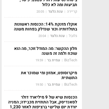
תביעות ומה לא כלול
קריירה
ענת גלעד
20:05
|
|
אוקלו מזנקת 14%: הכנסות ראשונות
בתולדותיה וכור שנדלק בפחות משנה
גלובל
ענת גלעד
20:04
|
|
חלון ההקשר: מה המודל זוכר, מה הוא
שוכח ולמה זה משנה
BizTech
עמית בר
19:59
|
|
מיקרוסופט, אמזון ומי שמוכר את
התשתית
BizTech
עמית בר
19:50
|
|
הכנסות שיא של 9 מיליארד דולר
לסאנדיסק, אבל התחזית מכבידה; המניה
יורדת יום שלישי ברציפות לאזור 1,230