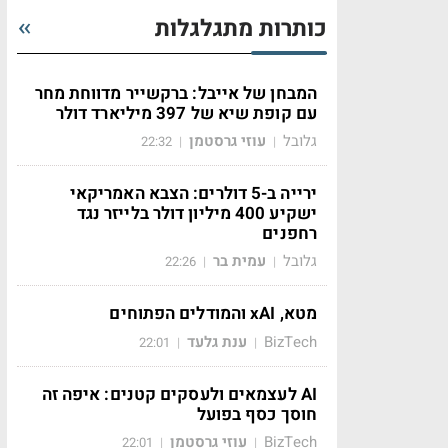
כותרות מתגלגלות
המבחן של אייבל: ברקשייר מדווחת מחר
עם קופת שיא של 397 מיליארד דולר
גלובל
עוזי גרסטמן
22:32
|
|
ירייה ב-5 דולרים: הצבא האמריקאי
ישקיע 400 מיליון דולר בלייזר נגד
רחפנים
גלובל
עמית בר
22:26
|
|
מטא, xAI והמודלים הפתוחים
BizTech
ענת גלעד
22:01
|
|
AI לעצמאים ולעסקים קטנים: איפה זה
חוסך כסף בפועל
BizTech
עוזי גרסטמן
22:01
|
|