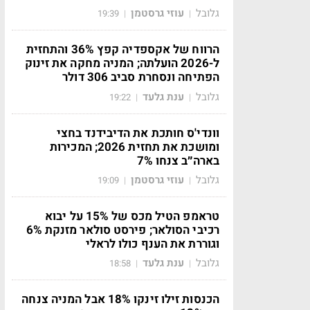
גלובל
עוזי גרסטמן
19:39
|
|
הרווח של אקספדיה קפץ 36% והתחזית
ל-2026 הועלתה; המניה מחקה את זינוק
הפתיחה ונסחרת סביב 306 דולר
גלובל
ענת גלעד
19:22
|
|
וונדי'ס חותכת את הדיבידנד בחצי
ומושכת את תחזית 2026; המכירות
בארה״ב צנחו 7%
גלובל
עוזי גרסטמן
19:09
|
|
טראמפ הטיל מכס של 15% על יבוא
רכיבי הסולאר; פירסט סולאר מזנקת 6%
וגוררת את הענף כולו לראלי
גלובל
ענת גלעד
18:58
|
|
הכנסות זילו זינקו 18% אבל המניה צנחה