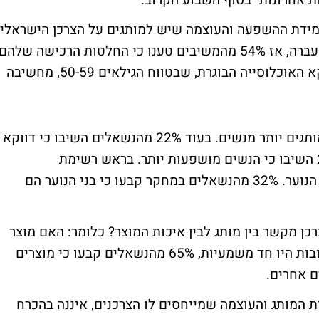
ידת ההשפעה והעוצמה שיש למותגים על הצרכן הישראלי.
מדובר בעלייה חדה לעומת המחקר מהשנה שעברה, אז 54% מהמשיבים טענו כי החלטות הרכישה שלהם
מושפעות ממותגים. הסקר חושף עוד, כי דווקא האוכלוסייה הבוגרת, שבטווח הגילאים 50-59, מחשיבה
נתון מעניין נוסף מראה שגברים מושפעים ממותגים יותר מנשים. בעוד 22% מהנשאלים השיבו כי דווקא
גברים הם שמוּשפעים במיוחד ממותגים, 20% השיבו כי הנשים מוּשפעות יותר. בראש רשימת
המוּשפעים, צועדים - כמו בשנה שעברה - בני הנוער. 32% מהנשאלים במחקר קבעו כי בני הנוער הם
ן מקשר בין מותג לבין איכות המוצר? כלומר: האם מוצר
ממותג הוא בהכרח גם טוב יותר. גם כאן התשובות היו חד משמעיות, 65% מהנשאלים קבעו כי מוצרים
ם אחרים.
המותג והעוצמה שמייחסים לו הצרכנים, איננה בהכרח