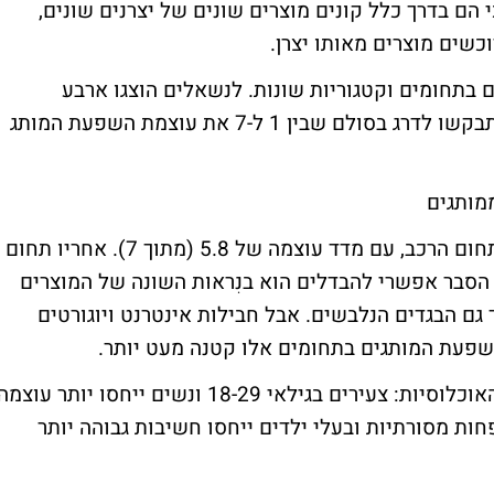
הנשאלים טענו, כי הם בדרך כלל קונים מוצרים שונים של יצרנים שונים,
בתחומים וקטגוריות שונות. לנשאלים הוצגו ארבע
קטגוריות - רכב, תקשורת, אופנה ומזון והם התבקשו לדרג בסולם שבין 1 ל-7 את עוצמת השפעת המותג
מותגים
ההשפעה החזקה ביותר של מותגים קיימת בתחום הרכב, עם מדד עוצמה של 5.8 (מתוך 7). אחריו תחום
פנה (5.4), התקשורת (5.2) והמזון (5.1). הסבר אפשרי להבדלים הוא בנִראוּת השונה של המוצרים
 גם הבגדים הנלבשים. אבל חבילות אינטרנט ויוגורטים
שהשפעת המותגים בתחומים אלו קטנה מעט יותר.
גם בנושא זה נמצאו, כמובן, הבדלים בין סוגי האוכלוסיות: צעירים בגילאי 18-29 ונשים ייחסו יותר עוצמ
ת מסורתיות ובעלי ילדים ייחסו חשיבות גבוהה יותר