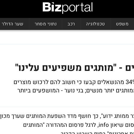
משפט
טכנולוגיה
רכב
נתוני מסחר
שער הדולר
מדובר בעלייה חדה לעומת שנת 2005, אז 34% מהנשאלים קבעו כי חשוב להם לרכוש מוצרים
ותגים יותר מנשים; בני נוער - המושפעים ביותר
וצר ממותג ידוע", כך חושף מדד השפעת המותגים שערך מכון
המחקר מידע שיווקי סי.איי, עבור משרד הפרסום שיאון info, לרגל פרסום המהדורה "המותגים