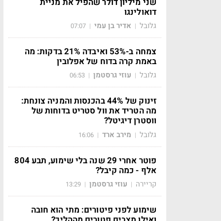
שני מיליון דולר שהפיל את מניית
דואולינגו
גלובל
אדיר בן עמי
07:07
|
|
צמחה ב-53% ואיבדה 21% בדקות: מה
באמת קרה בדוח של אפלובין
גלובל
עוזי גרסטמן
06:53
|
|
זינוק של 44% בהכנסות והמניה צונחת:
מה הטריד את וול סטריט בדוחות של
ווסטרן דיגיטל?
גלובל
מירב ארד
16:06
|
|
פוטר אחרי 29 שנה בלי שימוע, תבע 804
אלף - כמה קיבל?
קריירה
עוזי גרסטמן
13:29
|
|
שימוע לפני פיטורים: מתי הוא חובה
ואילו מצבים פטורים מההליך?