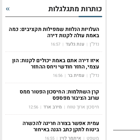
כותרות מתגלגלות
העלויות הנלוות שמפילות תקציבים: כמה
באמת עולה לקנות דירה
נדל"ן
ענת גלעד
16:57
|
|
איזו דירה אתם באמת יכולים לקנות: הון
עצמי, החזר חודשי ויחס ההחזר
נדל"ן
עמית בר
16:56
|
|
קרן השתלמות: החיסכון הפטור ממס
שרוב הציבור מפספס
חיסכון ארוך טווח
מירב ארד
12:56
|
|
עמית אפשר בצורה חריגה להכשרה
ביטוח לתקן כתב הגנה באיחור
משפט
איתמר לוין
16:55
|
|