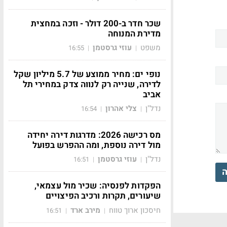
שכר חדר ב-200 דולר - וזכה במחצית
מדירת המנוחה
משפט
עוזי גרסטמן
16:55
|
|
נופי ים: מחיר ממוצע של 5.7 מיליון שקל
לדירה, שנייה רק לנווה צדק במחירי תל
אביב
נדל"ן
צלי אהרון
16:54
|
|
מס רכישה 2026: מדרגות דירה יחידה
מול דירה נוספת, ומה ההפרש בפועל
נדל"ן
עוזי גרסטמן
16:51
|
|
ה
הפקדות לפנסיה: שכיר מול עצמאי,
שיעורים, תקרות ורכיב הפיצויים
חיסכון ארוך טווח
מירב ארד
16:51
|
|