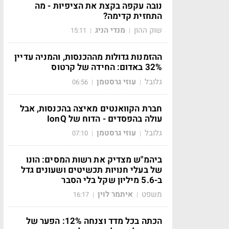
נובה עקפה בקצת את הציפיות - מה
התחזית קדימה?
שוק ההון
מנדי הניג
15:11
|
|
ההזמנות גדולות מההכנסות, והמניה עדיין
32% באדום: החידה של קרטוס
גלובל
עוזי גרסטמן
06:56
|
|
חברת הקוואנטים מאיצה בהכנסות, אבל
עולה בהפסדים - הדוח של IonQ
גלובל
עוזי גרסטמן
07:10
|
|
ביהמ"ש מצדיק את רשות המסים: הונו
של בעלי חנויות תכשיטים ושעונים גדל
ב-5.6 מיליון שקל בלי הסבר
משפט
איתמר לוין
16:17
|
|
הכתה בכל מדד וצנחה 12%: הפער של