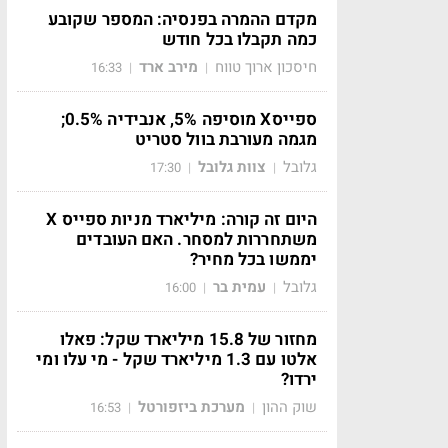
מקדם ההמרה בפנסיה: המספר שקובע
כמה תקבלו בכל חודש
חיסכון ארוך טווח
מירב ארד
16:33
|
|
ספייסX מוסיפה 5%, אנבידיה 0.5%;
מגמה מעורבת בוול סטריט
גלובל
צוות גלובל
17:30
|
|
היום זה קורה: מיליארד מניות ספייס X
משתחררות למסחר. האם העובדים
יממשו בכל מחיר?
גלובל
עמית בר
16:00
|
|
מחזור של 15.8 מיליארד שקל: פאלו
אלטו עם 1.3 מיליארד שקל - מי עלו ומי
ירדו?
שוק ההון
מערכת ביזפורטל
16:53
|
|